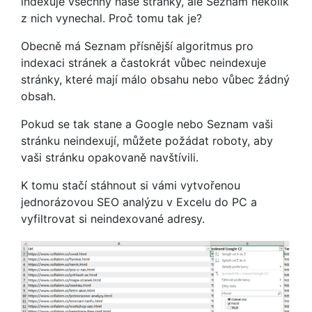
indexuje všechny naše stránky, ale Seznam několik
z nich vynechal. Proč tomu tak je?
Obecně má Seznam přísnější algoritmus pro
indexaci stránek a častokrát vůbec neindexuje
stránky, které mají málo obsahu nebo vůbec žádný
obsah.
Pokud se tak stane a Google nebo Seznam vaši
stránku neindexují, můžete požádat roboty, aby
vaši stránku opakovaně navštívili.
K tomu stačí stáhnout si vámi vytvořenou
jednorázovou SEO analýzu v Excelu do PC a
vyfiltrovat si neindexované adresy.