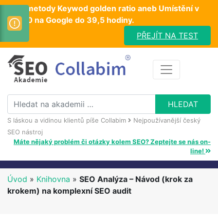
Test metody Keywod golden ratio aneb Umístění v
TOP10 na Google do 39,5 hodiny.
PŘEJÍT NA TEST
S láskou a vidinou klientů píše Collabim
Nejpoužívanější český
SEO nástroj
Máte nějaký problém či otázky kolem SEO? Zeptejte se nás on-
line!
Úvod
»
Knihovna
»
SEO Analýza – Návod (krok za
krokem) na komplexní SEO audit