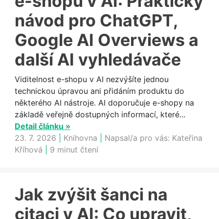
e-shopu v AI: Praktický
návod pro ChatGPT,
Google AI Overviews a
další AI vyhledávače
Viditelnost e-shopu v AI nezvýšíte jednou
technickou úpravou ani přidáním produktu do
některého AI nástroje. AI doporučuje e-shopy na
základě veřejně dostupných informací, které...
Detail článku »
23. 7. 2026
|
Knihovna
|
Napsal/a pro vás:
Kateřina
Kříhová
|
9 minut čtení
Jak zvýšit šanci na
citaci v AI: Co upravit,