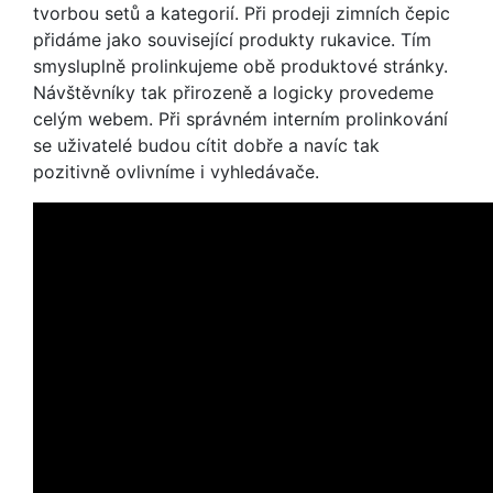
tvorbou setů a kategorií. Při prodeji zimních čepic
přidáme jako související produkty rukavice. Tím
smysluplně prolinkujeme obě produktové stránky.
Návštěvníky tak přirozeně a logicky provedeme
celým webem. Při správném interním prolinkování
se uživatelé budou cítit dobře a navíc tak
pozitivně ovlivníme i vyhledávače.