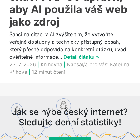
aby AI použila váš web
jako zdroj
Šanci na citaci v AI zvýšíte tím, že vytvoříte
veřejně dostupný a technicky přístupný obsah,
který přesně odpovídá na konkrétní otázku, uvádí
ověřitelné informace...
Detail článku »
23. 7. 2026
|
Knihovna
|
Napsal/a pro vás:
Kateřina
Kříhová
|
12 minut čtení
Jak se hýbe český internet?
Sledujte denní statistiky!