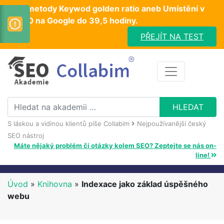
Test metody Keywod golden ratio aneb Umístění v
TOP10 na Google do 39,5 hodiny.
PŘEJÍT NA TEST
S láskou a vidinou klientů píše Collabim
Nejpoužívanější český
SEO nástroj
Máte nějaký problém či otázky kolem SEO? Zeptejte se nás on-
line!
Úvod
»
Knihovna
»
Indexace jako základ úspěšného
webu