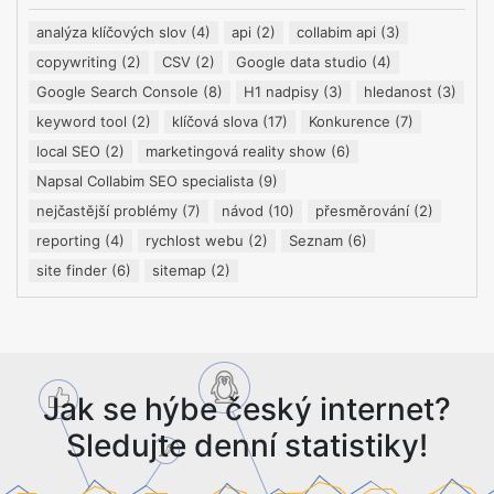
analýza klíčových slov
(4)
api
(2)
collabim api
(3)
copywriting
(2)
CSV
(2)
Google data studio
(4)
Google Search Console
(8)
H1 nadpisy
(3)
hledanost
(3)
keyword tool
(2)
klíčová slova
(17)
Konkurence
(7)
local SEO
(2)
marketingová reality show
(6)
Napsal Collabim SEO specialista
(9)
nejčastější problémy
(7)
návod
(10)
přesměrování
(2)
reporting
(4)
rychlost webu
(2)
Seznam
(6)
site finder
(6)
sitemap
(2)
Jak se hýbe český internet?
Sledujte denní statistiky!