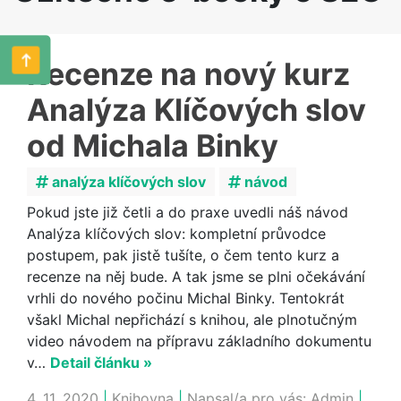
Recenze na nový kurz
Analýza Klíčových slov
od Michala Binky
analýza klíčových slov
návod
Pokud jste již četli a do praxe uvedli náš návod
Analýza klíčových slov: kompletní průvodce
postupem, pak jistě tušíte, o čem tento kurz a
recenze na něj bude. A tak jsme se plni očekávání
vrhli do nového počinu Michal Binky. Tentokrát
všakl Michal nepřichází s knihou, ale plnotučným
video návodem na přípravu základního dokumentu
v…
Detail článku »
4. 11. 2020
|
Knihovna
|
Napsal/a pro vás:
Admin
|