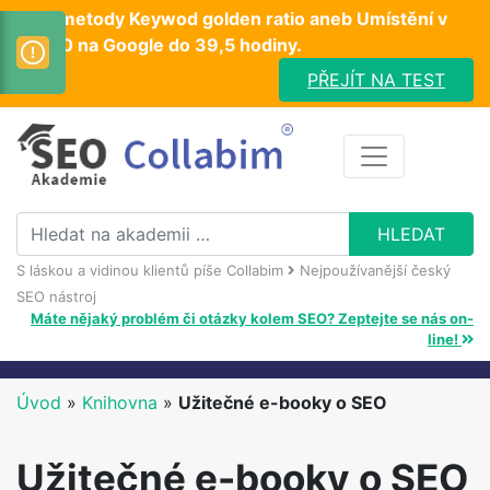
Test metody Keywod golden ratio aneb Umístění v
TOP10 na Google do 39,5 hodiny.
PŘEJÍT NA TEST
S láskou a vidinou klientů píše Collabim
Nejpoužívanější český
SEO nástroj
Máte nějaký problém či otázky kolem SEO? Zeptejte se nás on-
line!
Úvod
»
Knihovna
»
Užitečné e-booky o SEO
Užitečné e-booky o SEO