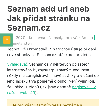
Seznam add url aneb
Jak přidat stránku na
Seznam.cz
6. 5. 2020
|
Knihovna
|
Napsal/a pro vás:
Admin
|
2 minuty čtení
Jednotlivě i hromadně -> s trochou úsilí je přidání
nové stránky na Seznam.cz otázkou pár vteřin.
Vyhledávač
Seznam.cz v některých oblastech
internetového byznysu trpí známým neduhem –
někdy mu zaregistrování nové stránky a vložení do
jeho indexu trvá poměrně dlouho. Není vyjímkou,
že i několik týdnů (jak jsme ostatně
popisovali i v
našem webináři
).
Je pro vás SEO zatím velká neznámá a