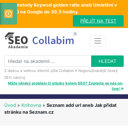
Test metody Keywod golden ratio aneb Umístění v
TOP10 na Google do 39,5 hodiny.
PŘEJÍT NA TEST
S láskou a vidinou klientů píše Collabim
Nejpoužívanější český
SEO nástroj
Máte nějaký problém či otázky kolem SEO? Zeptejte se nás on-
line!
Úvod
»
Knihovna
»
Seznam add url aneb Jak přidat
stránku na Seznam.cz