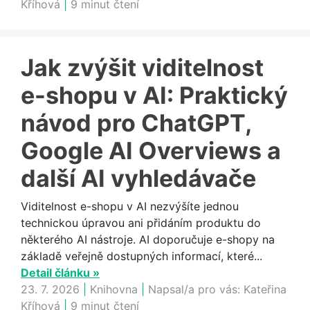
Kříhová
|
9 minut čtení
Jak zvýšit viditelnost
e-shopu v AI: Praktický
návod pro ChatGPT,
Google AI Overviews a
další AI vyhledávače
Viditelnost e-shopu v AI nezvýšíte jednou
technickou úpravou ani přidáním produktu do
některého AI nástroje. AI doporučuje e-shopy na
základě veřejně dostupných informací, které...
Detail článku »
23. 7. 2026
|
Knihovna
|
Napsal/a pro vás:
Kateřina
Kříhová
|
9 minut čtení