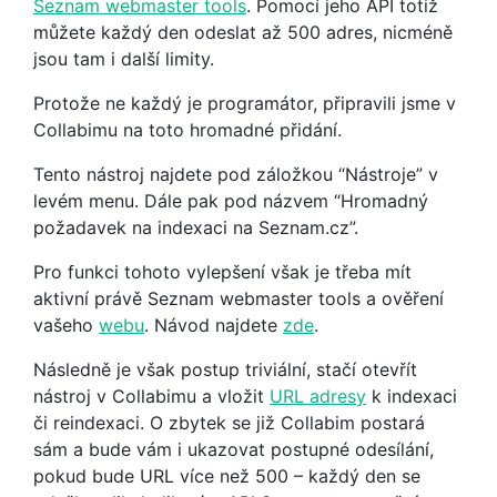
Seznam webmaster tools
. Pomocí jeho API totiž
můžete každý den odeslat až 500 adres, nicméně
jsou tam i další limity.
Protože ne každý je programátor, připravili jsme v
Collabimu na toto hromadné přidání.
Tento nástroj najdete pod záložkou “Nástroje” v
levém menu. Dále pak pod názvem “Hromadný
požadavek na indexaci na Seznam.cz”.
Pro funkci tohoto vylepšení však je třeba mít
aktivní právě Seznam webmaster tools a ověření
vašeho
webu
. Návod najdete
zde
.
Následně je však postup triviální, stačí otevřít
nástroj v Collabimu a vložit
URL adresy
k indexaci
či reindexaci. O zbytek se již Collabim postará
sám a bude vám i ukazovat postupné odesílání,
pokud bude URL více než 500 – každý den se