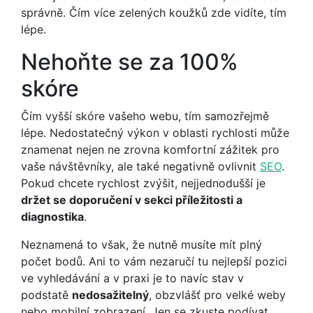
správně. Čím více zelených koužků zde vidíte, tím
lépe.
Nehoňte se za 100%
skóre
Čím vyšší skóre vašeho webu, tím samozřejmě
lépe. Nedostatečný výkon v oblasti rychlosti může
znamenat nejen ne zrovna komfortní zážitek pro
vaše návštěvníky, ale také negativně ovlivnit
SEO
.
Pokud chcete rychlost zvýšit, nejjednodušší je
držet se doporučení v sekci příležitosti a
diagnostika
.
Neznamená to však, že nutně musíte mít plný
počet bodů. Ani to vám nezaručí tu nejlepší pozici
ve vyhledávání a v praxi je to navíc stav v
podstatě
nedosažitelný
, obzvlášť pro velké weby
nebo mobilní zobrazení. Jen se zkuste podívat