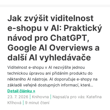
Jak zvýšit viditelnost
e-shopu v AI: Praktický
návod pro ChatGPT,
Google AI Overviews a
další AI vyhledávače
Viditelnost e-shopu v AI nezvýšíte jednou
technickou úpravou ani přidáním produktu do
některého AI nástroje. AI doporučuje e-shopy na
základě veřejně dostupných informací, které...
Detail článku »
23. 7. 2026
|
Knihovna
|
Napsal/a pro vás:
Kateřina
Kříhová
|
9 minut čtení