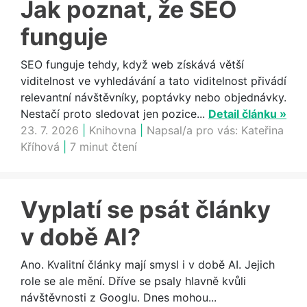
Jak poznat, že SEO
funguje
SEO funguje tehdy, když web získává větší
viditelnost ve vyhledávání a tato viditelnost přivádí
relevantní návštěvníky, poptávky nebo objednávky.
Nestačí proto sledovat jen pozice...
Detail článku »
23. 7. 2026
|
Knihovna
|
Napsal/a pro vás:
Kateřina
Kříhová
|
7 minut čtení
Vyplatí se psát články
v době AI?
Ano. Kvalitní články mají smysl i v době AI. Jejich
role se ale mění. Dříve se psaly hlavně kvůli
návštěvnosti z Googlu. Dnes mohou...