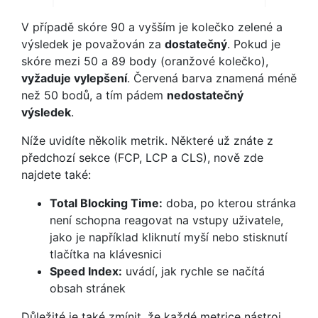
V případě skóre 90 a vyšším je kolečko zelené a
výsledek je považován za
dostatečný
. Pokud je
skóre mezi 50 a 89 body (oranžové kolečko),
vyžaduje vylepšení
. Červená barva znamená méně
než 50 bodů, a tím pádem
nedostatečný
výsledek
.
Níže uvidíte několik metrik. Některé už znáte z
předchozí sekce (FCP, LCP a CLS), nově zde
najdete také:
Total Blocking Time:
doba, po kterou stránka
není schopna reagovat na vstupy uživatele,
jako je například kliknutí myší nebo stisknutí
tlačítka na klávesnici
Speed Index:
uvádí, jak rychle se načítá
obsah stránek
Důležité je také zmínit, že každé metrice nástroj