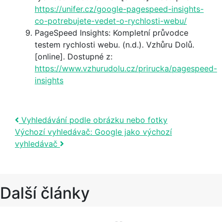
https://unifer.cz/google-pagespeed-insights-
co-potrebujete-vedet-o-rychlosti-webu/
PageSpeed Insights: Kompletní průvodce
testem rychlosti webu. (n.d.). Vzhůru Dolů.
[online]. Dostupné z:
https://www.vzhurudolu.cz/prirucka/pagespeed-
insights
Post navigation
Vyhledávání podle obrázku nebo fotky
Výchozí vyhledávač: Google jako výchozí
vyhledávač
Další články