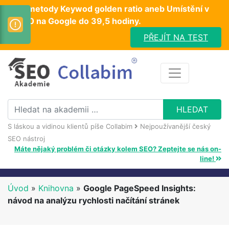
Test metody Keywod golden ratio aneb Umístění v
TOP10 na Google do 39,5 hodiny.
PŘEJÍT NA TEST
S láskou a vidinou klientů píše Collabim
Nejpoužívanější český
SEO nástroj
Máte nějaký problém či otázky kolem SEO? Zeptejte se nás on-
line!
Úvod
»
Knihovna
»
Google PageSpeed Insights:
návod na analýzu rychlosti načítání stránek