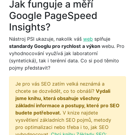
Jak funguje a měří
Google PageSpeed
Insights?
Nástroj PSI ukazuje, nakolik váš
web
splňuje
standardy Googlu pro rychlost
a výkon
webu. Pro
vyhodnocování využívá jak laboratorní
(syntetická), tak i terénní data. Co si pod těmito
pojmy představit?
Je pro vás SEO zatím velká neznámá a
chcete se dozvědět, co to obnáší?
Vydali
jsme knihu, která obsahuje všechny
základní informace a postupy, které pro SEO
budete potřebovat.
V knize najdete
vysvětlení základních SEO pojmů, metody
pro optimalizaci nebo třeba i to, jak SEO
vyhodnocovat.
Chci knihu Základy SEO: