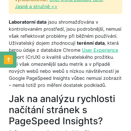
Jasně a stručně >>
Laboratorní data
jsou shromažďována v
kontrolovaném prostředí, jsou podrobnější, nemusí
však reflektovat problémy při běžném používání.
Uživatelský dojem zhodnocují
terénní data
, která
berou údaje z databáze Chrome
User Experience
Report (CrUX) o kvalitě uživatelského prožitku.
Mají však omezenější sadu metrik a v případě
nových webů nebo webů s nízkou návštěvností je
Google PageSpeed Insights vůbec nemusí zobrazit
– nemá totiž pro měření dostatek podkladů.
Jak na analýzu rychlosti
načítání stránek s
PageSpeed Insights?