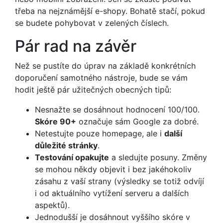
třeba na nejznámější e-shopy. Bohatě stačí, pokud
se budete pohybovat v zelených číslech.
Pár rad na závěr
Než se pustíte do úprav na základě konkrétních
doporučení samotného nástroje, bude se vám
hodit ještě pár užitečných obecných tipů:
Nesnažte se dosáhnout hodnocení 100/100.
Skóre 90+
označuje sám Google za dobré.
Netestujte pouze homepage, ale i
další
důležité stránky
.
Testování opakujte
a sledujte posuny. Změny
se mohou někdy objevit i bez jakéhokoliv
zásahu z vaší strany (výsledky se totiž odvíjí
i od aktuálního vytížení serveru a dalších
aspektů).
Jednodušší je dosáhnout vyššího skóre v