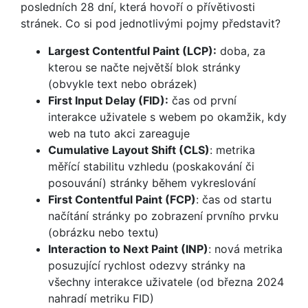
posledních 28 dní, která hovoří o přívětivosti
stránek. Co si pod jednotlivými pojmy představit?
Largest Contentful Paint (LCP):
doba, za
kterou se načte největší blok stránky
(obvykle text nebo obrázek)
First Input Delay (FID):
čas od první
interakce uživatele s webem po okamžik, kdy
web na tuto akci zareaguje
Cumulative Layout Shift (CLS)
: metrika
měřící stabilitu vzhledu (poskakování či
posouvání) stránky během vykreslování
First Contentful Paint (FCP)
: čas od startu
načítání stránky po zobrazení prvního prvku
(obrázku nebo textu)
Interaction to Next Paint (INP)
: nová metrika
posuzující rychlost odezvy stránky na
všechny interakce uživatele (od března 2024
nahradí metriku FID)