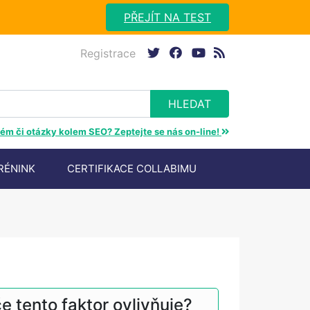
PŘEJÍT NA TEST
Registrace
twitter
facebook
youtube
rss
ém či otázky kolem SEO? Zeptejte se nás on-line!
RÉNINK
CERTIFIKACE COLLABIMU
 tento faktor ovlivňuje?