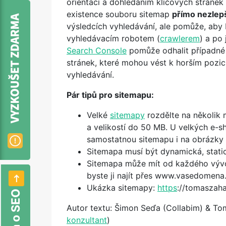
orientací a dohledáním klíčových stránek
existence souboru sitemap
přímo nezlep
výsledcích vyhledávání, ale pomůže, aby
vyhledávacím robotem (
crawlerem
) a po
Search Console
pomůže odhalit případné
stránek, které mohou vést k horším pozic
vyhledávání.
Pár tipů pro sitemapu:
Velké
sitemapy
rozdělte na několik
a velikostí do 50 MB. U velkých e-s
samostatnou sitemapu i na obrázky 
Sitemapa musí být dynamická, stati
Sitemapa může mít od každého vývoj
byste ji najít přes www.vasedomena
Ukázka sitemapy:
https
://tomaszaha
Autor textu: Šimon Seďa (Collabim) & To
konzultant
)