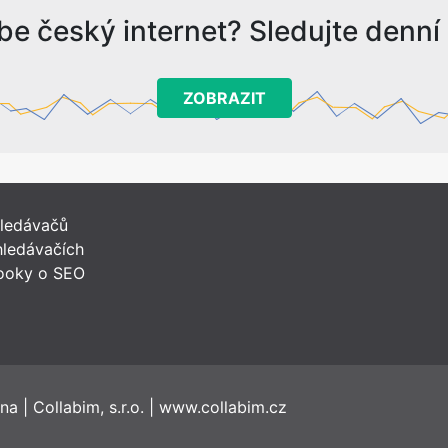
be český internet? Sledujte denní s
ZOBRAZIT
hledávačů
ledávačích
ooky o SEO
ena
|
Collabim, s.r.o.
|
www.collabim.cz