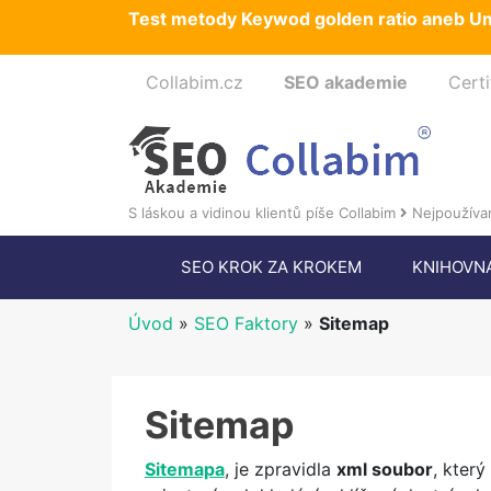
Test metody Keywod golden ratio aneb Um
Collabim.cz
SEO akademie
Certi
S láskou a vidinou klientů píše Collabim
Nejpoužívan
SEO KROK ZA KROKEM
KNIHOVN
Úvod
»
SEO Faktory
»
Sitemap
Sitemap
Sitemapa
, je zpravidla
xml soubor
, kter