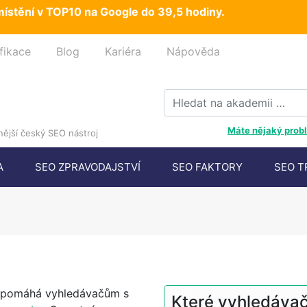
ístění v TOP10 na Google do 39,5 hodiny.
fikace
Blog
Kariéra
Nápověda
Máte nějaký probl
ější český SEO nástroj
A
SEO ZPRAVODAJSTVÍ
SEO FAKTORY
SEO T
ý pomáhá vyhledávačům s
Které vyhledávače