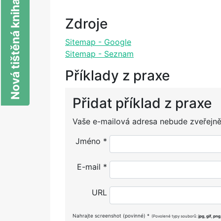
Nová tištěná kniha o SEO
Zdroje
Sitemap - Google
Sitemap - Seznam
Příklady z praxe
Přidat příklad z praxe
Alternative:
Vaše e-mailová adresa nebude zveřejně
Jméno
*
E-mail
*
URL
Nahrajte screenshot (povinné)
*
(Povolené typy souborů:
jpg, gif, png