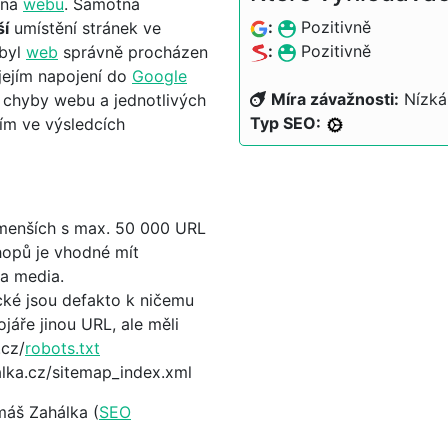
 na
webu
. Samotná
:
Pozitivně
ší
umístění stránek ve
:
Pozitivně
 byl
web
správně procházen
 jejím napojení do
Google
Míra závažnosti:
Nízká
 chyby webu a jednotlivých
Typ SEO:
ím ve výsledcích
 menších s max. 50 000 URL
hopů je vhodné mít
a media.
cké jsou defakto k ničemu
áře jinou URL, ale měli
.cz/
robots.txt
lka.cz/sitemap_index.xml
máš Zahálka (
SEO