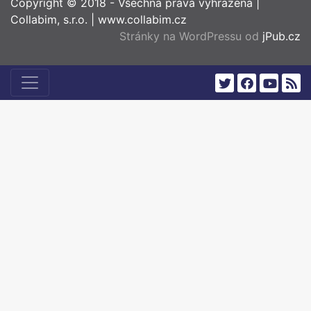
Copyright © 2018 - Všechna práva vyhrazena
|
Collabim, s.r.o.
|
www.collabim.cz
Stránky na WordPressu od
jPub.cz
twitter
facebook
youtub
rss