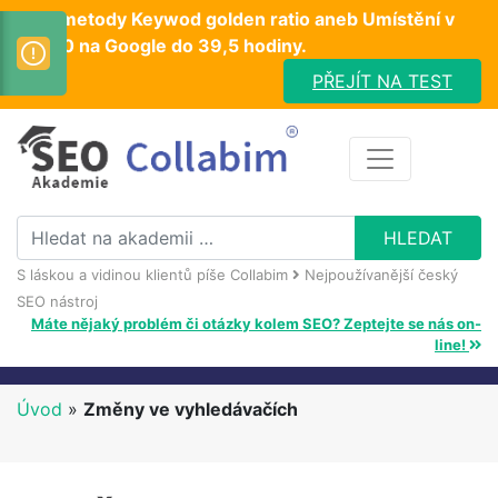
Test metody Keywod golden ratio aneb Umístění v
TOP10 na Google do 39,5 hodiny.
PŘEJÍT NA TEST
S láskou a vidinou klientů píše Collabim
Nejpoužívanější český
SEO nástroj
Máte nějaký problém či otázky kolem SEO? Zeptejte se nás on-
line!
Úvod
»
Změny ve vyhledávačích