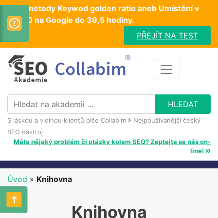
Test metody Keywod golden ratio aneb Umístění v
TOP10 na Google do 39,5 hodiny.
PŘEJÍT NA TEST
S láskou a vidinou klientů píše Collabim
Nejpoužívanější český
SEO nástroj
Máte nějaký problém či otázky kolem SEO? Zeptejte se nás on-
line!
Úvod
»
Knihovna
Knihovna