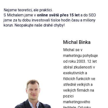
Nejsme teoretici, ale praktici.
S Michalem jsme v
online světě přes 15 let
a do SEO
jsme za tu dobu investovali tisíce hodin času a miliony
korun. Neopakujte naše drahé chyby!
Michal Binka
Michal se v
marketingu pohybuje
od roku 2003. 12 let
sbíral zkušenosti v
exekutivních a
řídicích funkcích ve
středně velkých a
velkých firmách na
pozici
marketingového
ředitele. Od roku