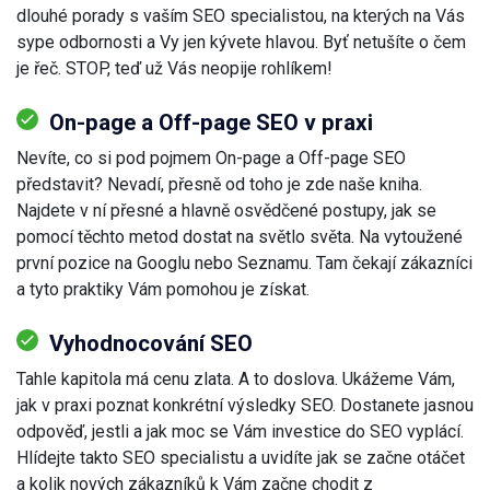
dlouhé porady s vaším SEO specialistou, na kterých na Vás
sype odbornosti a Vy jen kývete hlavou. Byť netušíte o čem
je řeč. STOP, teď už Vás neopije rohlíkem!
On-page a Off-page SEO v praxi
Nevíte, co si pod pojmem On-page a Off-page SEO
představit? Nevadí, přesně od toho je zde naše kniha.
Najdete v ní přesné a hlavně osvědčené postupy, jak se
pomocí těchto metod dostat na světlo světa. Na vytoužené
první pozice na Googlu nebo Seznamu. Tam čekají zákazníci
a tyto praktiky Vám pomohou je získat.
Vyhodnocování SEO
Tahle kapitola má cenu zlata. A to doslova. Ukážeme Vám,
jak v praxi poznat konkrétní výsledky SEO. Dostanete jasnou
odpověď, jestli a jak moc se Vám investice do SEO vyplácí.
Hlídejte takto SEO specialistu a uvidíte jak se začne otáčet
a kolik nových zákazníků k Vám začne chodit z