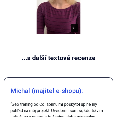
...a další textové recenze
Michal (majitel e-shopu):
“Seo tréning od Collabimu mi poskytol úplne iný
pohľad na môj projekt. Uvedomil som si, kde trávim
veľa času a nenesie to žiadne alebo minimálne