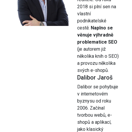
2018 si plní sen na
vlastní
podnikatelské
cestě.
Naplno se
věnuje výhradně
problematice SEO
(je autorem již
několika knih o SEO)
a provozu několika
svých e-shopů.
Dalibor Jaroš
Dalibor se pohybuje
v internetovém
byznysu od roku
2006. Začínal
tvorbou webů, e-
shopů a aplikací,
jako klasický