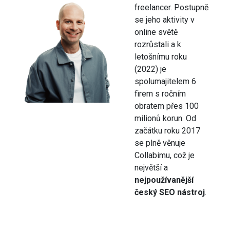
freelancer. Postupně
se jeho aktivity v
online světě
rozrůstali a k
letošnímu roku
(2022) je
spolumajitelem 6
firem s ročním
obratem přes 100
milionů korun. Od
začátku roku 2017
se plně věnuje
Collabimu, což je
největší a
nejpoužívanější
český SEO nástroj
.