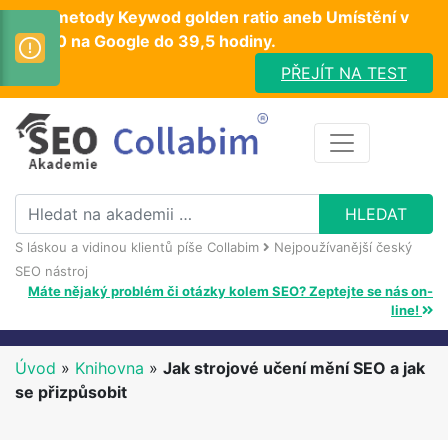
Test metody Keywod golden ratio aneb Umístění v
TOP10 na Google do 39,5 hodiny.
PŘEJÍT NA TEST
S láskou a vidinou klientů píše Collabim
Nejpoužívanější český
SEO nástroj
Máte nějaký problém či otázky kolem SEO? Zeptejte se nás on-
line!
Úvod
»
Knihovna
»
Jak strojové učení mění SEO a jak
se přizpůsobit