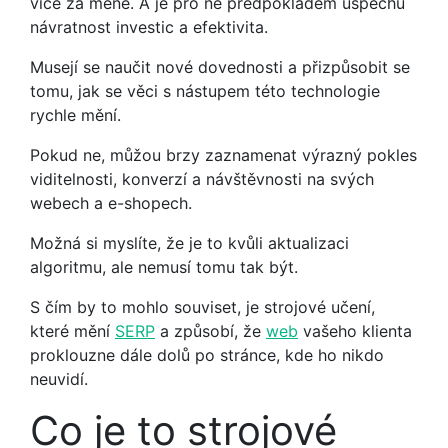
více za méně. A je pro ně předpokladem úspěchu
návratnost investic a efektivita.
Musejí se naučit nové dovednosti a přizpůsobit se
tomu, jak se věci s nástupem této technologie
rychle mění.
Pokud ne, můžou brzy zaznamenat výrazný pokles
viditelnosti, konverzí a návštěvnosti na svých
webech a e-shopech.
Možná si myslíte, že je to kvůli aktualizaci
algoritmu, ale nemusí tomu tak být.
S čím by to mohlo souviset, je strojové učení,
které mění
SERP
a způsobí, že
web
vašeho klienta
proklouzne dále dolů po stránce, kde ho nikdo
neuvidí.
Co je to strojové