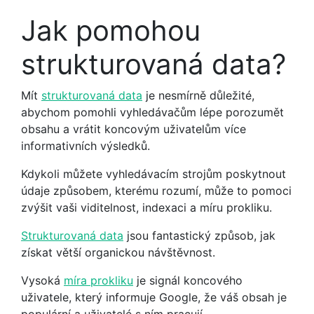
Jak pomohou
strukturovaná data?
Mít
strukturovaná data
je nesmírně důležité,
abychom pomohli vyhledávačům lépe porozumět
obsahu a vrátit koncovým uživatelům více
informativních výsledků.
Kdykoli můžete vyhledávacím strojům poskytnout
údaje způsobem, kterému rozumí, může to pomoci
zvýšit vaši viditelnost, indexaci a míru prokliku.
Strukturovaná data
jsou fantastický způsob, jak
získat větší organickou návštěvnost.
Vysoká
míra prokliku
je signál koncového
uživatele, který informuje Google, že váš obsah je
populární a uživatelé s ním pracují.