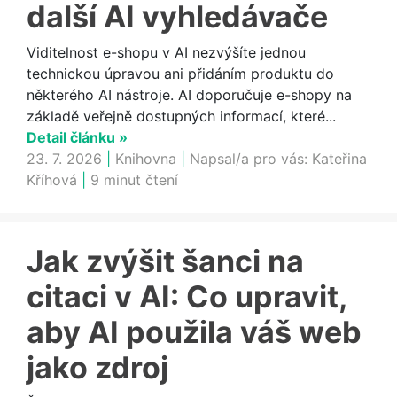
další AI vyhledávače
Viditelnost e-shopu v AI nezvýšíte jednou
technickou úpravou ani přidáním produktu do
některého AI nástroje. AI doporučuje e-shopy na
základě veřejně dostupných informací, které...
Detail článku »
23. 7. 2026
|
Knihovna
|
Napsal/a pro vás:
Kateřina
Kříhová
|
9 minut čtení
Jak zvýšit šanci na
citaci v AI: Co upravit,
aby AI použila váš web
jako zdroj