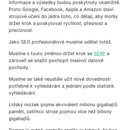
informace a výsledky budou poskytnuty okamžitě.
Proto Google, Facebook, Apple a Amazon staví
strojové učení do jádra toho, co dělají, aby mohly
držet krok a poskytovat rychlost, přesnost a
preciznost.
Jako SEO profesionálové musíme udělat totéž.
Musíme s touto změnou držet krok se
SERP
a
zároveň se snažit pochopit masivní datové
pochody.
Musíme se také neustále učit nové dovednosti
potřebné k vyhledávání a jednání podle statistik
vyhledávání.
Lidský mozek pojme ekvivalent milionu gigabajtů
paměti, zatímco stroje pojmou více než biliony
gigabajtů.
Pomoc je nutná, protože realita je taková, že bez