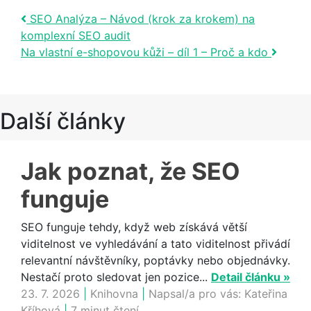
Post navigation
SEO Analýza – Návod (krok za krokem) na
komplexní SEO audit
Na vlastní e-shopovou kůži – díl 1 – Proč a kdo
Další články
Jak poznat, že SEO
funguje
SEO funguje tehdy, když web získává větší
viditelnost ve vyhledávání a tato viditelnost přivádí
relevantní návštěvníky, poptávky nebo objednávky.
Nestačí proto sledovat jen pozice...
Detail článku »
23. 7. 2026
|
Knihovna
|
Napsal/a pro vás:
Kateřina
Kříhová
|
7 minut čtení