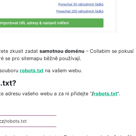
žete zkusit zadat
samotnou doménu
– Collabim se pokusí
ré se pro sitemapu běžně používají.
v souboru
robots.txt
na vašem webu.
.txt?
te adresu vašeho webu a za ni přidejte “
/
robots.txt
“.