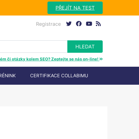
PŘEJÍT NA TEST
Registrace
twitter
facebook
youtube
rss
ém či otázky kolem SEO? Zeptejte se nás on-line!
RÉNINK
CERTIFIKACE COLLABIMU