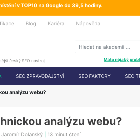
ístění v TOP10 na Google do 39,5 hodiny.
fikace
Blog
Kariéra
Nápověda
Máte nějaký probl
ější český SEO nástroj
A
SEO ZPRAVODAJSTVÍ
SEO FAKTORY
SEO T
ckou analýzu webu?
echnickou analýzu webu?
:
Jaromír Dolanský
|
13 minut čtení