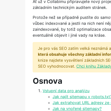
Ať už v Collabimu připravujete nový projek
základním technickým auditem stránek.
Protože než se případně pustíte do samot
vůbec indexované a jestli na nich není ně
zaindexované, by totiž optimalizace obs
eventuálně objevit i jiné vady na kráse.
Je pro vás SEO zatím velká neznámá a
která obsahuje všechny základní info
knize najdete vysvětlení základních SE
SEO vyhodnocovat.
Chci knihu Základ
Osnova
Vstupní data pro analýzu
Jak najít sitemapu v robots.txt
Jak extrahovat URL adresy ze
Jak na vnořené sitemapy?