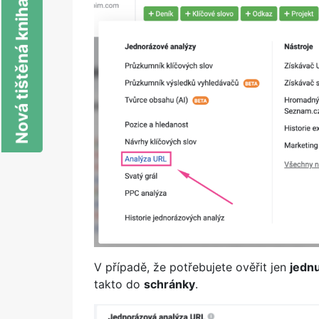
Nová tištěná kniha o SEO
V případě, že potřebujete ověřit jen
jedn
takto do
schránky
.