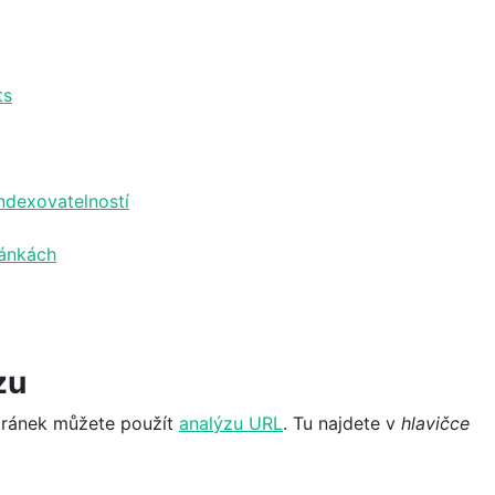
ts
ndexovatelností
ránkách
zu
stránek můžete použít
analýzu URL
. Tu najdete v
hlavičce