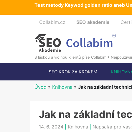
Test metody Keywod golden ratio aneb Um
Collabim.cz
SEO akademie
Certi
S láskou a vidinou klientů píše Collabim
Nejpoužívan
SEO KROK ZA KROKEM
KNIHOVN
Úvod
»
Knihovna
»
Jak na základní techni
Jak na základní t
14. 6. 2024
|
Knihovna
|
Napsal/a pro vás