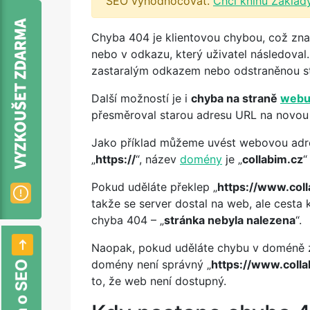
SEO vyhodnocovat.
Chci knihu Základ
Chyba 404 je klientovou chybou, což zna
nebo v odkazu, který uživatel následova
zastaralým odkazem nebo odstraněnou st
Další možností je i
chyba na straně
web
přesměroval starou adresu URL na novou 
Jako příklad můžeme uvést webovou adr
„
https://
“, název
domény
je „
collabim.cz
“
Pokud uděláte překlep „
https://www.coll
takže se server dostal na web, ale cesta
chyba 404 – „
stránka nebyla nalezena
“.
Naopak, pokud uděláte chybu v doméně zí
domény není správný „
https://www.colla
to, že web není dostupný.