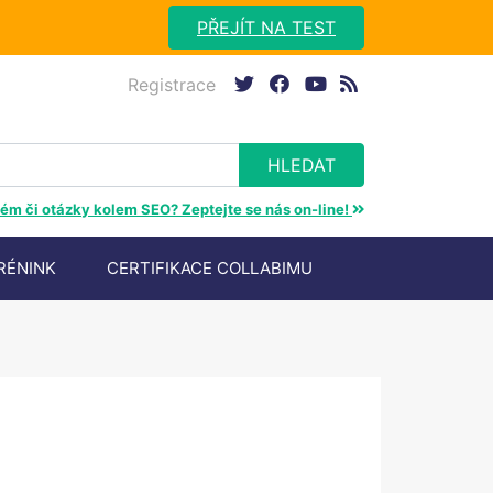
PŘEJÍT NA TEST
Registrace
twitter
facebook
youtube
rss
ém či otázky kolem SEO? Zeptejte se nás on-line!
RÉNINK
CERTIFIKACE COLLABIMU