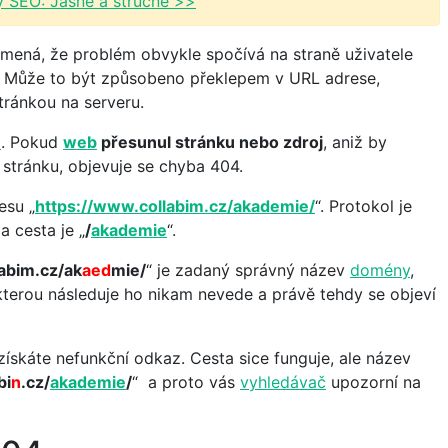
y SEO: Jasně a stručně >>
mená, že problém obvykle spočívá na straně uživatele
l. Může to být způsobeno překlepem v URL adrese,
ránkou na serveru.
u
. Pokud
web
přesunul stránku nebo zdroj
, aniž by
stránku, objevuje se chyba 404.
esu „
https://www.collabim.cz/akademie/
“. Protokol je
 a cesta je „
/
akademie
“.
abim.cz/ak
aed
mie/
“ je zadaný správný název
domény
,
 kterou následuje ho nikam nevede a právě tehdy se objeví
skáte nefunkční odkaz. Cesta sice funguje, ale název
bi
n
.cz/
akademie
/
“ a proto vás
vyhledávač
upozorní na