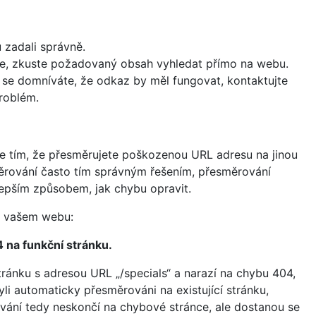
u zadali správně.
e, zkuste požadovaný obsah vyhledat přímo na webu.
 se domníváte, že odkaz by měl fungovat, kontaktujte
roblém.
te tím, že přesměrujete poškozenou URL adresu na jinou
měrování často tím správným řešením, přesměrování
lepším způsobem, jak chybu opravit.
na vašem webu:
 na funkční stránku.
tránku s adresou URL „/specials“ a narazí na chybu 404,
yli automaticky přesměrováni na existující stránku,
rování tedy neskončí na chybové stránce, ale dostanou se