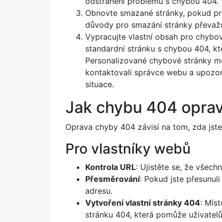
odstranění problému s chybou 404.
Obnovte smazané stránky, pokud pro
důvody pro smazání stránky převažuj
Vypracujte vlastní obsah pro chyb
standardní stránku s chybou 404, kt
Personalizované chybové stránky m
kontaktovali správce webu a upozor
situace.
Jak chybu 404 oprav
Oprava chyby 404 závisí na tom, zda jst
Pro vlastníky webů
Kontrola URL
: Ujistěte se, že všec
Přesměrování
: Pokud jste přesunul
adresu.
Vytvoření vlastní stránky 404
: Mís
stránku 404, která pomůže uživatelům