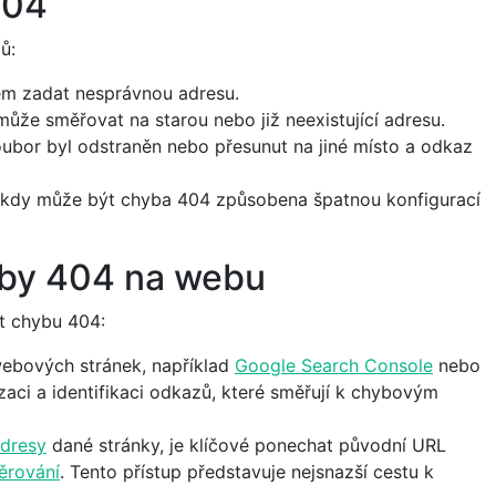
404
ů:
em zadat nesprávnou adresu.
může směřovat na starou nebo již neexistující adresu.
oubor byl odstraněn nebo přesunut na jiné místo a odkaz
ěkdy může být chyba 404 způsobena špatnou konfigurací
hyby 404 na webu
it chybu 404:
webových stránek, například
Google Search Console
nebo
zaci a identifikaci odkazů, které směřují k chybovým
dresy
dané stránky, je klíčové ponechat původní URL
ěrování
. Tento přístup představuje nejsnazší cestu k