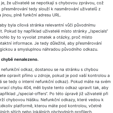
je, že uživatelé se nepotkají s chybovou zprávou, což
es přesměrování tedy slouží k nasměrování uživatelů z
 jinou, plně funkční adresu URL.
 aby byla cílová stránka relevantní vůči původnímu
it. Pokud by například uživatelé místo stránky „/specials“
 mohlo by to vyvolat zmatek a otázky, proč místo
taktní informace. Je tedy důležité, aby přesměrování
 logickou a smysluplnou náhradou původního odkazu.
k chybě nenalezeno.
 nefunkční odkaz, dostanou se na stránku s chybou
te opravit přímo u zdroje, pokud je pod vaší kontrolou a
á se tedy o interní nefunkční odkaz). Pokud máte na svém
vrací chybu 404, měli byste tento odkaz upravit tak, aby
apříklad „/special-offers“. Po této úpravě již uživatelé při
rží chybovou hlášku. Nefunkční odkazy, které vedou k
ékoliv platformě, kterou máte pod kontrolou, včetně
lních sítích nebo lokálních obchodních profilech.