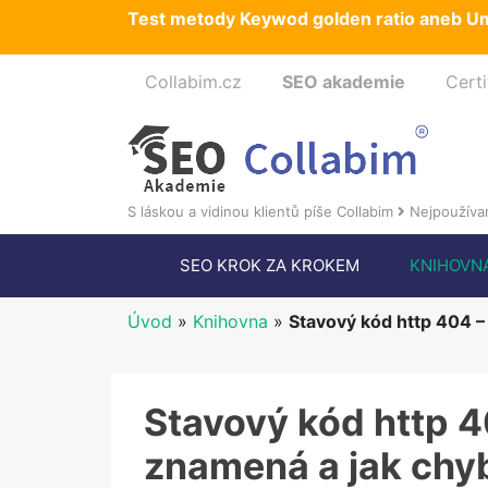
Test metody Keywod golden ratio aneb Um
Collabim.cz
SEO akademie
Certi
S láskou a vidinou klientů píše Collabim
Nejpoužívan
SEO KROK ZA KROKEM
KNIHOVN
Úvod
»
Knihovna
»
Stavový kód http 404 –
Stavový kód http 4
znamená a jak chy