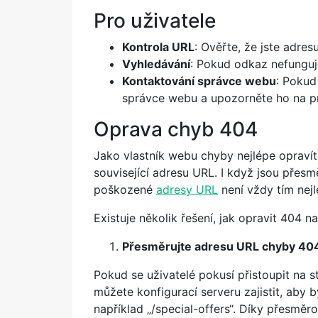
Pro uživatele
Kontrola URL
: Ověřte, že jste adres
Vyhledávání
: Pokud odkaz nefunguj
Kontaktování správce webu
: Pokud
správce webu a upozorněte ho na p
Oprava chyb 404
Jako vlastník webu chyby nejlépe opraví
související adresu URL. I když jsou přes
poškozené
adresy URL
není vždy tím nej
Existuje několik řešení, jak opravit 404 
Přesměrujte adresu URL chyby 404
Pokud se uživatelé pokusí přistoupit na s
můžete konfigurací serveru zajistit, aby b
například „/special-offers“. Díky přesmě