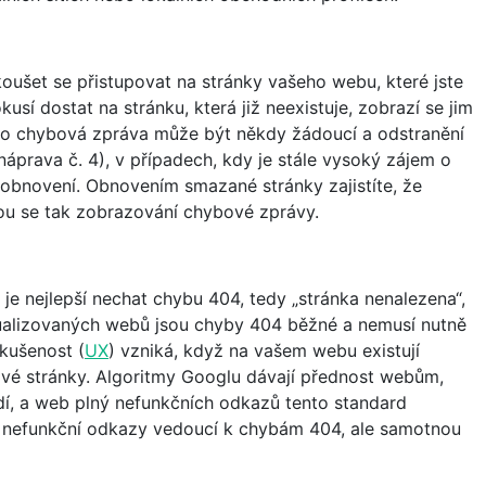
koušet se přistupovat na stránky vašeho webu, které jste
okusí dostat na stránku, která již neexistuje, zobrazí se jim
to chybová zpráva může být někdy žádoucí a odstranění
áprava č. 4), v případech, kdy je stále vysoký zájem o
 obnovení. Obnovením smazané stránky zajistíte, že
ou se tak zobrazování chybové zprávy.
y je nejlepší nechat chybu 404, tedy „stránka nenalezena“,
ktualizovaných webů jsou chyby 404 běžné a nemusí nutně
kušenost (
UX
) vzniká, když na vašem webu existují
ové stránky. Algoritmy Googlu dávají přednost webům,
ředí, a web plný nefunkčních odkazů tento standard
it nefunkční odkazy vedoucí k chybám 404, ale samotnou