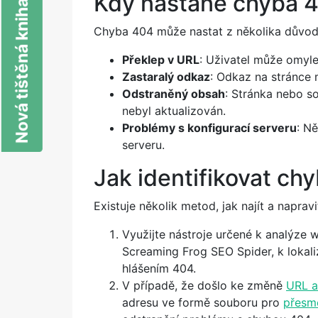
Nová tištěná kniha o SEO
Kdy nastane chyba 
Chyba 404 může nastat z několika důvod
Překlep v URL
: Uživatel může omyl
Zastaralý odkaz
: Odkaz na stránce 
Odstraněný obsah
: Stránka nebo s
nebyl aktualizován.
Problémy s konfigurací serveru
: N
serveru.
Jak identifikovat c
Existuje několik metod, jak najít a naprav
Využijte nástroje určené k analýze 
Screaming Frog SEO Spider, k lokali
hlášením 404.
V případě, že došlo ke změně
URL a
adresu ve formě souboru pro
přesm