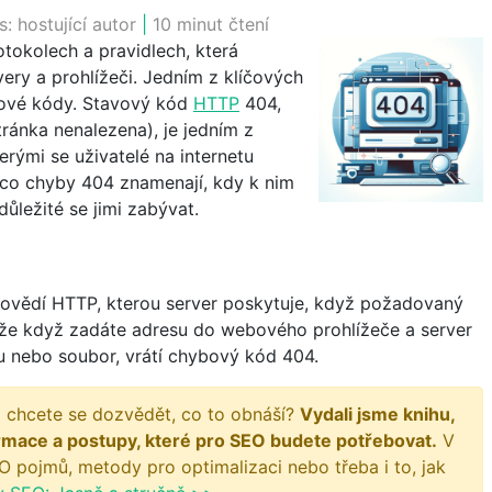
s:
hostující autor
|
10 minut čtení
otokolech a pravidlech, která
ry a prohlížeči. Jedním z klíčových
ové kódy. Stavový kód
HTTP
404,
ránka nenalezena), je jedním z
erými se uživatelé na internetu
 co chyby 404 znamenají, kdy k nim
důležité se jimi zabývat.
ovědí HTTP, kterou server poskytuje, když požadovaný
, že když zadáte adresu do webového prohlížeče a server
 nebo soubor, vrátí chybový kód 404.
 chcete se dozvědět, co to obnáší?
Vydali jsme knihu,
rmace a postupy, které pro SEO budete potřebovat.
V
O pojmů, metody pro optimalizaci nebo třeba i to, jak