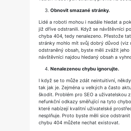
Obnovit smazané stránky.
Lidé a roboti mohou i nadále hledat a po
již dříve odstranili. Když se návštěvníci p
chyba 404, tedy nenalezeno. Přestože ta
stránky mohlo mít svůj dobrý důvod (viz n
odstraněný obsah, byste měli zvážit jeho
návštěvníci najdou hledaný obsah a vyhn
Nenalezenou chybu ignorujte.
I když se to může zdát neintuitivní, někd
tak jak je. Zejména u velkých a často a
škodit. Problém pro SEO a uživatelskou z
nefunkční odkazy směřující na tyto chyb
které nabízejí kvalitní uživatelské prost
nesplňuje. Proto byste měli sice odstran
chybu 404 můžete nechat existovat.