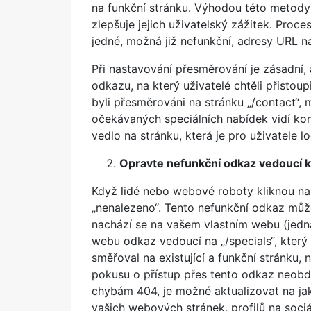
na funkční stránku. Výhodou této metody 
zlepšuje jejich uživatelský zážitek. Proc
jedné, možná již nefunkční, adresy URL na
Při nastavování přesměrování je zásadní,
odkazu, na který uživatelé chtěli přistoup
byli přesměrováni na stránku „/contact“,
očekávaných speciálních nabídek vidí kon
vedlo na stránku, která je pro uživatele
Opravte nefunkční odkaz vedoucí 
Když lidé nebo webové roboty kliknou na
„nenalezeno“. Tento nefunkční odkaz může
nachází se na vašem vlastním webu (jedn
webu odkaz vedoucí na „/specials“, který 
směřoval na existující a funkční stránku, n
pokusu o přístup přes tento odkaz neobd
chybám 404, je možné aktualizovat na jak
vašich webových stránek, profilů na sociá