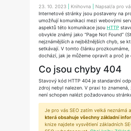
23. 10. 2023
|
Knihovna
|
Napsal/a pro vá
Internetové stránky jsou postaveny na pr
umožňují komunikaci mezi webovými serve
aspektů této komunikace jsou
HTTP
stav
obvykle známý jako “Page Not Found” (St
nejznámějších a nejběžnějších chyb, se kt
setkávají. V tomto článku prozkoumáme,
dochází, jak je můžeme opravit a proč je 
Co jsou chyby 404
Stavový kód HTTP 404 je standardní odp
zdroj nebyl nalezen. V praxi to znamená
není schopen nalézt požadovanou stránku
Je pro vás SEO zatím velká neznámá a
která obsahuje všechny základní info
knize najdete vysvětlení základních SE