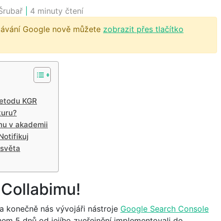
Šrubař
|
4 minuty čtení
dávání Google nově můžete
zobrazit přes tlačítko
metodu KGR
turu?
nu v akademii
otifikuj
 světa
 Collabimu!
 a konečně nás vývojáři nástroje
Google Search Console
ěhem 5 dnů od jejího zveřejnění implementovali do