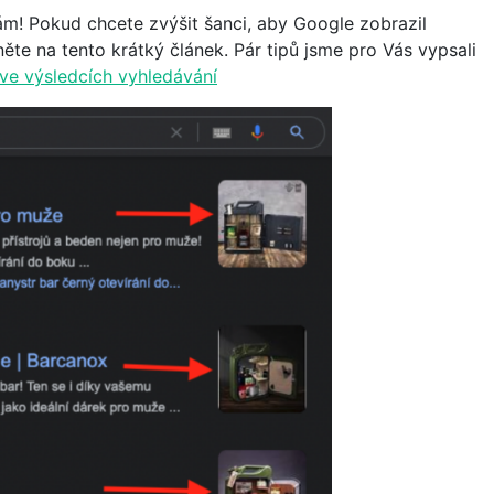
ám! Pokud chcete zvýšit šanci, aby Google zobrazil
něte na tento krátký článek. Pár tipů jsme pro Vás vypsali
ve výsledcích vyhledávání