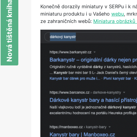
Nová tištěná kniha o SEO
Konečně dorazily miniatury v SERPu i k n
miniaturu produktu i u Vašeho
webu
, mrk
ze zahraničních webů:
Miniatura obrázků 