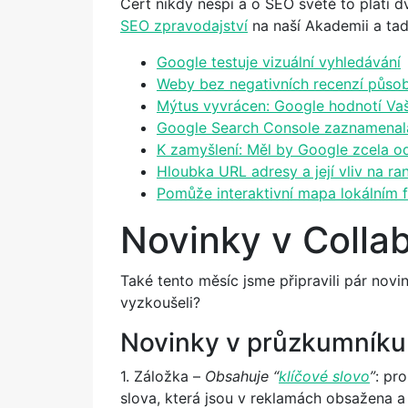
Čert nikdy nespí a o SEO světě to platí 
SEO zpravodajství
na naší Akademii a tad
Google testuje vizuální vyhledávání
Weby bez negativních recenzí půso
Mýtus vyvrácen: Google hodnotí Vaš
Google Search Console zaznamenal
K zamyšlení: Měl by Google zcela odt
Hloubka URL adresy a její vliv na ra
Pomůže interaktivní mapa lokálním
Novinky v Colla
Také tento měsíc jsme připravili pár novi
vyzkoušeli?
Novinky v průzkumníku 
1. Záložka –
Obsahuje “
klíčové slovo
”
: pr
slova, která jsou v reklamách obsažena a