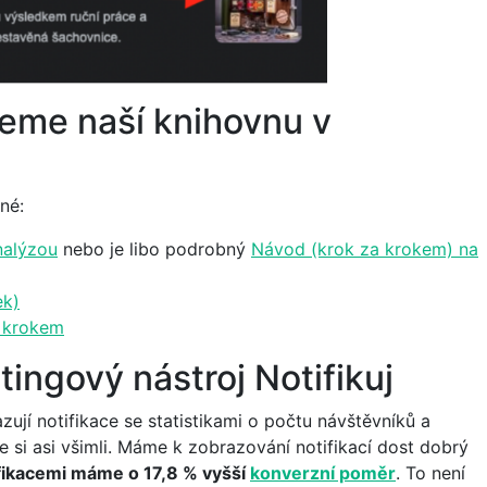
eme naší knihovnu v
né:
nalýzou
nebo je libo podrobný
Návod (krok za krokem) na
ek)
a krokem
tingový nástroj Notifikuj
ují notifikace se statistikami o počtu návštěvníků a
te si asi všimli. Máme k zobrazování notifikací dost dobrý
ifikacemi máme o 17,8 % vyšší
konverzní poměr
. To není