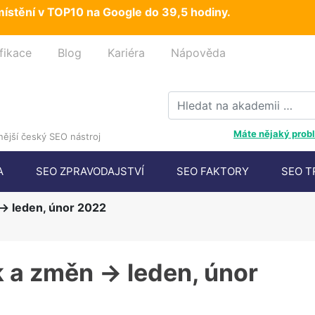
ístění v TOP10 na Google do 39,5 hodiny.
fikace
Blog
Kariéra
Nápověda
Máte nějaký probl
ější český SEO nástroj
A
SEO ZPRAVODAJSTVÍ
SEO FAKTORY
SEO T
-> leden, únor 2022
k a změn -> leden, únor