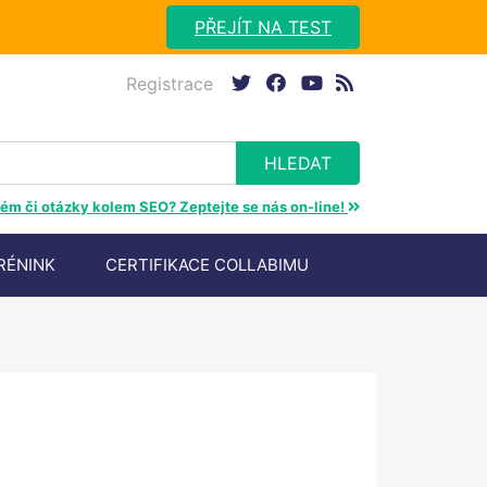
PŘEJÍT NA TEST
Registrace
twitter
facebook
youtube
rss
ém či otázky kolem SEO? Zeptejte se nás on-line!
RÉNINK
CERTIFIKACE COLLABIMU