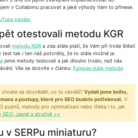
trojem v Collabimu pracovat a jaké výhody Vám to přinese.
uTube kanále.
opět otestovali metodu KGR
ovali
metodu KGR
a zda stále platí, že Vám při troše štěstí
st tak i ten náš potvrdily, že to stále možné je.
va
jsme metody testovali a jak dlouho trvalo, než nás
ávání. Vše se dozvíte v článku:
Funguje stále metoda
 chcete se dozvědět, co to obnáší?
Vydali jsme knihu,
rmace a postupy, které pro SEO budete potřebovat.
V
O pojmů, metody pro optimalizaci nebo třeba i to, jak
y SEO: Jasně a stručně >>
 v SERPu miniaturu?