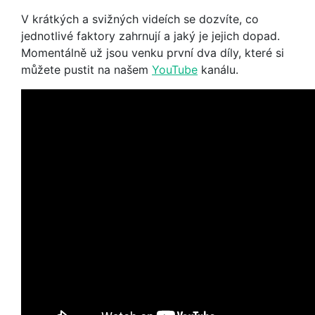
V krátkých a svižných videích se dozvíte, co
jednotlivé faktory zahrnují a jaký je jejich dopad.
Momentálně už jsou venku první dva díly, které si
můžete pustit na našem
YouTube
kanálu.