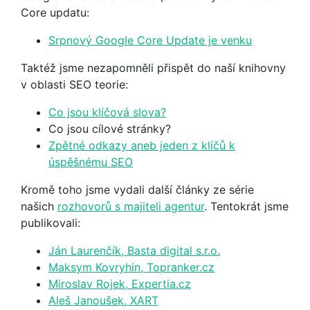
Core updatu:
Srpnový Google Core Update je venku
Taktéž jsme nezapomněli přispět do naší knihovny
v oblasti SEO teorie:
Co jsou klíčová slova?
Co jsou cílové stránky?
Zpětné odkazy aneb jeden z klíčů k
úspěšnému SEO
Kromě toho jsme vydali další články ze série
našich
rozhovorů s majiteli agentur
. Tentokrát jsme
publikovali:
Ján Laurenčík, Basta digital s.r.o.
Maksym Kovryhin, Topranker.cz
Miroslav Rojek, Expertia.cz
Aleš Janoušek, XART