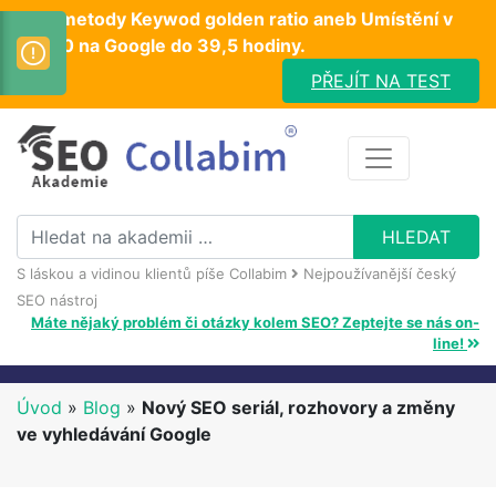
Test metody Keywod golden ratio aneb Umístění v
TOP10 na Google do 39,5 hodiny.
PŘEJÍT NA TEST
S láskou a vidinou klientů píše Collabim
Nejpoužívanější český
SEO nástroj
Máte nějaký problém či otázky kolem SEO? Zeptejte se nás on-
line!
Úvod
»
Blog
»
Nový SEO seriál, rozhovory a změny
ve vyhledávání Google