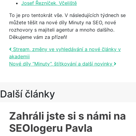
Josef Řezníček, Včeliště
To je pro tentokrát vše. V následujících týdnech se
můžete těšit na nové díly Minuty na SEO, nové
rozhovory s majiteli agentur a mnoho dalšího.
Děkujeme vám za přízeň!
Post navigation
Stream, změny ve vyhledávání a nové články v
akademii
Nové díly “Minuty”, štítkování a další novinky
Další články
Zahráli jste si s námi na
SEOlogeru Pavla