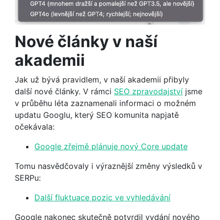
Nové články v naší
akademii
Jak už bývá pravidlem, v naší akademii přibyly
další nové články. V rámci
SEO zpravodajství
jsme
v průběhu léta zaznamenali informaci o možném
updatu Googlu, který SEO komunita napjatě
očekávala:
Google zřejmě plánuje nový Core update
Tomu nasvědčovaly i výraznější změny výsledků v
SERPu:
Další fluktuace pozic ve vyhledávání
Google nakonec skutečně potvrdil vydání nového