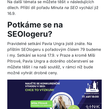
Na další témata se můžete těšit v následujících
dílech. Příští díl pořadu
Minuta na SEO
vychází již
16.9.
Potkáme se na
SEOlogeru?
Pravidelné setkání Pavla Ungra jistě znáte. Na
příštím SEOlogeru s pořadovým číslem 79 budeme
i my. Setkání se koná 17.9. v Praze a kromě Míši
Pítrové, Pavla Ungra a dobrého občerstvení se
můžete těšit i na naši soutěž, v rámci níž bude
možné vyhrát drobné ceny.