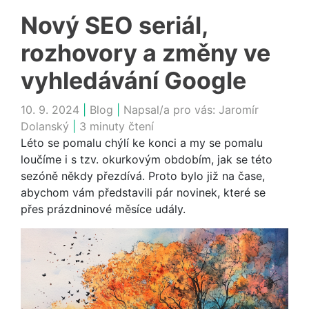
Nový SEO seriál,
rozhovory a změny ve
vyhledávání Google
10. 9. 2024
|
Blog
|
Napsal/a pro vás:
Jaromír
Dolanský
|
3 minuty čtení
Léto se pomalu chýlí ke konci a my se pomalu
loučíme i s tzv. okurkovým obdobím, jak se této
sezóně někdy přezdívá. Proto bylo již na čase,
abychom vám představili pár novinek, které se
přes prázdninové měsíce udály.