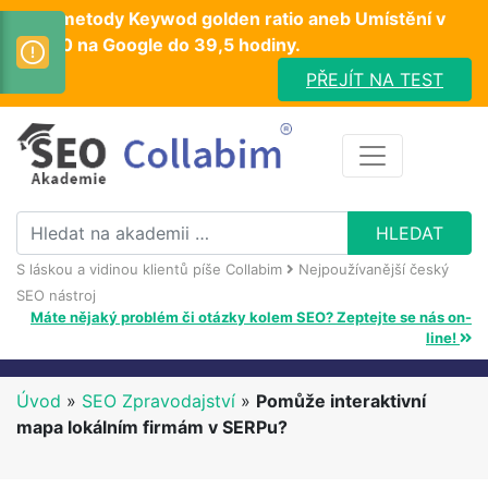
Test metody Keywod golden ratio aneb Umístění v
TOP10 na Google do 39,5 hodiny.
PŘEJÍT NA TEST
S láskou a vidinou klientů píše Collabim
Nejpoužívanější český
SEO nástroj
Máte nějaký problém či otázky kolem SEO? Zeptejte se nás on-
line!
Úvod
»
SEO Zpravodajství
»
Pomůže interaktivní
mapa lokálním firmám v SERPu?