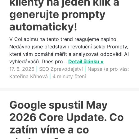
klienty na jeden klik a
generujte prompty
automaticky!
V Collabimu na tento trend reagujeme naplno.
Nedávno jsme představili revoluční sekci Prompty,
která vám pomáhá měřit a analyzovat odpovědi AI
vyhledávačů. Dnes pro...
Detail článku »
17. 6. 2026
|
SEO Zpravodajství
|
Napsal/a pro vás:
Kateřina Kříhová
|
4 minuty čtení
Google spustil May
2026 Core Update. Co
zatím víme a co