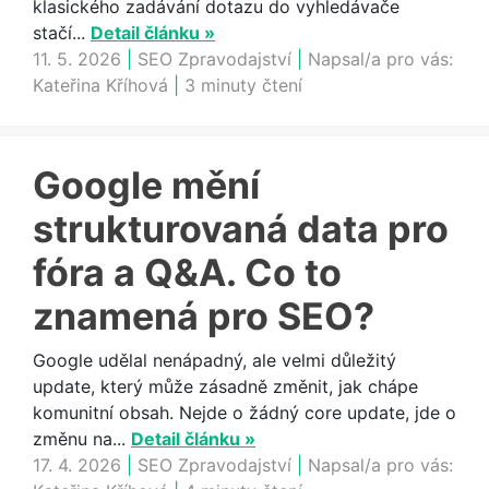
klasického zadávání dotazu do vyhledávače
stačí...
Detail článku »
11. 5. 2026
|
SEO Zpravodajství
|
Napsal/a pro vás:
Kateřina Kříhová
|
3 minuty čtení
Google mění
strukturovaná data pro
fóra a Q&A. Co to
znamená pro SEO?
Google udělal nenápadný, ale velmi důležitý
update, který může zásadně změnit, jak chápe
komunitní obsah. Nejde o žádný core update, jde o
změnu na...
Detail článku »
17. 4. 2026
|
SEO Zpravodajství
|
Napsal/a pro vás: