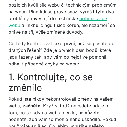
pozicích kvůli síle webu či technickým problémům
na webu. Plno lidí se právě snaží vyřešit tyto dva
problémy, investují do technické
optimalizace
webu
a linkbuildingu tisíce korun, ale nezaměří se
právě na tři, výše zmíněné důvody.
Co tedy kontrolovat jako první, než se pustíte do
drahých řešení? Zde je prvních osm bodů, které
jsou řazeny tak, aby vám co nejdříve pomohli
odhalit případné chyby na webu:
1. Kontrolujte, co se
změnilo
Pokud jste nikdy nekontrolovali změny na vašem
webu,
začněte
. Když si totiž nevedete údaje o
tom, co se kdy na webu měnilo, nemůžete
hodnotit, zda vám to mohlo nebo uškodilo. Pokud
používáte aplikaci Collabim, využijte našeho