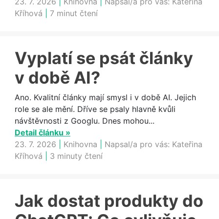
23. 7. 2026
|
Knihovna
|
Napsal/a pro vás:
Kateřina
Kříhová
|
7 minut čtení
Vyplatí se psát články
v době AI?
Ano. Kvalitní články mají smysl i v době AI. Jejich
role se ale mění. Dříve se psaly hlavně kvůli
návštěvnosti z Googlu. Dnes mohou...
Detail článku »
23. 7. 2026
|
Knihovna
|
Napsal/a pro vás:
Kateřina
Kříhová
|
3 minuty čtení
Jak dostat produkty do