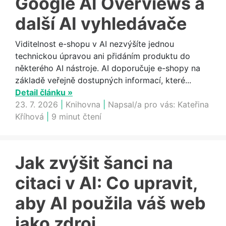
Google AI Overviews a
další AI vyhledávače
Viditelnost e-shopu v AI nezvýšíte jednou
technickou úpravou ani přidáním produktu do
některého AI nástroje. AI doporučuje e-shopy na
základě veřejně dostupných informací, které...
Detail článku »
23. 7. 2026
|
Knihovna
|
Napsal/a pro vás:
Kateřina
Kříhová
|
9 minut čtení
Jak zvýšit šanci na
citaci v AI: Co upravit,
aby AI použila váš web
jako zdroj