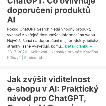
ChatGPT: Co ovlivňuje
doporučení produktů
AI
Pokud ChatGPT Search hledá vhodný produkt,
vychází z veřejně dostupných informací na webu.
Největší šanci na doporučení mají produkty, jejichž
stránky jasně vysvětlují, komu...
Detail článku »
23. 7. 2026
|
Knihovna
|
Napsal/a pro vás:
Kateřina
Kříhová
|
9 minut čtení
Jak zvýšit viditelnost
e-shopu v AI: Praktický
návod pro ChatGPT,