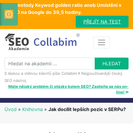
Test metody Keywod golden ratio aneb Umístění v
TOP10 na Google do 39,5 hodiny.
PŘEJÍT NA TEST
S láskou a vidinou klientů píše Collabim
Nejpoužívanější český
SEO nástroj
Máte nějaký problém či otázky kolem SEO? Zeptejte se nás on-
line!
Úvod
»
Knihovna
»
Jak docílit lepších pozic v SERPu?