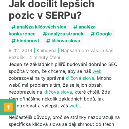
Jak docílit lepších
pozic v SERPu?
analýza klíčových slov
analýza
konkurence
analýza stránek
Google
hledanost
klíčová slova
9. 12. 2019
|
Knihovna
|
Napsal/a pro vás:
Lukáš
Bezděk
|
4 minuty čtení
Jeden ze základních pilířů budování dobrého SEO
spočítá v tom, že chceme, aby se náš
web
zobrazoval na ty správná
klíčová slova
. Mnoho
webů má problém s tím, že se jejich obsah
nezobrazuje na
klíčová slova
, které chtějí. Zde
Vám přinášíme několik základních bodů, jak
zkontrolovat a vylepšit váš
web
..
Nejčastější důvody, proč se stránky nezobrazují na
specifická klíčová slova se dají shrnout do třech