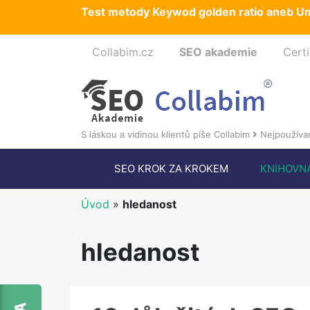
Test metody Keywod golden ratio aneb Um
Collabim.cz
SEO akademie
Certi
S láskou a vidinou klientů píše Collabim
Nejpoužívan
SEO KROK ZA KROKEM
KNIHOVN
Úvod
»
hledanost
hledanost