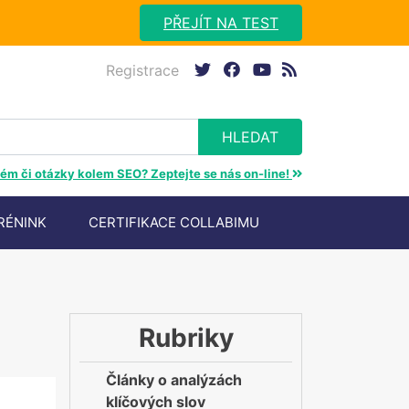
PŘEJÍT NA TEST
Registrace
twitter
facebook
youtube
rss
ém či otázky kolem SEO? Zeptejte se nás on-line!
RÉNINK
CERTIFIKACE COLLABIMU
Rubriky
Články o analýzách
klíčových slov