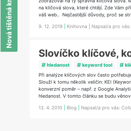
Nová tištěná kniha o SEO
zobrazoval na ty správná klíčová slova.
na klíčová slova, které chtějí. Zde Vám p
váš web.. Nejčastější důvody, proč se s
9. 12. 2019
|
Knihovna
|
Napsal/a pro vás
Slovíčko klíčové, ko
hledanost
keyword tool
klí
Při analýze klíčových slov často potřebuje
Slouží k tomu několik veličin: KEI (Keywo
konverzní poměr – např. z Google Analyti
hledanost. V tomto článku se budu věnov
13. 4. 2010
|
Blog
|
Napsal/a pro vás:
Col