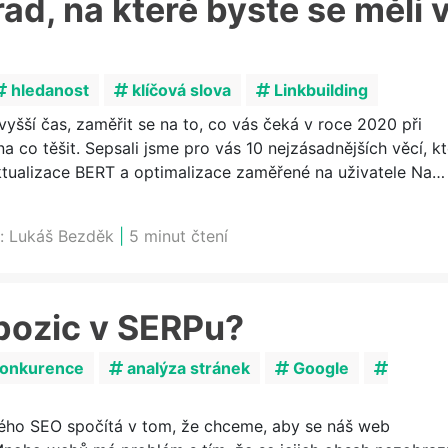
ad, na které byste se měli 
hledanost
klíčová slova
Linkbuilding
yšší čas, zaměřit se na to, co vás čeká v roce 2020 při
 co těšit. Sepsali jsme pro vás 10 nejzásadnějších věcí, k
ualizace BERT a optimalizace zaměřené na uživatele Na…
s:
Lukáš Bezděk
|
5 minut čtení
 pozic v SERPu?
konkurence
analýza stránek
Google
rého SEO spočítá v tom, že chceme, aby se náš web