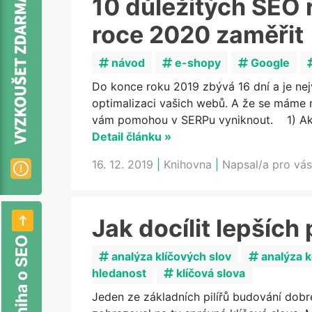
10 důležitých SEO r
roce 2020 zaměřit
návod
e-shopy
Google
Do konce roku 2019 zbývá 16 dní a je nejv
optimalizaci vašich webů. A že se máme na
vám pomohou v SERPu vyniknout. 1) Akt
Detail článku »
16. 12. 2019
|
Knihovna
|
Napsal/a pro vá
Jak docílit lepších
analýza klíčových slov
analýza 
hledanost
klíčová slova
Jeden ze základních pilířů budování dob