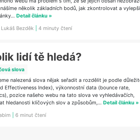
 Mnoho webů má problém s tím, že se jejich obsah nezobraz
řinášíme několik základních bodů, jak zkontrolovat a vylepši
tránky…
Detail článku »
:
Lukáš Bezděk
|
4 minuty čtení
lik lidí tě hledá?
čová slova
me nalezená slova nějak seřadit a rozdělit je podle důležit
rd Effectiveness Index), výkonnostní data (bounce rate,
cs), pozice našeho webu na tato slova ve vyhledávačích,
at hledanosti klíčových slov a způsobům,…
Detail článku »
labim
|
6 minut čtení