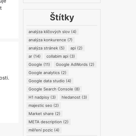
uje
t
Štítky
analýza klíčových slov
(4)
analýza konkurence
(7)
analýza stránek
(5)
api
(2)
ar
(14)
collabim api
(3)
Google
(11)
Google AdWords
(2)
Google analytics
(2)
osti.
Google data studio
(4)
Google Search Console
(8)
H1 nadpisy
(3)
hledanost
(3)
majestic seo
(2)
Market share
(2)
META description
(2)
měření pozic
(4)