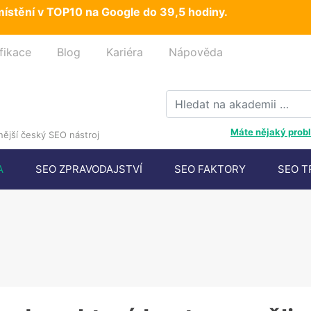
ístění v TOP10 na Google do 39,5 hodiny.
fikace
Blog
Kariéra
Nápověda
Máte nějaký probl
ější český SEO nástroj
A
SEO ZPRAVODAJSTVÍ
SEO FAKTORY
SEO T