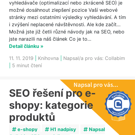
vyhledávače (optimalizací nebo zkráceně SEO) je
možné dosáhnout zlepšení pozice Vaší webové
stránky mezi ostatními výsledky vyhledávání. A tím
i zvýšení neplacené návštěvnosti. Ale kde začít…
Možná jste již četli různé návody jak na SEO, nebo
jste narazili na náš článek Co je to…
Detail článku »
11. 11. 2019
|
Knihovna
|
Napsal/a pro vás:
Collabim
|
5 minut čtení
SEO řešení pro e-
shopy: kategorie
produktů
e-shopy
H1 nadpisy
Napsal