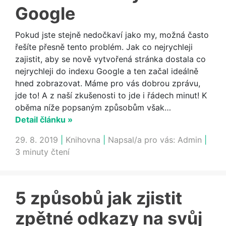
Google
Pokud jste stejně nedočkaví jako my, možná často
řešíte přesně tento problém. Jak co nejrychleji
zajistit, aby se nově vytvořená stránka dostala co
nejrychleji do indexu Google a ten začal ideálně
hned zobrazovat. Máme pro vás dobrou zprávu,
jde to! A z naší zkušenosti to jde i řádech minut! K
oběma níže popsaným způsobům však…
Detail článku »
29. 8. 2019
|
Knihovna
|
Napsal/a pro vás:
Admin
|
3 minuty čtení
5 způsobů jak zjistit
zpětné odkazy na svůj