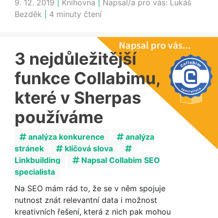
9. 12. 2019
|
Knihovna
|
Napsal/a pro vás:
Lukáš
Bezděk
|
4 minuty čtení
3 nejdůležitější
funkce Collabimu,
které v Sherpas
používáme
analýza konkurence
analýza
stránek
klíčová slova
Linkbuilding
Napsal Collabim SEO
specialista
Na SEO mám rád to, že se v něm spojuje
nutnost znát relevantní data i možnost
kreativních řešení, která z nich pak mohou