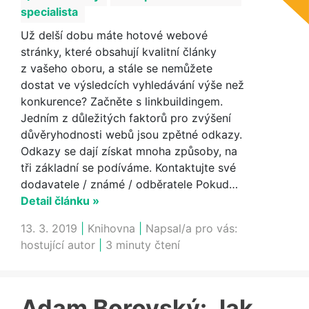
specialista
Už delší dobu máte hotové webové
stránky, které obsahují kvalitní články
z vašeho oboru, a stále se nemůžete
dostat ve výsledcích vyhledávání výše než
konkurence? Začněte s linkbuildingem.
Jedním z důležitých faktorů pro zvýšení
důvěryhodnosti webů jsou zpětné odkazy.
Odkazy se dají získat mnoha způsoby, na
tři základní se podíváme. Kontaktujte své
dodavatele / známé / odběratele Pokud…
Detail článku »
13. 3. 2019
|
Knihovna
|
Napsal/a pro vás:
hostující autor
|
3 minuty čtení
Adam Borovský: Jak