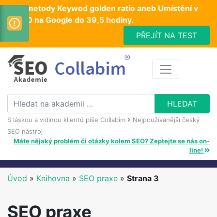
Test metody Keywod golden ratio aneb Umístění v
TOP10 na Google do 39,5 hodiny.
PŘEJÍT NA TEST
S láskou a vidinou klientů píše Collabim
Nejpoužívanější český
SEO nástroj
Máte nějaký problém či otázky kolem SEO? Zeptejte se nás on-
line!
Úvod
»
Knihovna
»
SEO praxe
»
Strana 3
SEO praxe