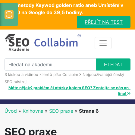
Test metody Keywod golden ratio aneb Umístění v
TOP10 na Google do 39,5 hodiny.
PŘEJÍT NA TEST
S láskou a vidinou klientů píše Collabim
Nejpoužívanější český
SEO nástroj
Máte nějaký problém či otázky kolem SEO? Zeptejte se nás on-
line!
Úvod
»
Knihovna
»
SEO praxe
»
Strana 6
SEO praxe