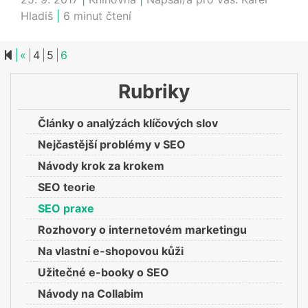
Hladiš
|
6 minut čtení
Previous page
«
4
5
6
Rubriky
Články o analýzách klíčových slov
Nejčastější problémy v SEO
Návody krok za krokem
SEO teorie
SEO praxe
Rozhovory o internetovém marketingu
Na vlastní e-shopovou kůži
Užitečné e-booky o SEO
Návody na Collabim