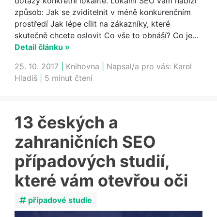
dotazy konkrétní lokalitě. Lokální SEO vám nabízí
způsob: Jak se zviditelnit v méně konkurenčním
prostředí Jak lépe cílit na zákazníky, které
skutečně chcete oslovit Co vše to obnáší? Co je…
Detail článku »
25. 10. 2017
|
Knihovna
|
Napsal/a pro vás:
Karel
Hladiš
|
5 minut čtení
13 českých a
zahraničních SEO
případových studií,
které vám otevřou oči
případové studie