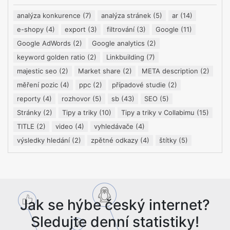
analýza konkurence
(7)
analýza stránek
(5)
ar
(14)
e-shopy
(4)
export
(3)
filtrování
(3)
Google
(11)
Google AdWords
(2)
Google analytics
(2)
keyword golden ratio
(2)
Linkbuilding
(7)
majestic seo
(2)
Market share
(2)
META description
(2)
měření pozic
(4)
ppc
(2)
případové studie
(2)
reporty
(4)
rozhovor
(5)
sb
(43)
SEO
(5)
Stránky
(2)
Tipy a triky
(10)
Tipy a triky v Collabimu
(15)
TITLE
(2)
video
(4)
vyhledávače
(4)
výsledky hledání
(2)
zpětné odkazy
(4)
štítky
(5)
Jak se hýbe český internet?
Sledujte denní statistiky!