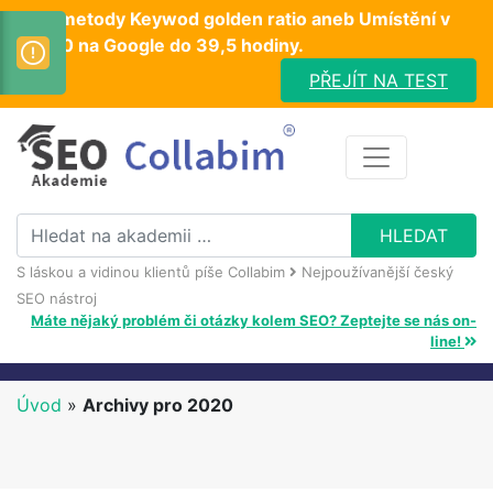
Test metody Keywod golden ratio aneb Umístění v
TOP10 na Google do 39,5 hodiny.
PŘEJÍT NA TEST
S láskou a vidinou klientů píše Collabim
Nejpoužívanější český
SEO nástroj
Máte nějaký problém či otázky kolem SEO? Zeptejte se nás on-
line!
Úvod
»
Archivy pro 2020