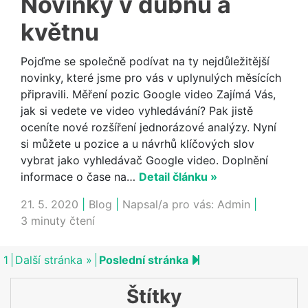
Novinky v dubnu a
květnu
Pojďme se společně podívat na ty nejdůležitější
novinky, které jsme pro vás v uplynulých měsících
připravili. Měření pozic Google video Zajímá Vás,
jak si vedete ve video vyhledávání? Pak jistě
oceníte nové rozšíření jednorázové analýzy. Nyní
si můžete u pozice a u návrhů klíčových slov
vybrat jako vyhledávač Google video. Doplnění
informace o čase na…
Detail článku »
21. 5. 2020
|
Blog
|
Napsal/a pro vás:
Admin
|
3 minuty čtení
Next page
2
1
Další stránka »
Poslední stránka
Štítky