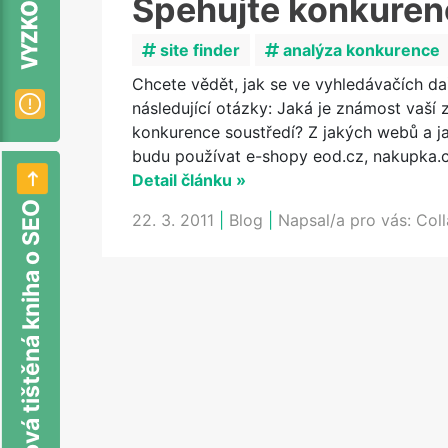
Špehujte konkuren
site finder
analýza konkurence
Chcete vědět, jak se ve vyhledávačích d
následující otázky: Jaká je známost vaší 
konkurence soustředí? Z jakých webů a jak
budu používat e-shopy eod.cz, nakupka.c
Detail článku »
Nová tištěná kniha o SEO
22. 3. 2011
|
Blog
|
Napsal/a pro vás:
Col