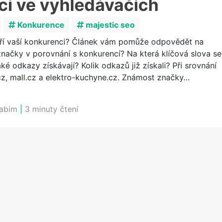
ci ve vyhledávačích
Konkurence
majestic seo
aří vaší konkurenci? Článek vám pomůže odpovědět na
značky v porovnání s konkurencí? Na která klíčová slova se
é odkazy získávají? Kolik odkazů již získali? Při srovnání
z, mall.cz a elektro-kuchyne.cz. Známost značky…
labim
|
3 minuty čtení