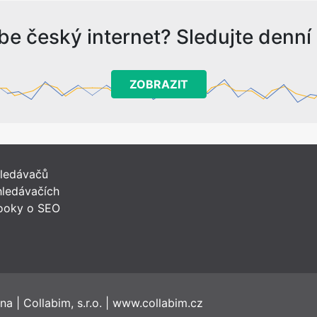
be český internet? Sledujte denní s
ZOBRAZIT
hledávačů
ledávačích
ooky o SEO
ena
|
Collabim, s.r.o.
|
www.collabim.cz