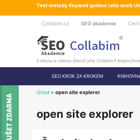
Test metody Keywod golden ratio aneb Um
Collabim.cz
SEO akademie
Certi
S láskou a vidinou klientů píše Collabim
Nejpoužívan
SEO KROK ZA KROKEM
KNIHOVN
Úvod
»
open site explorer
open site explorer