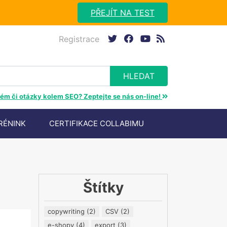
PŘEJÍT NA TEST
Registrace
twitter
facebook
youtube
rss
ém či otázky kolem SEO? Zeptejte se nás on-line!
RÉNINK
CERTIFIKACE COLLABIMU
Štítky
copywriting
(2)
CSV
(2)
e-shopy
(4)
export
(3)