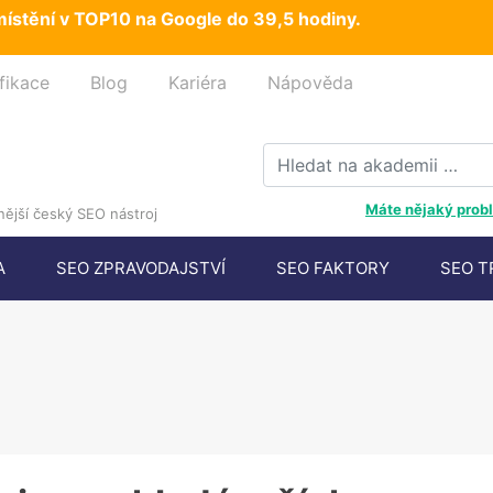
ístění v TOP10 na Google do 39,5 hodiny.
fikace
Blog
Kariéra
Nápověda
Máte nějaký probl
ější český SEO nástroj
A
SEO ZPRAVODAJSTVÍ
SEO FAKTORY
SEO T