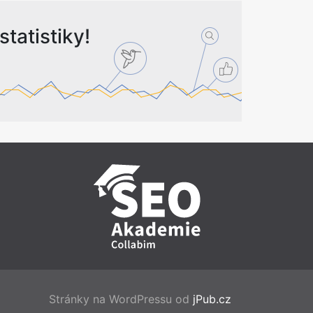
tatistiky!
Stránky na WordPressu od
jPub.cz