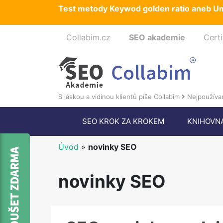
Test metody Keywod golden ratio aneb Um
Collabim.cz
SEO akademie
Certi
S láskou a vidinou klientů píše Collabim
Nejpoužívan
SEO KROK ZA KROKEM
KNIHOVN
Úvod
»
novinky SEO
novinky SEO