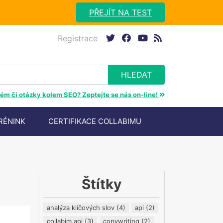
PŘEJÍT NA TEST
Registrace
twitter
facebook
youtube
rss
ém či otázky kolem SEO? Zeptejte se nás on-line!
RÉNINK
CERTIFIKACE COLLABIMU
Štítky
analýza klíčových slov
(4)
api
(2)
collabim api
(3)
copywriting
(2)