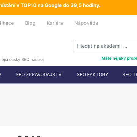
ístění v TOP10 na Google do 39,5 hodiny.
fikace
Blog
Kariéra
Nápověda
Máte nějaký probl
ější český SEO nástroj
A
SEO ZPRAVODAJSTVÍ
SEO FAKTORY
SEO T