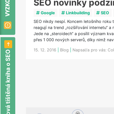
SEO novinky podz
Google
Linkbuilding
SEO
SEO nikdy nespí. Koncem letošního roku 
reagují na trend „rozšiřování internetu“ 
Jede na „steroidech“ a posílil význam kv
přes 1 000 nových serverů, díky nimž na
15. 12. 2016
|
Blog
|
Napsal/a pro vás:
Co
Nová tištěná kniha o SEO