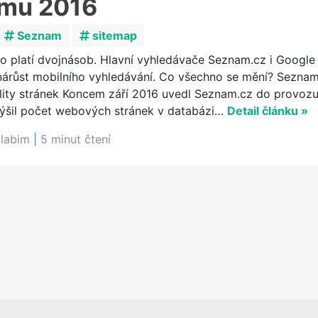
imu 2016
Seznam
sitemap
to platí dvojnásob. Hlavní vyhledávače Seznam.cz i Google
a nárůst mobilního vyhledávání. Co všechno se mění? Seznam
ality stránek Koncem září 2016 uvedl Seznam.cz do provoz
výšil počet webových stránek v databázi…
Detail článku »
llabim
|
5 minut čtení