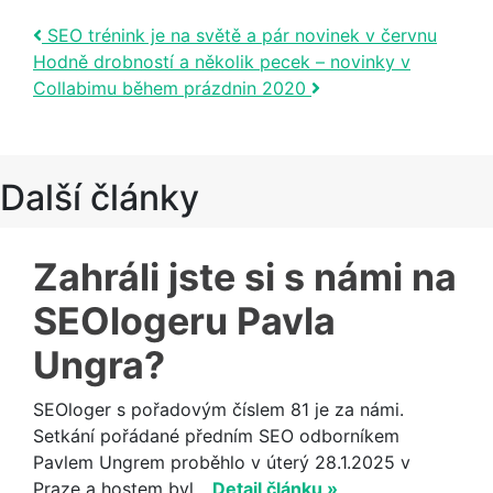
Post navigation
SEO trénink je na světě a pár novinek v červnu
Hodně drobností a několik pecek – novinky v
Collabimu během prázdnin 2020
Další články
Zahráli jste si s námi na
SEOlogeru Pavla
Ungra?
SEOloger s pořadovým číslem 81 je za námi.
Setkání pořádané předním SEO odborníkem
Pavlem Ungrem proběhlo v úterý 28.1.2025 v
Praze a hostem byl...
Detail článku »