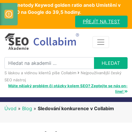
Test metody Keywod golden ratio aneb Umístění v
TOP10 na Google do 39,5 hodiny.
PŘEJÍT NA TEST
S láskou a vidinou klientů píše Collabim
Nejpoužívanější český
SEO nástroj
Máte nějaký problém či otázky kolem SEO? Zeptejte se nás on-
line!
Úvod
»
Blog
»
Sledování konkurence v Collabim