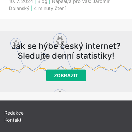
10. 7. 2024
|
Blog
|
Napsal/a pro vás:
Jaromír
Dolanský
|
4 minuty čtení
Jak se hýbe český internet?
Sledujte denní statistiky!
ZOBRAZIT
Redakce
Kontakt