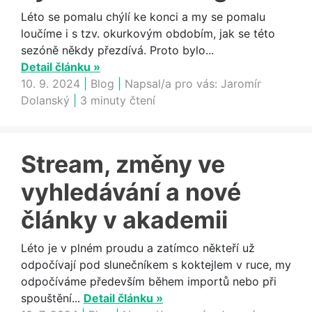
Léto se pomalu chýlí ke konci a my se pomalu
loučíme i s tzv. okurkovým obdobím, jak se této
sezóně někdy přezdívá. Proto bylo...
Detail článku »
10. 9. 2024
|
Blog
|
Napsal/a pro vás:
Jaromír
Dolanský
|
3 minuty čtení
Stream, změny ve
vyhledávání a nové
články v akademii
Léto je v plném proudu a zatímco někteří už
odpočívají pod slunečníkem s koktejlem v ruce, my
odpočíváme především během importů nebo při
spouštění...
Detail článku »