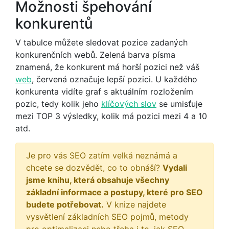
Možnosti špehování
konkurentů
V tabulce můžete sledovat pozice zadaných
konkurenčních webů. Zelená barva písma
znamená, že konkurent má horší pozici než váš
web
, červená označuje lepší pozici. U každého
konkurenta vidíte graf s aktuálním rozložením
pozic, tedy kolik jeho
klíčových slov
se umisťuje
mezi TOP 3 výsledky, kolik má pozici mezi 4 a 10
atd.
Je pro vás SEO zatím velká neznámá a
chcete se dozvědět, co to obnáší?
Vydali
jsme knihu, která obsahuje všechny
základní informace a postupy, které pro SEO
budete potřebovat.
V knize najdete
vysvětlení základních SEO pojmů, metody
pro optimalizaci nebo třeba i to, jak SEO