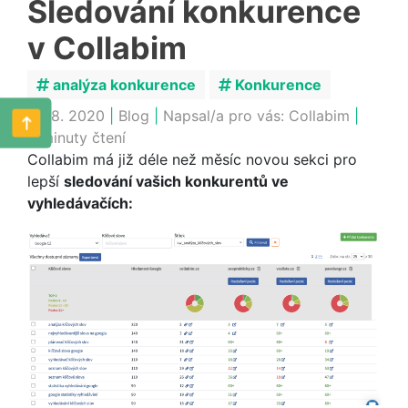
Sledování konkurence
v Collabim
analýza konkurence
Konkurence
27. 8. 2020
|
Blog
|
Napsal/a pro vás:
Collabim
|
2 minuty čtení
Collabim má již déle než měsíc novou sekci pro
lepší
sledování vašich konkurentů ve
vyhledávačích: