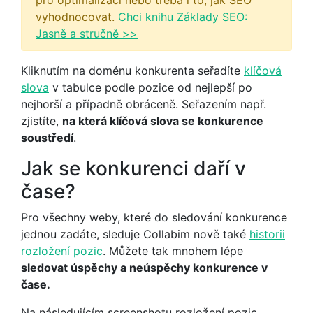
vyhodnocovat.
Chci knihu Základy SEO:
Jasně a stručně >>
Kliknutím na doménu konkurenta seřadíte
klíčová
slova
v tabulce podle pozice od nejlepší po
nejhorší a případně obráceně. Seřazením např.
zjistíte,
na která klíčová slova se konkurence
soustředí
.
Jak se konkurenci daří v
čase?
Pro všechny weby, které do sledování konkurence
jednou zadáte, sleduje Collabim nově také
historii
rozložení pozic
. Můžete tak mnohem lépe
sledovat úspěchy a neúspěchy konkurence v
čase.
Na následujícím screenshotu rozložení pozic