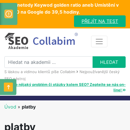
Test metody Keywod golden ratio aneb Umístění v
TOP10 na Google do 39,5 hodiny.
PŘEJÍT NA TEST
S láskou a vidinou klientů píše Collabim
Nejpoužívanější český
SEO nástroj
Máte nějaký problém či otázky kolem SEO? Zeptejte se nás on-
line!
Úvod
»
platby
platby