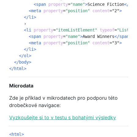
<span 
property
=
"name"
>
Science Fiction
</spa
<meta
property
=
"position"
content
=
"2"
>
</li>
      ›

<li 
property
=
"itemListElement"
typeof
=
"ListIte
<span
property
=
"name"
>
Award Winners
</span>
<meta 
property
=
"position"
content
=
"3"
>
</li>
</ol>
</body>
</html>
Microdata
Zde je příklad v mikrodatech pro podporu této
drobečkové navigace:
Vyzkoušejte si to v testu s bohatými výsledky
<html>