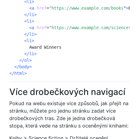
<li>
<a 
href
=
"https://www.example.com/books
"
>
Book
</li>
<li>
<a
href
=
"https://www.example.com/sciencefict
</li>
<li>
        Award Winners

</li>
</ol>
</body>
</html>
Více drobečkových navigací
Pokud na webu existuje více způsobů, jak přejít na
stránku, můžete pro jednu stránku zadat více
drobečkových tras. Zde je jedna drobečková
stopa, která vede na stránku s oceněnými knihami:
Knihy > Science fiction > Držitelé ocenění