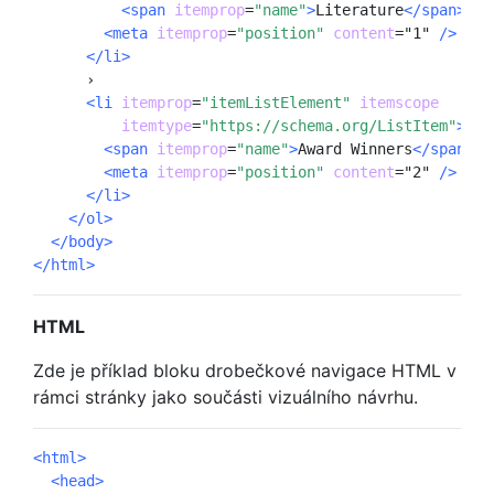
<span
itemprop
=
"name"
>
Literature
</span></a
<meta
itemprop
=
"position"
content
=
"1"
/>
</li>
      ›

<li
itemprop
=
"itemListElement"
itemscope
itemtype
=
"https://schema.org/ListItem"
>
<span
itemprop
=
"name"
>
Award Winners
</span>
<meta
itemprop
=
"position"
content
=
"2"
/>
</li>
</ol>
</body>
</html>
HTML
Zde je příklad bloku drobečkové navigace HTML v
rámci stránky jako součásti vizuálního návrhu.
<html>
<head>