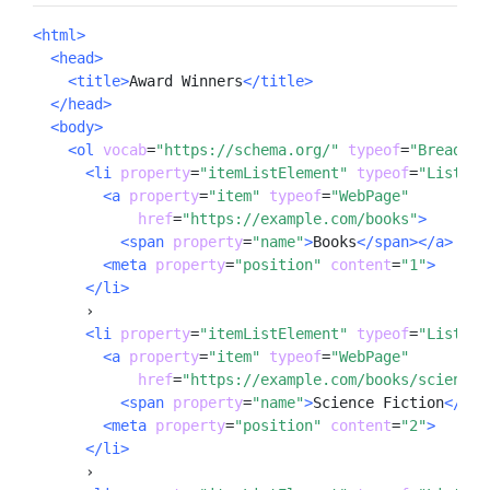
<html>
<head>
<title>
Award Winners
</title>
</head>
<body>
<ol
vocab
=
"https://schema.org/"
typeof
=
"Breadcru
<li
property
=
"itemListElement"
typeof
=
"ListIte
<a
property
=
"item"
typeof
=
"WebPage"
href
=
"https://example.com/books"
>
<span
property
=
"name"
>
Books
</span></a>
<meta 
property
=
"position"
content
=
"1"
>
</li>
      ›

<li
property
=
"itemListElement"
typeof
=
"ListIte
<a
property
=
"item"
typeof
=
"WebPage"
href
=
"https://example.com/books/sciencef
<span
property
=
"name"
>
Science Fiction
</spa
<meta
property
=
"position"
content
=
"2"
>
</li>
      ›
