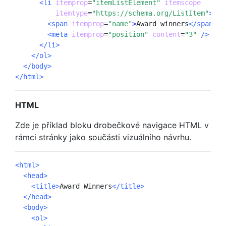
<li
itemprop
=
"itemListElement"
itemscope
itemtype
=
"https://schema.org/ListItem"
>
<span
itemprop
=
"name"
>
Award winners
</span>
<meta
itemprop
=
"position"
content
=
"3"
 />
</li>
</ol>
</body>
</html>
HTML
Zde je příklad bloku drobečkové navigace HTML v
rámci stránky jako součásti vizuálního návrhu.
<html>
<head>
<title>
Award Winners
</title>
</head>
<body>
<ol>