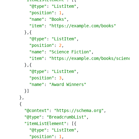
"@type"
:
"ListItem"
,
"position"
:
1
,
"name"
:
"Books"
,
"item"
:
"https://example.com/books"
},{
"@type"
:
"ListItem"
,
"position"
:
 2
,
"name"
:
"Science Fiction"
,
"item"
:
"https://example.com/books/sciencefi
},{
"@type"
:
"ListItem"
,
"position"
:
3
,
"name"
:
"Award Winners"
}]
},
{
"@context"
:
"https://schema.org"
,
"@type"
:
"BreadcrumbList"
,
"itemListElement"
:
[{
"@type"
:
"ListItem"
,
"position"
:
1
,