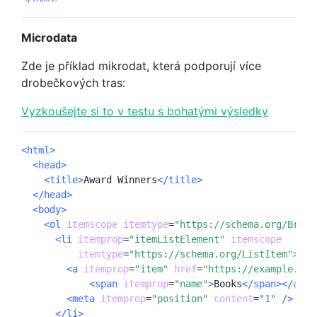
Microdata
Zde je příklad mikrodat, která podporují více
drobečkových tras:
Vyzkoušejte si to v testu s bohatými výsledky
<html>
<head>
<title>
Award Winners
</title>
</head>
<body>
<ol
itemscope
itemtype
=
"https://schema.org/Bread
<li
itemprop
=
"itemListElement" 
itemscope
itemtype
=
"https://schema.org/ListItem"
>
<a 
itemprop
=
"item"
href
=
"https://example.com
<span
itemprop
=
"name"
>
Books
</span></a>
<meta
itemprop
=
"position"
content
=
"1"
/>
</li>