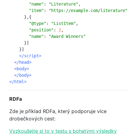
"name"
:
"Literature"
,
"item"
:
"https://example.com/literature"
},{
"@type"
:
"ListItem"
,
"position"
:
2
,
"name"
:
"Award Winners"
}]
}]
</script>
</head>
<body>
</body>
</html>
RDFa
Zde je příklad RDFa, který podporuje více
drobečkových cest:
Vyzkoušejte si to v testu s bohatými výsledky