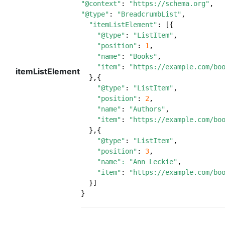
"@context"
:
"https://schema.org"
,
"@type"
:
"BreadcrumbList"
,
"itemListElement"
:
[{
"@type"
:
"ListItem"
,
"position"
:
1
,
"name"
:
"Books"
,
"item"
:
"https://example.com/bo
itemListElement
},{
"@type"
:
"ListItem"
,
"position"
:
2
,
"name"
:
"Authors"
,
"item"
:
"https://example.com/bo
},{
"@type"
:
"ListItem"
,
"position"
:
3
,
"name"
:
"Ann Leckie"
,
"item"
:
"https://example.com/bo
}]
}