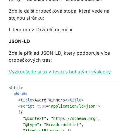
Zde je další drobečková stopa, která vede na
stejnou stránku:
Literatura > Držitelé ocenění
JSON-LD
Zde je příklad JSON-LD, který podporuje více
drobečkových tras:
Vyzkoušejte si to v testu s bohatými výsledky
<html>
<head>
<title>
Award Winners
</title>
<script
type
=
"application/ld+json"
>
[{
"@context"
:
"https://schema.org"
,
"@type"
:
"BreadcrumbList"
,
"itemListElement"
:
[{