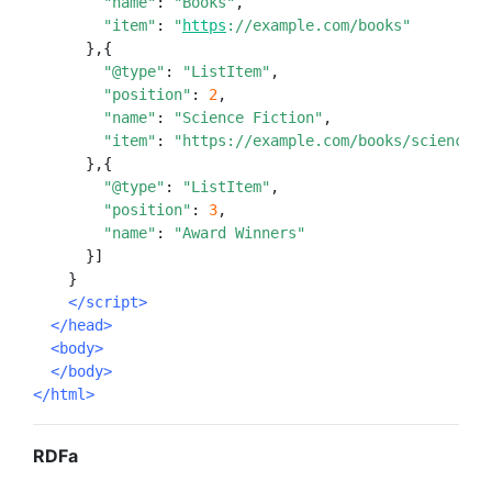
"name"
:
"Books"
,
"item"
:
"
https
://example.com/books"
},{
"@type"
:
"ListItem"
,
"position"
:
2
,
"name"
:
"Science Fiction"
,
"item"
:
"https://example.com/books/sciencefi
},{
"@type"
:
"ListItem"
,
"position"
:
3
,
"name"
:
"Award Winners"
}]
}
</script>
</head>
<body>
</body>
</html>
RDFa