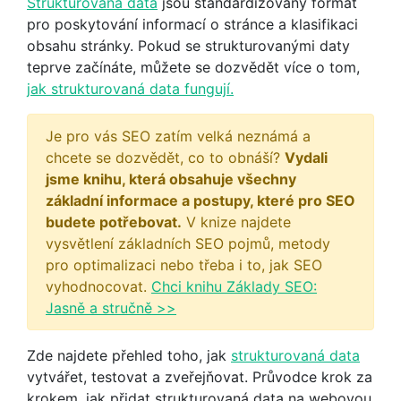
Strukturovaná data
jsou standardizovaný formát
pro poskytování informací o stránce a klasifikaci
obsahu stránky. Pokud se strukturovanými daty
teprve začínáte, můžete se dozvědět více o tom,
jak strukturovaná data fungují.
Je pro vás SEO zatím velká neznámá a
chcete se dozvědět, co to obnáší?
Vydali
jsme knihu, která obsahuje všechny
základní informace a postupy, které pro SEO
budete potřebovat.
V knize najdete
vysvětlení základních SEO pojmů, metody
pro optimalizaci nebo třeba i to, jak SEO
vyhodnocovat.
Chci knihu Základy SEO:
Jasně a stručně >>
Zde najdete přehled toho, jak
strukturovaná data
vytvářet, testovat a zveřejňovat. Průvodce krok za
krokem, jak přidat strukturovaná data na webovou