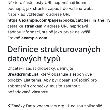
Některé části cesty URL nepomáhají lidem
pochopit, jak stránka zapadá do vašeho webu.
Například vzhledem k adrese URL
https://example.com/pages/books/catcher_in_the_r
cesta ke
stránkám
v adrese URL nepřidává
žádnou informaci, stejně jako prvek nejvyšší
úrovně
example.com.
Definice strukturovaných
datových typů
Chcete-li zadat drobečky, definujte
BreadcrumbList
, který obsahuje alespoň dvě
položky
ListItems
. Aby byl obsah způsobilý pro
zobrazení s drobečky, musíte zahrnout
požadované vlastnosti.
💡Značky Data-vocabulary.org již nejsou způsobilé