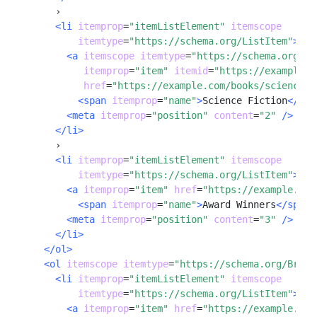
      ›

<li
itemprop
=
"itemListElement"
itemscope
itemtype
=
"https://schema.org/ListItem"
>
<a 
itemscope
itemtype
=
"https://schema.org/We
itemprop
=
"item"
itemid
=
"https://example.c
href
=
"https://example.com/books/sciencefi
<span
itemprop
=
"name"
>
Science Fiction
</spa
<meta
itemprop
=
"position"
content
=
"2"
 />
</li>
      ›

<li 
itemprop
=
"itemListElement"
itemscope
itemtype
=
"https://schema.org/ListItem"
>
<a
itemprop
=
"item"
href
=
"https://example.com
<span
itemprop
=
"name"
>
Award Winners
</span>
<meta
itemprop
=
"position"
content
=
"3"
/>
</li>
</ol>
<ol
itemscope
itemtype
=
"https://schema.org/Bread
<li 
itemprop
=
"itemListElement"
itemscope
itemtype
=
"https://schema.org/ListItem"
>
<a
itemprop
=
"item"
href
=
"https://example.com