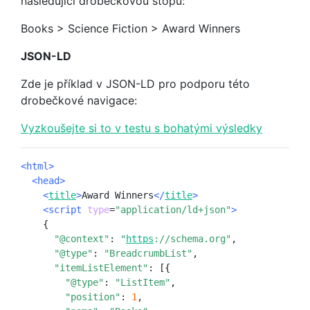
následující drobečkovou stopu:
Books > Science Fiction > Award Winners
JSON-LD
Zde je příklad v JSON-LD pro podporu této
drobečkové navigace:
Vyzkoušejte si to v testu s bohatými výsledky
<html>
<head>
<
title
>
Award Winners
</
title
>
<script
type
=
"application/ld+json"
>
{
"@context"
:
"
https
://schema.org"
,
"@type"
:
"BreadcrumbList"
,
"itemListElement"
:
[{
"@type"
:
"ListItem"
,
"position"
:
1
,