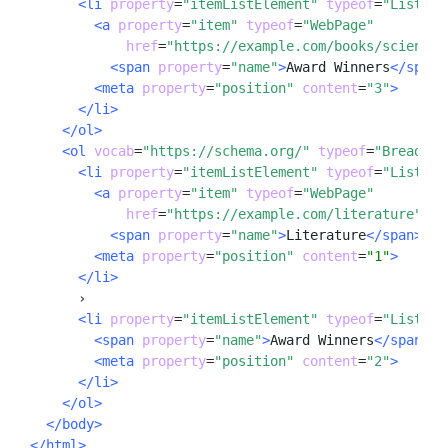
<li
property
=
"itemListElement" 
typeof
=
"ListIte
<a
property
=
"item"
typeof
=
"WebPage"
href
=
"https://example.com/books/sciencef
<span
property
=
"name"
>
Award Winners
</span>
<meta 
property
=
"position" 
content
=
"3"
>
</li>
</ol>
<ol
vocab
=
"https://schema.org/"
typeof
=
"Breadcru
<li
property
=
"itemListElement"
typeof
=
"ListIte
<a
property
=
"item"
typeof
=
"WebPage"
href
=
"https://example.com/literature"
>
<span
property
=
"name"
>
Literature
</span></a
<meta
property
=
"position"
content
=
"1"
>
</li>
      ›

<li
property
=
"itemListElement"
typeof
=
"ListIte
<span
property
=
"name"
>
Award Winners
</span>
<meta
property
=
"position"
content
=
"2"
>
</li>
</ol>
</body>
</html>