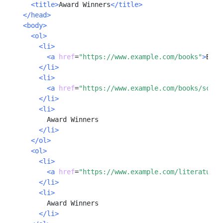
<title>
Award Winners
</title>
</head>
<body>
<ol>
<li>
<a
href
=
"https://www.example.com/books"
>
Book
</li>
<li>
<a
href
=
"https://www.example.com/books/scien
</li>
<li>
        Award Winners

</li>
</ol>
<ol>
<li>
<a
href
=
"https://www.example.com/literature"
</li>
<li>
        Award Winners

</li>