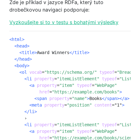
Zde je příklad v jazyce RDFa, který tuto
drobečkovou navigaci podporuje:
Vyzkoušejte si to v testu s bohatými výsledky
<html>
<head>
<title>
Award Winners
</title>
</head>
<body>
<ol
vocab
=
"https://schema.org/" 
typeof
=
"Breadcru
<li
property
=
"itemListElement"
typeof
=
"ListIte
<a
property
=
"item"
typeof
=
"WebPage"
href
=
"https://example.com/books"
>
<span
property
=
"name"
>
Books
</span></a>
<meta
property
=
"position"
content
=
"1"
>
</li>
      ›

<li
property
=
"itemListElement"
typeof
=
"ListIte
<a
property
=
"item"
typeof
=
"WebPage
"
href
=
"https://example.com/books/sciencef