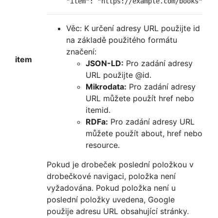
"item"
:
"https://example.com/books"
Věc: K určení adresy URL použijte id
na základě použitého formátu
značení:
item
JSON-LD:
Pro zadání adresy
URL použijte @id.
Mikrodata:
Pro zadání adresy
URL můžete použít href nebo
itemid.
RDFa:
Pro zadání adresy URL
můžete použít about, href nebo
resource.
Pokud je drobeček poslední položkou v
drobečkové navigaci, položka není
vyžadována. Pokud položka není u
poslední položky uvedena, Google
použije adresu URL obsahující stránky.