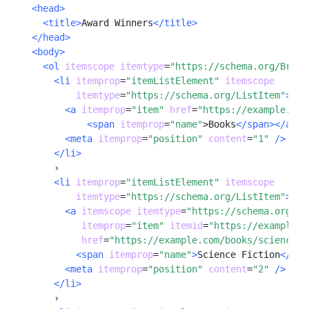
<head>
<title>
Award Winners
</title>
</head>
<body>
<ol
itemscope
itemtype
=
"https://schema.org/Bread
<li
itemprop
=
"itemListElement"
itemscope
itemtype
=
"https://schema.org/ListItem"
>
<a
itemprop
=
"item"
href
=
"https://example.com
<span
itemprop
=
"name"
>
Books
</span></a>
<meta
itemprop
=
"position"
content
=
"1"
 />
</li>
      ›

<li
itemprop
=
"itemListElement"
itemscope
itemtype
=
"https://schema.org/ListItem"
>
<a
itemscope itemtype
=
"https://schema.org/We
itemprop
=
"item"
itemid
=
"https://example.c
href
=
"https://example.com/books/sciencefi
<span
itemprop
=
"name"
>
Science Fiction
</spa
<meta
itemprop
=
"position"
content
=
"2"
/>
</li>
      ›
