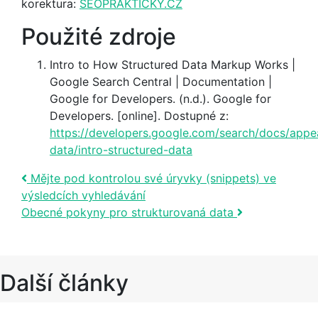
korektura:
SEOPRAKTICKY.CZ
Použité zdroje
Intro to How Structured Data Markup Works |
Google Search Central | Documentation |
Google for Developers. (n.d.). Google for
Developers. [online]. Dostupné z:
https://developers.google.com/search/docs/appe
data/intro-structured-data
Post navigation
Mějte pod kontrolou své úryvky (snippets) ve
výsledcích vyhledávání
Obecné pokyny pro strukturovaná data
Další články