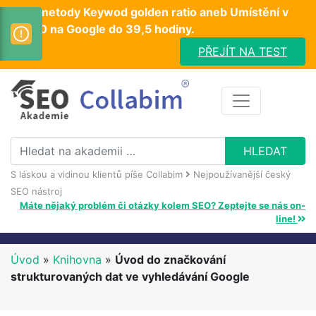
Test metody Keywod golden ratio aneb Umístění v
TOP10 na Google do 39,5 hodiny.
PŘEJÍT NA TEST
S láskou a vidinou klientů píše Collabim
Nejpoužívanější český
SEO nástroj
Máte nějaký problém či otázky kolem SEO? Zeptejte se nás on-
line!
Úvod
»
Knihovna
»
Úvod do značkování
strukturovaných dat ve vyhledávání Google