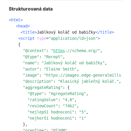
Strukturovaná data
<html>
   <head>
     <title>
Jablkový koláč od babičky
</title>
<script
type
=
"application/ld+json"
>
    {

"@context"
: 
"
https
://schema.org/"
,

 "@type"
: 
"Recept"
,

"name"
: 
"Jablkový koláč od babičky"
,

 "autor"
: 
"Elaine Smith"
,

"image"
: 
"https://images.edge-generalmills.com
"description"
: 
"Klasický jablečný koláč."
,

 "aggregateRating"
: {

 "@type"
: 
"AgregateRating"
,

"ratingValue"
: 
"4,8"
,

"reviewCount"
: 
"7462"
,

"nejlepší hodnocení"
: 
"5"
,

"nejhorší hodnocení"
: 
"1"
      },

"prepTime"
: 
"PT30M"
,
