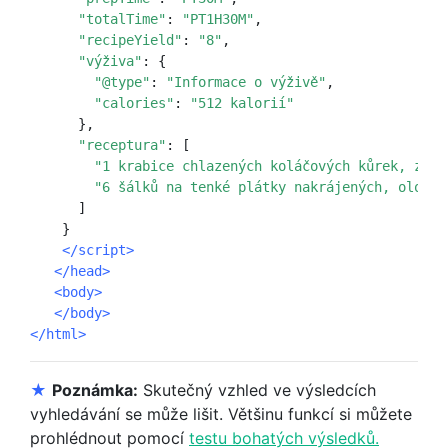
 "totalTime"
: 
"PT1H30M"
,

"recipeYield"
: 
"8"
,

"výživa"
: {

"@type"
: 
"Informace o výživě"
,

"calories"
: 
"512 kalorií"
      },

"receptura"
: [

 "1 krabice chlazených koláčových kůrek, změk
"6 šálků na tenké plátky nakrájených, oloupa
      ]

    }

</script>
   </head>
   <body>
   </body>
</html>
★
Poznámka:
Skutečný vzhled ve výsledcích
vyhledávání se může lišit. Většinu funkcí si můžete
prohlédnout pomocí
testu bohatých výsledků.