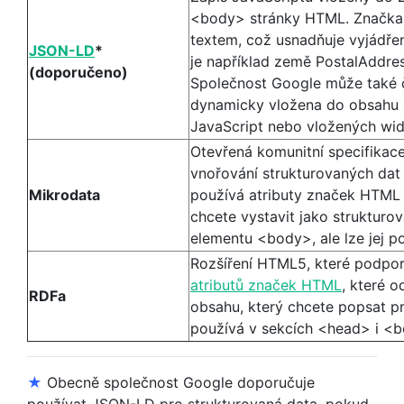
<body> stránky HTML. Značka n
textem, což usnadňuje vyjádře
JSON-LD
*
je například země PostalAddre
(doporučeno)
Společnost Google může také 
dynamicky vložena do obsahu 
JavaScript nebo vložených wid
Otevřená komunitní specifikac
vnořování strukturovaných dat
Mikrodata
používá atributy značek HTML 
chcete vystavit jako strukturo
elementu <body>, ale lze jej p
Rozšíření HTML5, které podpo
atributů značek HTML
, které o
RDFa
obsahu, který chcete popsat p
používá v sekcích <head> i <
★
Obecně společnost Google doporučuje