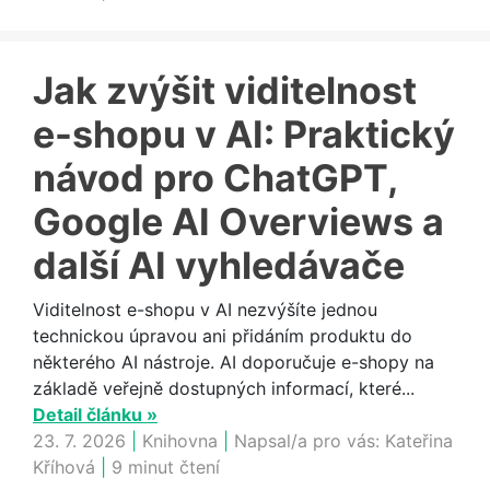
Jak zvýšit viditelnost
e-shopu v AI: Praktický
návod pro ChatGPT,
Google AI Overviews a
další AI vyhledávače
Viditelnost e-shopu v AI nezvýšíte jednou
technickou úpravou ani přidáním produktu do
některého AI nástroje. AI doporučuje e-shopy na
základě veřejně dostupných informací, které...
Detail článku »
23. 7. 2026
|
Knihovna
|
Napsal/a pro vás:
Kateřina
Kříhová
|
9 minut čtení