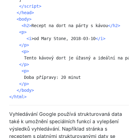
 </script>
   </head>
   <body>
     <h2>
Recept na dort na párty s kávou
</h2>
<p>
       <i
>od Mary Stone, 2018-03-10
</i>
 </p>
     <p>
      Tento kávový dort je úžasný a ideální na párty.
 </p>
     <p>
      Doba přípravy: 20 minut

</p>
   </body>
</html>
Vyhledávání Google používá strukturovaná data
také k umožnění speciálních funkcí a vylepšení
výsledků vyhledávání. Například stránka s
receptem s platnými strukturovanými daty se