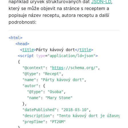
například úryvek strukturovaných dat
JSON-LD
,
který se může objevit na stránce s receptem a
popisuje název receptu, autora receptu a další
podrobnosti:
<html>
   <head>
     <
title
>
Párty kávový dort
</
title
>
<script
type
=
"application/ld+json"
>
    {

 "@context"
: 
"
https
://schema.org/"
,

"@type"
: 
"Recept"
,

"name"
: 
"Párty kávový dort"
,

"autor"
: {

"@type"
: 
"Osoba"
,

 "name"
: 
"Mary Stone"
      },

 "datePublished"
: 
"2018-03-10"
,

 "description"
: 
"Tento kávový dort je úžasný a 
 "prepTime"
: 
"PT20M"
    }
