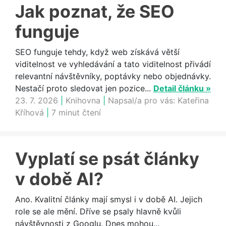
Jak poznat, že SEO
funguje
SEO funguje tehdy, když web získává větší
viditelnost ve vyhledávání a tato viditelnost přivádí
relevantní návštěvníky, poptávky nebo objednávky.
Nestačí proto sledovat jen pozice...
Detail článku »
23. 7. 2026
|
Knihovna
|
Napsal/a pro vás:
Kateřina
Kříhová
|
7 minut čtení
Vyplatí se psát články
v době AI?
Ano. Kvalitní články mají smysl i v době AI. Jejich
role se ale mění. Dříve se psaly hlavně kvůli
návštěvnosti z Googlu. Dnes mohou...