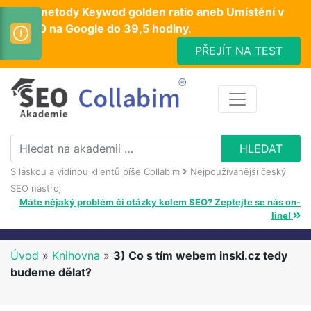
Test metody Keywod golden ratio aneb Umístění v
TOP10 na Google do 39,5 hodiny.
PŘEJÍT NA TEST
S láskou a vidinou klientů píše Collabim
Nejpoužívanější český
SEO nástroj
Máte nějaký problém či otázky kolem SEO? Zeptejte se nás on-
line!
Úvod
»
Knihovna
»
3) Co s tím webem inski.cz tedy
budeme dělat?