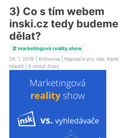
3) Co s tím webem
inski.cz tedy budeme
dělat?
marketingová reality show
26. 1. 2019
|
Knihovna
|
Napsal/a pro vás:
Karel
Hladiš
|
6 minut čtení