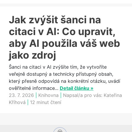
Jak zvýšit šanci na
citaci v AI: Co upravit,
aby AI použila váš web
jako zdroj
Šanci na citaci v AI zvýšíte tím, že vytvoříte
veřejně dostupný a technicky přístupný obsah,
který přesně odpovídá na konkrétní otázku, uvádí
ověřitelné informace...
Detail článku »
23. 7. 2026
|
Knihovna
|
Napsal/a pro vás:
Kateřina
Kříhová
|
12 minut čtení