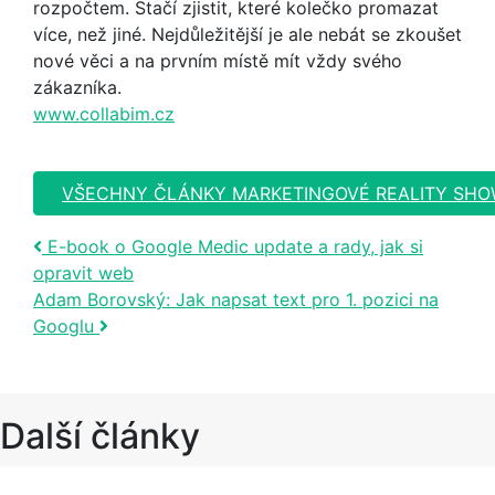
rozpočtem. Stačí zjistit, které kolečko promazat
více, než jiné. Nejdůležitější je ale nebát se zkoušet
nové věci a na prvním místě mít vždy svého
zákazníka.
www.collabim.cz
VŠECHNY ČLÁNKY MARKETINGOVÉ REALITY SH
Post navigation
E-book o Google Medic update a rady, jak si
opravit web
Adam Borovský: Jak napsat text pro 1. pozici na
Googlu
Další články