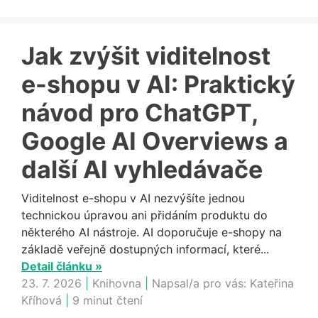
Jak zvýšit viditelnost
e-shopu v AI: Praktický
návod pro ChatGPT,
Google AI Overviews a
další AI vyhledávače
Viditelnost e-shopu v AI nezvýšíte jednou
technickou úpravou ani přidáním produktu do
některého AI nástroje. AI doporučuje e-shopy na
základě veřejně dostupných informací, které...
Detail článku »
23. 7. 2026
|
Knihovna
|
Napsal/a pro vás:
Kateřina
Kříhová
|
9 minut čtení