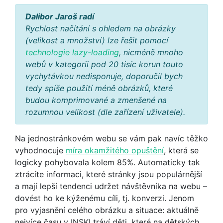
Dalibor Jaroš radí
Rychlost načítání s ohledem na obrázky
(velikost a množství) lze řešit pomocí
technologie lazy-loading
, nicméně mnoho
webů v kategorii pod 20 tisíc korun touto
vychytávkou nedisponuje, doporučil bych
tedy spíše použití méně obrázků, které
budou komprimované a zmenšené na
rozumnou velikost (dle zařízení uživatele).
Na jednostránkovém webu se vám pak navíc těžko
vyhodnocuje
míra okamžitého opuštění
, která se
logicky pohybovala kolem 85%. Automaticky tak
ztrácíte informaci, které stránky jsou populárnější
a mají lepší tendenci udržet návštěvníka na webu –
dovést ho ke kýženému cíli, tj. konverzi. Jenom
pro vyjasnění celého obrázku a situace: aktuálně
nejvíce času v INSKI tráví děti, které na dětských