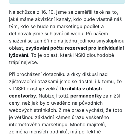
Na schůzce z 16. 10. jsme se zaměřili také na to,
jaké máme akviziční kanály, kdo bude vlastně náš
tým, kdo se bude na marketingu podílet a
definovali jsme si hlavní cíl webu. Při našem
snažení se zaměříme na jednu jedinou smysluplnou
oblast,
zvyšování počtu rezervací pro individuální
lyžování
. To je oblast, která INSKI dlouhodobě
trápí nejvíce.
Při procházení dotazníku a díky diskusi nad
zjišťovacími otázkami jsme se dostali i k tomu, že
v INSKI existuje veliká
flexibilita v oblasti
cenotvorby
. Nabízejí totiž
permanentky
za nižší
ceny, než jak bylo uváděno na původních
webových stránkách. Z mé praxe vychází, že toto
je většinou základní kámen úrazu veškerého
internetového marketingu. Mnoho majitelů,
zejména menších podniků, má perfektně