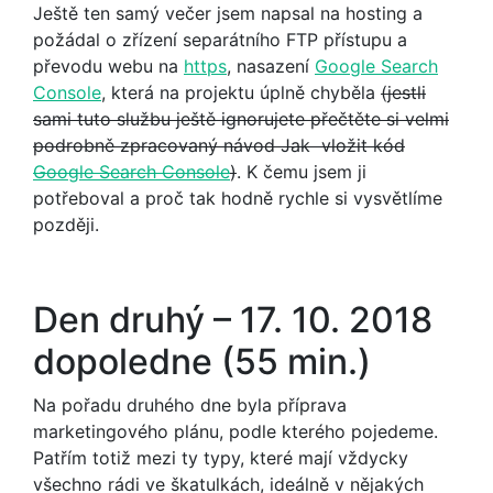
Ještě ten samý večer jsem napsal na hosting a
požádal o zřízení separátního FTP přístupu a
převodu webu na
https
, nasazení
Google Search
Console
, která na projektu úplně chyběla
(jestli
sami tuto službu ještě ignorujete přečtěte si velmi
podrobně zpracovaný návod
Jak vložit kód
Google Search Console
)
. K čemu jsem ji
potřeboval a proč tak hodně rychle si vysvětlíme
později.
Den druhý – 17. 10. 2018
dopoledne (55 min.)
Na pořadu druhého dne byla příprava
marketingového plánu, podle kterého pojedeme.
Patřím totiž mezi ty typy, které mají vždycky
všechno rádi ve škatulkách, ideálně v nějakých