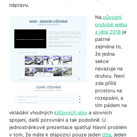
nápravu.
Na
původní
podobě webu
z léta 2018
je
patrné
zejména to,
že jedna
sekce
navazuje na
druhou. Není
zde příliš
prostoru na
rozepsání, a
tím pádem na
vkládání vhodných
klíčových slov
a slovních
spojení, další porovnání a tak podobně. U
jednostránkové prezentace spatřuji hlavní problém
v tom, že máte k dispozici pouze jeden
title
, jeden