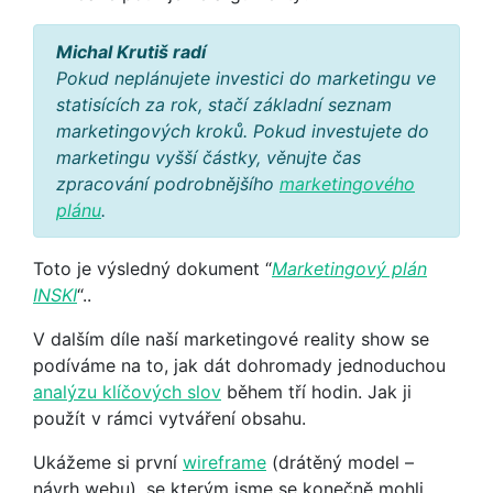
Michal Krutiš radí
Pokud neplánujete investici do marketingu ve
statisících za rok, stačí základní seznam
marketingových kroků. Pokud investujete do
marketingu vyšší částky, věnujte čas
zpracování podrobnějšího
marketingového
plánu
.
Toto je výsledný dokument “
Marketingový plán
INSKI
“..
V dalším díle naší marketingové reality show se
podíváme na to, jak dát dohromady jednoduchou
analýzu klíčových slov
během tří hodin. Jak ji
použít v rámci vytváření obsahu.
Ukážeme si první
wireframe
(drátěný model –
návrh webu), se kterým jsme se konečně mohli