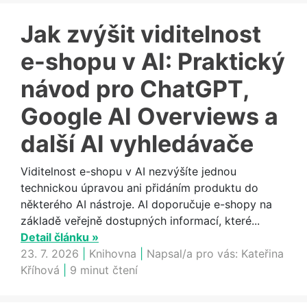
Jak zvýšit viditelnost
e-shopu v AI: Praktický
návod pro ChatGPT,
Google AI Overviews a
další AI vyhledávače
Viditelnost e-shopu v AI nezvýšíte jednou
technickou úpravou ani přidáním produktu do
některého AI nástroje. AI doporučuje e-shopy na
základě veřejně dostupných informací, které...
Detail článku »
23. 7. 2026
|
Knihovna
|
Napsal/a pro vás:
Kateřina
Kříhová
|
9 minut čtení