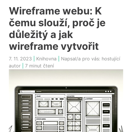
Wireframe webu: K
čemu slouží, proč je
důležitý a jak
wireframe vytvořit
7. 11. 2023
|
Knihovna
|
Napsal/a pro vás:
hostující
autor
|
7 minut čtení