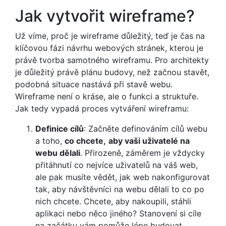
Jak vytvořit wireframe?
Už víme, proč je wireframe důležitý, teď je čas na
klíčovou fázi návrhu webových stránek, kterou je
právě tvorba samotného wireframu. Pro architekty
je důležitý právě plánu budovy, než začnou stavět,
podobná situace nastává při stavě webu.
Wireframe není o kráse, ale o funkci a struktuře.
Jak tedy vypadá proces vytváření wireframu:
Definice cílů
: Začněte definováním cílů webu
a toho,
co chcete,
aby vaši uživatelé na
webu dělali
. Přirozeně, záměrem je vždycky
přitáhnutí co nejvíce uživatelů na váš web,
ale pak musíte vědět, jak web nakonfigurovat
tak, aby návštěvníci na webu dělali to co po
nich chcete. Chcete, aby nakoupili, stáhli
aplikaci nebo něco jiného? Stanovení si cíle
na začátku vám pomůže lépe budovat