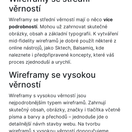
věrností
Wireframy se střední věrností mají o něco
více
podrobností
. Mohou už zahrnovat skutečné
obrázky, obsah a základní typografii. K vytváření
mid-fidelity wireframů je dobré použít některé z
online nástrojů, jako Sktech, Balsamiq, kde
naleznete i předpřipravené koncepty, které váš
proces zjednoduší a urychlí.
Wireframy se vysokou
věrností
Wireframy s vysokou věrností jsou
nejpodrobnějším typem wireframů. Zahrnují
skutečný obsah, obrázky, značky i tlačítka včetně
písma a barvy a přechodů – jednoduše jde o
detailnější návrh stavby webu.
Na tvorbu
wireframů s vysokou věrností doporučujeme