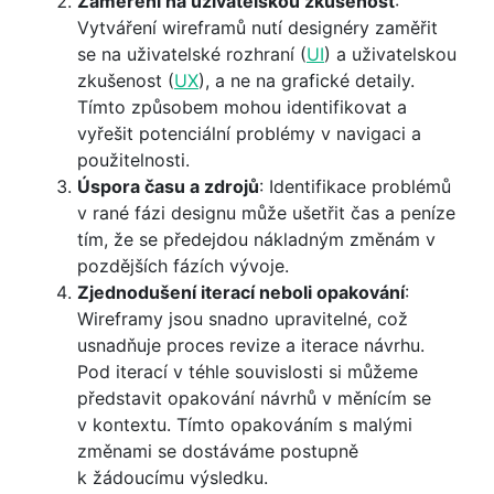
Zaměření na uživatelskou zkušenost
:
Vytváření wireframů nutí designéry zaměřit
se na uživatelské rozhraní (
UI
) a uživatelskou
zkušenost (
UX
), a ne na grafické detaily.
Tímto způsobem mohou identifikovat a
vyřešit potenciální problémy v navigaci a
použitelnosti.
Úspora času a zdrojů
: Identifikace problémů
v rané fázi designu může ušetřit čas a peníze
tím, že se předejdou nákladným změnám v
pozdějších fázích vývoje.
Zjednodušení iterací neboli opakování
:
Wireframy jsou snadno upravitelné, což
usnadňuje proces revize a iterace návrhu.
Pod iterací v téhle souvislosti si můžeme
představit opakování návrhů v měnícím se
v kontextu. Tímto opakováním s malými
změnami se dostáváme postupně
k žádoucímu výsledku.