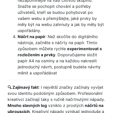
nezapomínejte na vaši cílovou skupinu.
Snažte se pochopit chování a potřeby
uživatelů, kteří se budou pohybovat po
vašem webu a přemýšlejte, jaké prvky by
měly být na webu zahrnuty a jak by měly být
uspořádány.
Náčrt na papír
: Než skočíte do digitálního
nástroje, začněte s náčrty na papír. Tímto
způsobem můžete rychle
experimentovat s
rozložením a prvky
. Doporučujeme složit
papír A4 na osminy a na každou nakreslit
jednoduchý návrh, postupně budete návrhy
měnit a uspořádávat
🔍 Zajímavý fakt
: I největší značky začínaly vyvíjet
svou identitu podobným způsobem. Profesionální
kreativci začínají taky s ručně načrtnutými nápady.
Mnoho slavných log
vzniklo z prostých
náčrtů na
ubrouscích
. Kreativní nápady vznikají jednoduše a