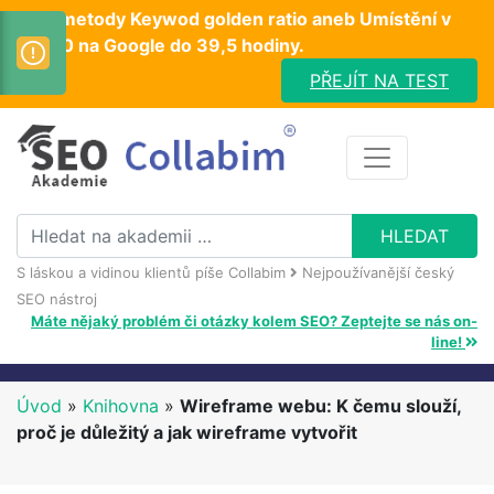
Test metody Keywod golden ratio aneb Umístění v
TOP10 na Google do 39,5 hodiny.
PŘEJÍT NA TEST
S láskou a vidinou klientů píše Collabim
Nejpoužívanější český
SEO nástroj
Máte nějaký problém či otázky kolem SEO? Zeptejte se nás on-
line!
Úvod
»
Knihovna
»
Wireframe webu: K čemu slouží,
proč je důležitý a jak wireframe vytvořit