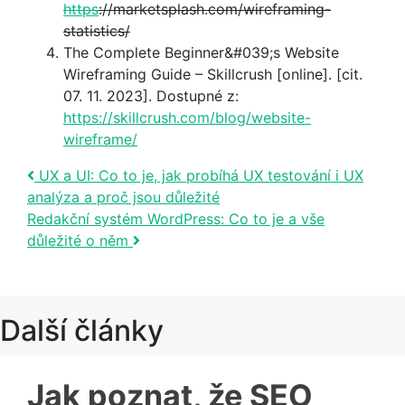
https
://marketsplash.com/wireframing-
statistics/
The Complete Beginner&#039;s Website
Wireframing Guide – Skillcrush [online]. [cit.
07. 11. 2023]. Dostupné z:
https://skillcrush.com/blog/website-
wireframe/
Post navigation
UX a UI: Co to je, jak probíhá UX testování i UX
analýza a proč jsou důležité
Redakční systém WordPress: Co to je a vše
důležité o něm
Další články
Jak poznat, že SEO