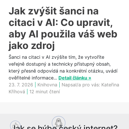
Jak zvýšit šanci na
citaci v AI: Co upravit,
aby AI použila váš web
jako zdroj
Šanci na citaci v AI zvýšíte tím, že vytvoříte
veřejně dostupný a technicky přístupný obsah,
který přesně odpovídá na konkrétní otázku, uvádí
ověřitelné informace...
Detail článku »
23. 7. 2026
|
Knihovna
|
Napsal/a pro vás:
Kateřina
Kříhová
|
12 minut čtení
Jak se hýbe český internet?