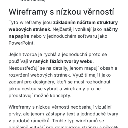
Wireframy s nízkou věrností
Tyto wireframy jsou
základním náčrtem struktury
webových stránek
. Nejčastěji vznikají jako
náčrty
na papíre
nebo v jednoduchém softwaru jako
PowerPoint.
Jejich tvorba je rychlá a jednoduchá proto se
používají
v raných fázích tvorby webu
.
Nesoustřeďují se na detaily, jenom mapují obsah a
rozvržení webových stránek. Využití mají i jako
zadání pro designéry, kteří se musí rozhodnout
jakou cestou se vybrat a wireframy pro ne
představují možné koncepty.
Wireframy s nízkou věrností neobsahují vizuální
prvky, ale jenom zástupný text a jednoduché tvary
v podobě rámečků. Tenhle typ wireframů se
obyčejně vytváří pro domovskou stránku a několik