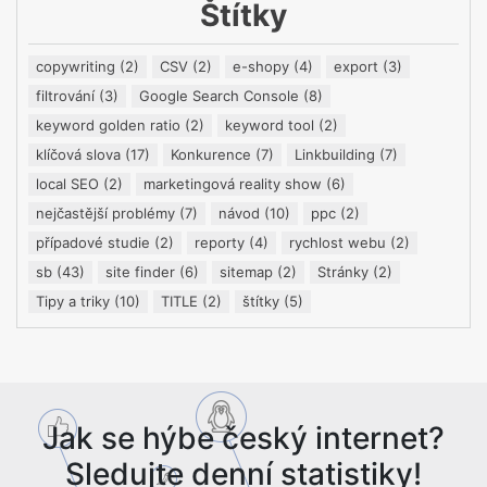
Štítky
copywriting
(2)
CSV
(2)
e-shopy
(4)
export
(3)
filtrování
(3)
Google Search Console
(8)
keyword golden ratio
(2)
keyword tool
(2)
klíčová slova
(17)
Konkurence
(7)
Linkbuilding
(7)
local SEO
(2)
marketingová reality show
(6)
nejčastější problémy
(7)
návod
(10)
ppc
(2)
případové studie
(2)
reporty
(4)
rychlost webu
(2)
sb
(43)
site finder
(6)
sitemap
(2)
Stránky
(2)
Tipy a triky
(10)
TITLE
(2)
štítky
(5)
Jak se hýbe český internet?
Sledujte denní statistiky!