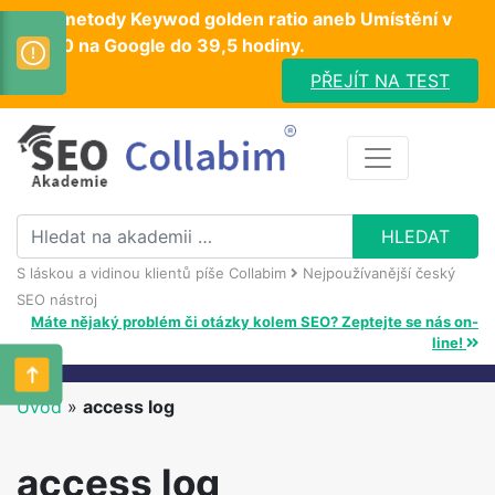
Test metody Keywod golden ratio aneb Umístění v
TOP10 na Google do 39,5 hodiny.
PŘEJÍT NA TEST
S láskou a vidinou klientů píše Collabim
Nejpoužívanější český
SEO nástroj
Máte nějaký problém či otázky kolem SEO? Zeptejte se nás on-
line!
Úvod
»
access log
access log