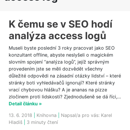
K čemu se v SEO hodí
analýza access logů
Museli byste poslední 3 roky pracovat jako SEO
konzultant offline, abyste neslyšeli o magickém
slovním spojení “analýza logů”, jejíž správným
provedením jste se měli dozvědět všechny
důležité odpovědi na zásadní otázky lidství – které
stránky boti vyhledávačů ignorují? Které stránky
vrací chybovou hlášku? A je ananas na pizze
zločinem proti lidskosti? Zjednodušeně se dá říci,…
Detail článku »
13. 6. 2018
|
Knihovna
|
Napsal/a pro vás:
Karel
Hladiš
|
3 minuty čtení