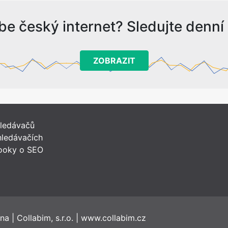
be český internet? Sledujte denní s
ZOBRAZIT
hledávačů
ledávačích
ooky o SEO
ena
|
Collabim, s.r.o.
|
www.collabim.cz