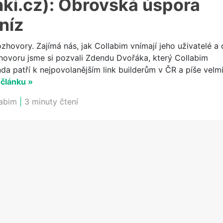
ki.cz): Obrovská úspora
níz
zhovory. Zajímá nás, jak Collabim vnímají jeho uživatelé a 
hovoru jsme si pozvali Zdendu Dvořáka, který Collabim
nda patří k nejpovolanějším link builderům v ČR a píše velm
 článku »
labim
|
3 minuty čtení