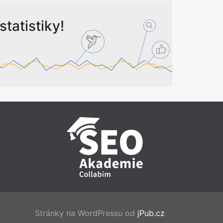
tatistiky!
Stránky na WordPressu od
jPub.cz