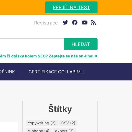
PŘEJÍT NA TEST
Registrace
twitter
facebook
youtube
rss
ém či otázky kolem SEO? Zeptejte se nás on-line!
RÉNINK
CERTIFIKACE COLLABIMU
Štítky
copywriting
(2)
CSV
(2)
e-shopy
(4)
export
(3)