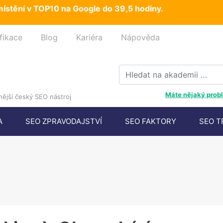
ístění v TOP10 na Google do 39,5 hodiny.
fikace
Blog
Kariéra
Nápověda
Máte nějaký probl
ější český SEO nástroj
A
SEO ZPRAVODAJSTVÍ
SEO FAKTORY
SEO T