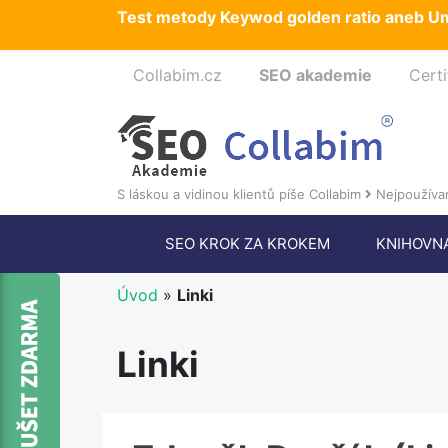
Test metody Keywod golden ratio aneb Um
Collabim.cz
SEO akademie
Certi
S láskou a vidinou klientů píše Collabim
Nejpoužívan
SEO KROK ZA KROKEM
KNIHOVN
Úvod
»
Linki
Linki