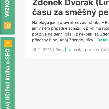
Zdeněk Dvořák (Lin
času za směšný pe
Na blogu jsme otevřeli novou rubriku – Ro
jim v něm případně schází. K prvnímu roz
používá na denní bázi již několik let. Zde
přínosný blog. Ahoj Zdendo, díky…
Detail
16. 2. 2015
|
Blog
|
Napsal/a pro vás:
Col
Nová tištěná kniha o SEO