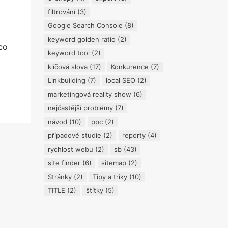
filtrování
(3)
Google Search Console
(8)
keyword golden ratio
(2)
co
keyword tool
(2)
klíčová slova
(17)
Konkurence
(7)
i
Linkbuilding
(7)
local SEO
(2)
marketingová reality show
(6)
nejčastější problémy
(7)
návod
(10)
ppc
(2)
případové studie
(2)
reporty
(4)
rychlost webu
(2)
sb
(43)
site finder
(6)
sitemap
(2)
Stránky
(2)
Tipy a triky
(10)
TITLE
(2)
štítky
(5)