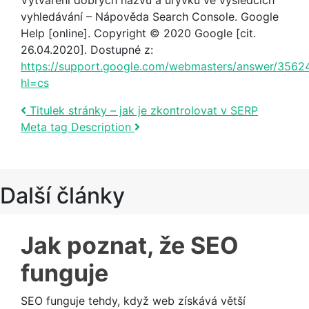
Vytváření dobrých názvů a úryvků ve výsledcích
vyhledávání – Nápověda Search Console. Google
Help [online]. Copyright © 2020 Google [cit.
26.04.2020]. Dostupné z:
https://support.google.com/webmasters/answer/3562
hl=cs
Post navigation
Titulek stránky – jak je zkontrolovat v SERP
Meta tag Description
Další články
Jak poznat, že SEO
funguje
SEO funguje tehdy, když web získává větší