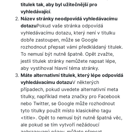
titulek tak, aby byl užitečnější pro
vyhledávající
.
Název stránky neodpovídá vyhledávacímu
dotazu
Pokud vaše stránka odpovídá
vyhledávacímu dotazu, který není v titulku
dobře zastoupen, může se Google
rozhodnout přepsat vámi předkládaný titulek.
To nemusí být nutně špatně. Opět zvažte,
jestli titulek stránky nemůžete napsat lépe,
aby vystihoval hlavní téma stránky.
Máte alternativní titulek, který lépe odpovídá
vyhledávacímu dotazu
V některých
případech, pokud uvedete alternativní meta
titulky, například meta značky pro Facebook
nebo Twitter, se Google může rozhodnout
tyto titulky použít místo klasického tagu
<title>. Opět to nemusí být nutně špatná věc,
ale pokud se tím vytvoří nežádoucí
zobrazovaný název, můžete přepsat