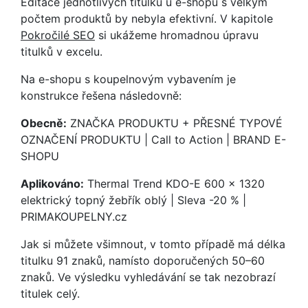
Editace jednotlivých titulků u e-shopu s velkým
počtem produktů by nebyla efektivní. V kapitole
Pokročilé SEO
si ukážeme hromadnou úpravu
titulků v excelu.
Na e-shopu s koupelnovým vybavením je
konstrukce řešena následovně:
Obecně:
ZNAČKA PRODUKTU + PŘESNÉ TYPOVÉ
OZNAČENÍ PRODUKTU | Call to Action | BRAND E-
SHOPU
Aplikováno:
Thermal Trend KDO-E 600 x 1320
elektrický topný žebřík oblý | Sleva -20 % |
PRIMAKOUPELNY.cz
Jak si můžete všimnout, v tomto případě má délka
titulku 91 znaků, namísto doporučených 50–60
znaků. Ve výsledku vyhledávání se tak nezobrazí
titulek celý.