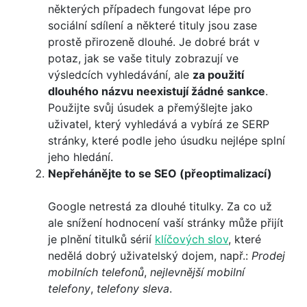
některých případech fungovat lépe pro
sociální sdílení a některé tituly jsou zase
prostě přirozeně dlouhé. Je dobré brát v
potaz, jak se vaše tituly zobrazují ve
výsledcích vyhledávání, ale
za použití
dlouhého názvu neexistují žádné sankce
.
Použijte svůj úsudek a přemýšlejte jako
uživatel, který vyhledává a vybírá ze SERP
stránky, které podle jeho úsudku nejlépe splní
jeho hledání.
Nepřehánějte to se SEO (přeoptimalizací)
Google netrestá za dlouhé titulky. Za co už
ale snížení hodnocení vaší stránky může přijít
je plnění titulků sérií
klíčových slov
, které
nedělá dobrý uživatelský dojem, např.:
Prodej
mobilních telefonů
,
nejlevnější mobilní
telefony
,
telefony sleva
.