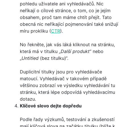
pohledu uživatele ani vyhledávačů. Nic
neříkají o cílové stránce, o tom, co je jejím
obsahem, proč tam máme chtít přejít. Tato
obecná nic neříkající pojmenování také snižují
míru prokliku (
CTR
).
No řekněte, jak vás láká kliknout na stránku,
která má v titulku „
Další produkt
“ nebo
„
Untitled
(bez titulku)“.
Duplicitní titulky jsou pro vyhledávače
matoucí. Vyhledávač v takovém případě
většinou zobrazí ve výsledku vyhledávání tu
stránku, která lépe odpovídá vyhledávacímu
dotazu.
Klíčové slovo dejte dopředu
Podle řady výzkumů, testování a zkušeností
mají klíčová slova na začátku titulku (blíže k