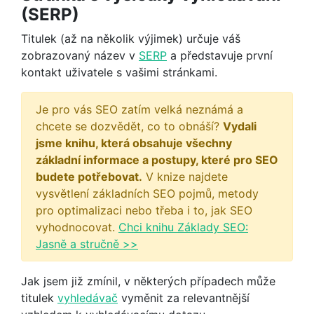
(SERP)
Titulek (až na několik výjimek) určuje váš
zobrazovaný název v
SERP
a představuje první
kontakt uživatele s vašimi stránkami.
Je pro vás SEO zatím velká neznámá a
chcete se dozvědět, co to obnáší?
Vydali
jsme knihu, která obsahuje všechny
základní informace a postupy, které pro SEO
budete potřebovat.
V knize najdete
vysvětlení základních SEO pojmů, metody
pro optimalizaci nebo třeba i to, jak SEO
vyhodnocovat.
Chci knihu Základy SEO:
Jasně a stručně >>
Jak jsem již zmínil, v některých případech může
titulek
vyhledávač
vyměnit za relevantnější