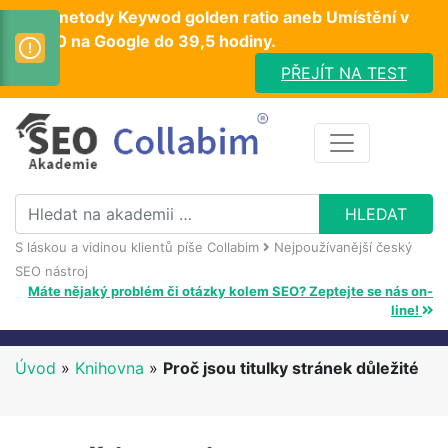
Test metody Keywod golden ratio aneb Umístění v
TOP10 na Google do 39,5 hodiny.
PŘEJÍT NA TEST
S láskou a vidinou klientů píše Collabim
Nejpoužívanější český
SEO nástroj
Máte nějaký problém či otázky kolem SEO? Zeptejte se nás on-
line!
Úvod
»
Knihovna
»
Proč jsou titulky stránek důležité