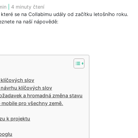
min
|
4 minuty čtení
které se na Collabimu udály od začítku letošního roku.
eznete na naší nápovědě:
 klíčových slov
 návrhu klíčových slov
požadavek a hromadná změna stavu
e mobile pro všechny země.
u k projektu
ooglu