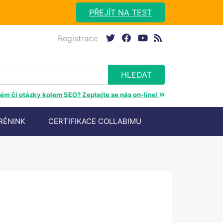
PŘEJÍT NA TEST
Registrace
twitter
facebook
youtube
rss
ém či otázky kolem SEO? Zeptejte se nás on-line!
RÉNINK
CERTIFIKACE COLLABIMU