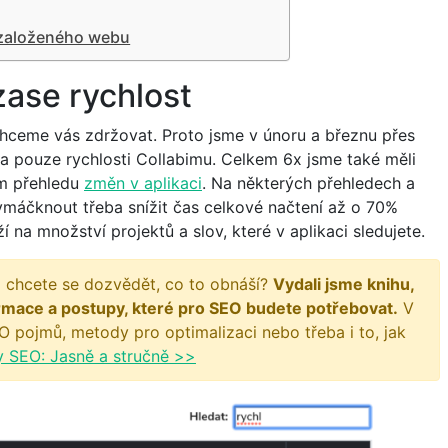
 založeného webu
zase rychlost
echceme vás zdržovat. Proto jsme v únoru a březnu přes
 a pouze rychlosti Collabimu. Celkem 6x jsme také měli
ém přehledu
změn v aplikaci
. Na některých přehledech a
ymáčknout třeba snížit čas celkové načtení až o 70%
na množství projektů a slov, které v aplikaci sledujete.
 chcete se dozvědět, co to obnáší?
Vydali jsme knihu,
rmace a postupy, které pro SEO budete potřebovat.
V
O pojmů, metody pro optimalizaci nebo třeba i to, jak
y SEO: Jasně a stručně >>