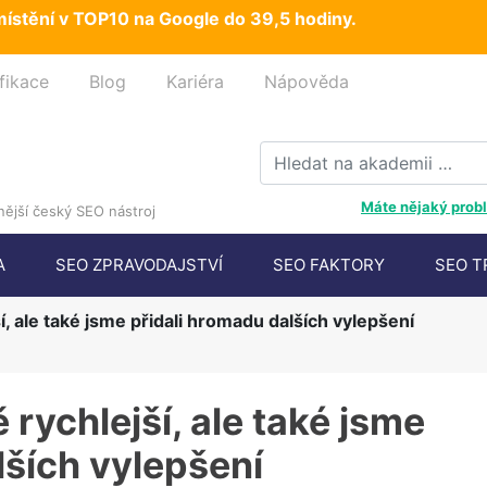
ístění v TOP10 na Google do 39,5 hodiny.
fikace
Blog
Kariéra
Nápověda
Máte nějaký probl
ější český SEO nástroj
A
SEO ZPRAVODAJSTVÍ
SEO FAKTORY
SEO T
í, ale také jsme přidali hromadu dalších vylepšení
 rychlejší, ale také jsme
lších vylepšení