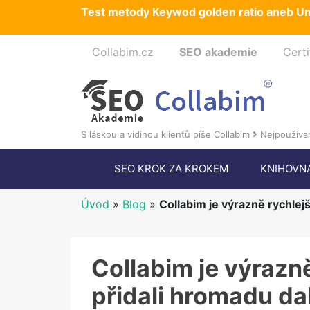
Test metody Keywod golden ratio aneb Um
Collabim.cz
SEO akademie
Certi
S láskou a vidinou klientů píše Collabim
Nejpoužívan
SEO KROK ZA KROKEM
KNIHOVN
Úvod
»
Blog
»
Collabim je výrazně rychlejš
Collabim je výrazně
přidali hromadu da