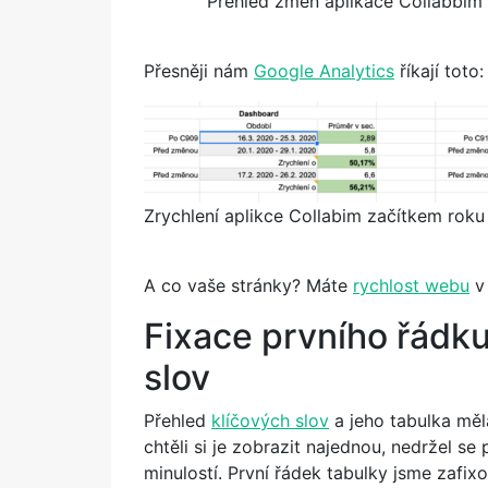
Přehled změn aplikace Collabbim 
Přesněji nám
Google Analytics
říkají toto:
Zrychlení aplikce Collabim začítkem rok
A co vaše stránky? Máte
rychlost webu
v 
Fixace prvního řádku
slov
Přehled
klíčových slov
a jeho tabulka měla
chtěli si je zobrazit najednou, nedržel se 
minulostí. První řádek tabulky jsme zafixo