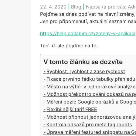
22. 4. 2020
|
Blog
|
Napsal/a pro vás:
Ad
Pojďme se dnes podívat na hlavní změny, 
Jen pro připomenutí, aktuální seznam nal
https://help.collabim.cz/zmeny-v-aplikaci
Teď už ale pojďme na to.
V tomto článku se dozvíte
Rychlost, rychlost a zase rychlost
Fixace prvního řádku tabulky přehledu
Město na výběr v jednorázové analýze
Možnost překontrolování odkazů na 
Měření pozic Google obrázků a Googl
Flexibilnější tarif FREE
Možnost připnout jednorázovou analýz
Kontrola odkazů pro meta tag robots
Úprava měření featured snippetu na G