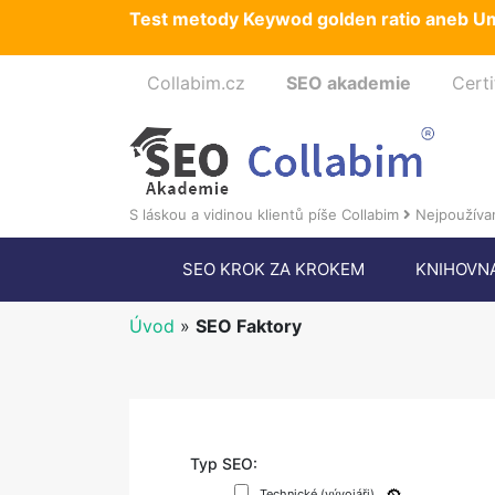
Test metody Keywod golden ratio aneb Um
Collabim.cz
SEO akademie
Certi
S láskou a vidinou klientů píše Collabim
Nejpoužívan
SEO KROK ZA KROKEM
KNIHOVN
Úvod
»
SEO Faktory
Typ SEO:
Technické (vývojáři)