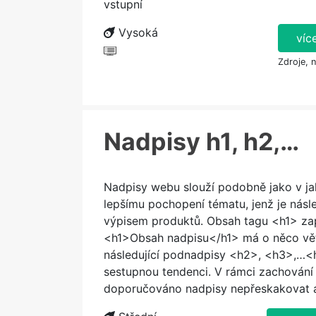
vstupní
Vysoká
víc
Zdroje, 
Nadpisy h1, h2,…
Nadpisy webu slouží podobně jako v j
lepšímu pochopení tématu, jenž je nás
výpisem produktů. Obsah tagu <h1> za
<h1>Obsah nadpisu</h1> má o něco vět
následující podnadpisy <h2>, <h3>,…<h
sestupnou tendenci. V rámci zachování 
doporučováno nadpisy nepřeskakovat 