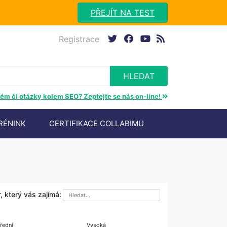
PŘEJÍT NA TEST
Registrace
twitter
facebook
youtube
rss
ém či otázky kolem SEO? Zeptejte se nás on-line!
RÉNINK
CERTIFIKACE COLLABIMU
, který vás zajímá: