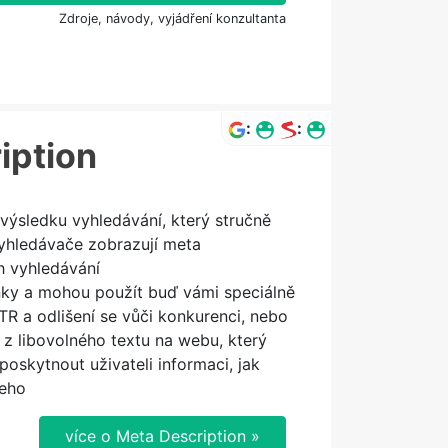
Zdroje, návody, vyjádření konzultanta
:
:
iption
 výsledku vyhledávání, který stručně
Vyhledávače zobrazují meta
h vyhledávání
nky a mohou použít buď vámi speciálně
R a odlišení se vůči konkurenci, nebo
í z libovolného textu na webu, který
poskytnout uživateli informaci, jak
jeho
více o Meta Description »