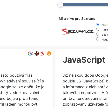
Míra vlivu pro Seznam:
Nezo
Pozi
Bez v
Nega
:
:
JavaScript
asto používá frázi
Již nějakou dobu Google 
yhledávání související s
použití JS (JavaScript)
ogle se lze dočít, že je
a informace z nich sprá
terý vede k ovlivnění
takového nepotvrdil. V č
no bojuje proti tomu,
při tzv. renderování str
 Příkladem mohou být
zobrazovaný uživateli/ro