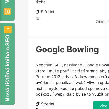
třeba
Střední
Zdroje, 
Nová tištěná kniha o SEO
Google Bowling
Negativní SEO, nazývané „Google Bowlin
kterou může používat třetí strana, aby 
Po roce 2012, kdy si řada webmasterů
uvědomila penalizaci webů vlivem updat
nich s myšlenkou, že pokud spamové od
poškozují weby, dalo by se to využít pr
Střední
více