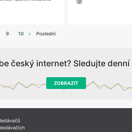
9
10
>
Poslední
be český internet? Sledujte denní s
ZOBRAZIT
hledávačů
ledávačích