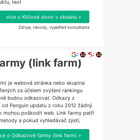
ktu, text
více o Klíčové slovo v obsahu »
Zdroje, návody, vyjádření konzultanta
:
:
army (link farm)
rm) je webová stránka nebo skupina
řených za účelem zvýšení rankingu
na ně budou odkazovat. Odkazy z
 od Penguin updatu z roku 2012 žádný
k mohou poškodit web. Link farmy patří
metody a pokud vyhledávač zjistí,
íce o Odkazové farmy (link farm) »