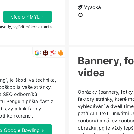
Vysoká
více o YMYL »
návody, vyjádření konzultanta
:
:
Bannery, fo
videa
g“, je škodlivá technika,
poškodila vaše stránky.
Obrázky (bannery, fotky, 
 a SEO odborníků
faktory stránky, které m
u Penguin přišla část z
vyhledávání a dwell time.
kazy a link farmy
patří ALT text, unikátní 
oti konkurenci.
souboru) a název soubor
obrazku.jpg je vždy lepš
 o Google Bowling »