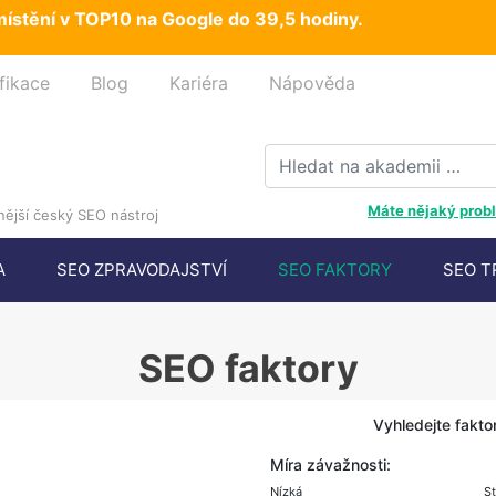
ístění v TOP10 na Google do 39,5 hodiny.
fikace
Blog
Kariéra
Nápověda
Máte nějaký probl
ější český SEO nástroj
A
SEO ZPRAVODAJSTVÍ
SEO FAKTORY
SEO T
SEO faktory
Vyhledejte faktor
Míra závažnosti: