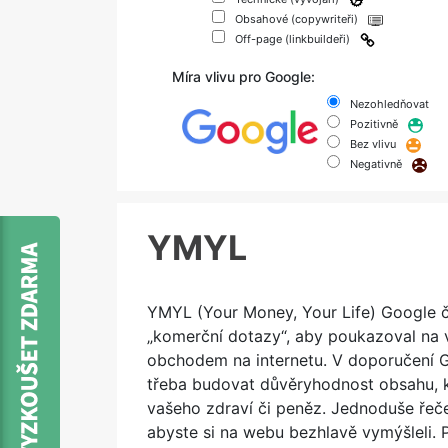
Obsahové (copywriteři)
Off-page (linkbuildeři)
Míra vlivu pro Google:
Nezohledňovat
Pozitivně
Bez vlivu
Negativně
YMYL
YMYL (Your Money, Your Life) Google č
„komerční dotazy“, aby poukazoval na v
obchodem na internetu. V doporučení Go
třeba budovat důvěryhodnost obsahu, k
vašeho zdraví či peněz. Jednoduše řeče
abyste si na webu bezhlavě vymýšleli.