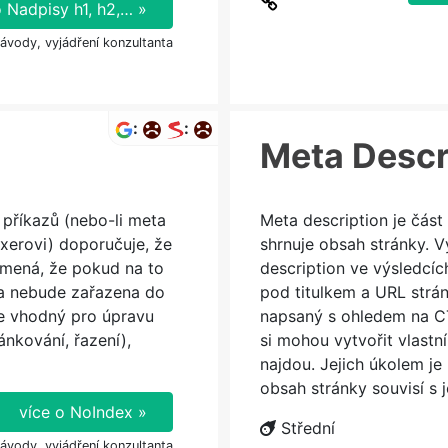
o Nadpisy h1, h2,… »
návody, vyjádření konzultanta
:
:
Meta Descr
 příkazů (nebo-li meta
Meta description je část
xerovi) doporučuje, že
shrnuje obsah stránky. 
amená, že pokud na to
description ve výsledcíc
ka nebude zařazena do
pod titulkem a URL strá
je vhodný pro úpravu
napsaný s ohledem na CT
ánkování, řazení),
si mohou vytvořit vlastn
najdou. Jejich úkolem je 
obsah stránky souvisí s 
více o NoIndex »
Střední
návody, vyjádření konzultanta