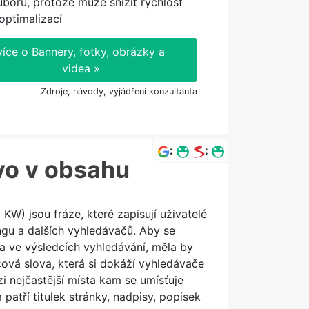
borů, protože může snížit rychlost
ptimalizací
více o Bannery, fotky, obrázky a
videa »
Zdroje, návody, vyjádření konzultanta
:
:
vo v obsahu
KW) jsou fráze, které zapisují uživatelé
gu a dalších vyhledávačů. Aby se
a ve výsledcích vyhledávání, měla by
čová slova, která si dokáží vyhledávače
 nejčastější místa kam se umísťuje
patří titulek stránky, nadpisy, popisek