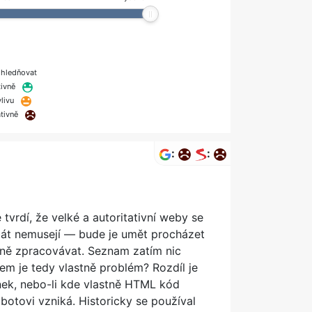
hledňovat
tivně
livu
tivně
:
:
tvrdí, že velké a autoritativní weby se
 bát nemusejí — bude je umět procházet
vně zpracovávat. Seznam zatím nic
em je tedy vlastně problém? Rozdíl je
ánek, nebo-li kde vlastně HTML kód
botovi vzniká. Historicky se používal