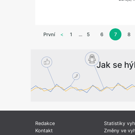
První
<
1
...
5
6
7
8
Jak se hý
Redakce
Statistiky vy
Kontakt
Změny ve vyh