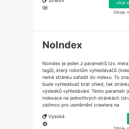
Střední
více 
Zdroje, 
NoIndex
Noindex je jeden z parametrů tzv. meta
tagů), který robotům vyhledávačů (inde
nemá stránku zařadit do indexu. To zn
bude vyhledávač brát ohled, tak strán
výsledků vyhledávání. Tento parametr 
indexace na jednotlivých stránkách (str
zatímco pro usměrnění crawlera na
Vysoká
Zdroje, 