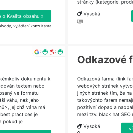
stránky (kategorie, produ
Vysoká
e o Kvalita obsahu »
návody, vyjádření konzultanta
:
:
Odkazové f
akémkoliv dokumentu k
Odkazová farma (link fa
ledován textem nebo
webových stránek vytvo
psaný ve formátu
jiných stránek tím, že 
ší váhu, než jeho
takovýchto farem nemají
6>, jejichž váha má
pozitivní dopad a naopa
best practices je
mezi tzv. black hat SEO 
a pokud je
Vysoká
v