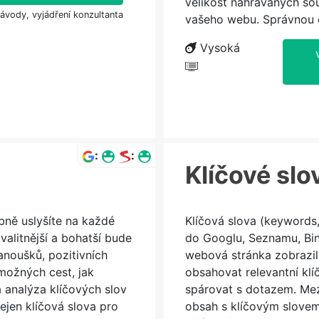
velikost nahrávaných sou
návody, vyjádření konzultanta
vašeho webu. Správnou o
Vysoká
:
:
Klíčové slo
bně uslyšíte na každé
Klíčová slova (keywords, 
alitnější a bohatší bude
do Googlu, Seznamu, Bin
fanoušků, pozitivních
webová stránka zobrazil
možných cest, jak
obsahovat relevantní klí
 analýza klíčových slov
spárovat s dotazem. Mezi
nejen klíčová slova pro
obsah s klíčovým slovem 