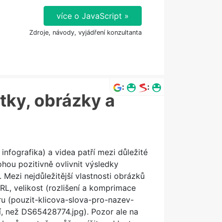
více o JavaScript »
Zdroje, návody, vyjádření konzultanta
:
:
tky, obrázky a
infografika) a videa patří mezi důležité
ohou pozitivně ovlivnit výsledky
 Mezi nejdůležitější vlastnosti obrázků
URL, velikost (rozlišení a komprimace
u (pouzit-klicova-slova-pro-nazev-
í, než DS65428774.jpg). Pozor ale na