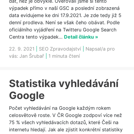
dat, než je obvyklé. Ověřovali jsme si tento
výpadek přímo v naší GSC a poslední zobrazená
data evidujeme ke dni 17.9.2021. Je zde tedy již 5
denní prodleva. Není se však čeho obávat. Podle
oficiálního vyjádření na Twitteru Google Search
Centra tento výpadek…
Detail článku »
22. 9. 2021
|
SEO Zpravodajství
|
Napsal/a pro
vás:
Jan Šrubař
|
1 minuta čtení
Statistika vyhledávání
Google
Počet vyhledávání na Google každým rokem
celosvětově roste. V ČR Google zodpoví více než
75 % všech vyhledávacích dotazů, které Češi na
internetu hledají. Jak ale zjistit konkrétní statistiky