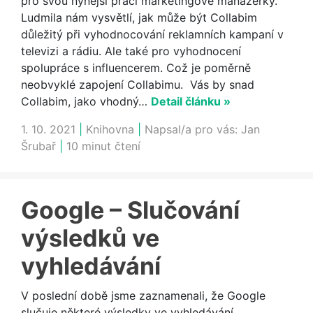
pro svou nynější práci marketingové manažerky.
Ludmila nám vysvětlí, jak může být Collabim
důležitý při vyhodnocování reklamních kampaní v
televizi a rádiu. Ale také pro vyhodnocení
spolupráce s influencerem. Což je poměrně
neobvyklé zapojení Collabimu. Vás by snad
Collabim, jako vhodný…
Detail článku »
1. 10. 2021
|
Knihovna
|
Napsal/a pro vás:
Jan
Šrubař
|
10 minut čtení
Google – Slučování
výsledků ve
vyhledávání
V poslední době jsme zaznamenali, že Google
slučuje některé výsledky ve vyhledávání.