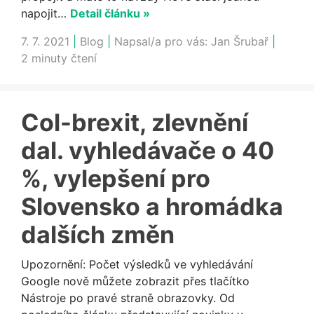
napojit…
Detail článku »
7. 7. 2021
|
Blog
|
Napsal/a pro vás:
Jan Šrubař
|
2 minuty čtení
Col-brexit, zlevnění
dal. vyhledávače o 40
%, vylepšení pro
Slovensko a hromádka
dalších změn
Upozornění: Počet výsledků ve vyhledávání
Google nově můžete zobrazit přes tlačítko
Nástroje po pravé straně obrazovky. Od