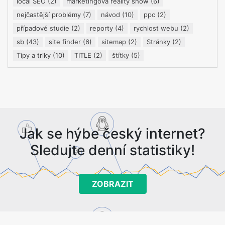
local SEO
(2)
marketingová reality show
(6)
nejčastější problémy
(7)
návod
(10)
ppc
(2)
případové studie
(2)
reporty
(4)
rychlost webu
(2)
sb
(43)
site finder
(6)
sitemap
(2)
Stránky
(2)
Tipy a triky
(10)
TITLE
(2)
štítky
(5)
Jak se hýbe český internet?
Sledujte denní statistiky!
ZOBRAZIT