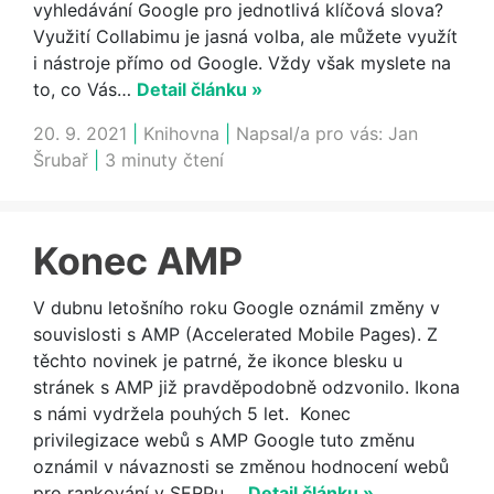
vyhledávání Google pro jednotlivá klíčová slova?
Využití Collabimu je jasná volba, ale můžete využít
i nástroje přímo od Google. Vždy však myslete na
to, co Vás…
Detail článku »
20. 9. 2021
|
Knihovna
|
Napsal/a pro vás:
Jan
Šrubař
|
3 minuty čtení
Konec AMP
V dubnu letošního roku Google oznámil změny v
souvislosti s AMP (Accelerated Mobile Pages). Z
těchto novinek je patrné, že ikonce blesku u
stránek s AMP již pravděpodobně odzvonilo. Ikona
s námi vydržela pouhých 5 let. Konec
privilegizace webů s AMP Google tuto změnu
oznámil v návaznosti se změnou hodnocení webů
pro rankování v SERPu,…
Detail článku »