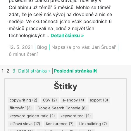
posledního článku představující novinky v
Collabimu už téměř 5 měsíců. Mohlo se téměř
zdát, že je celý náš vývoj na dovolené a nic se
neděje. Ve skutečnosti jsme však posledních 6
měsíců pracovali na jedné z největších
technologických…
Detail článku »
12. 5. 2021
|
Blog
|
Napsal/a pro vás:
Jan Šrubař
|
6 minut čtení
Next page
4
1
2
3
Další stránka »
Poslední stránka
Štítky
copywriting
(2)
CSV
(2)
e-shopy
(4)
export
(3)
filtrování
(3)
Google Search Console
(8)
keyword golden ratio
(2)
keyword tool
(2)
klíčová slova
(17)
Konkurence
(7)
Linkbuilding
(7)