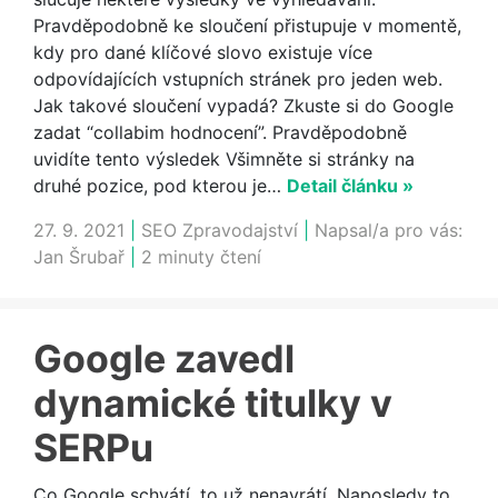
Pravděpodobně ke sloučení přistupuje v momentě,
kdy pro dané klíčové slovo existuje více
odpovídajících vstupních stránek pro jeden web.
Jak takové sloučení vypadá? Zkuste si do Google
zadat “collabim hodnocení”. Pravděpodobně
uvidíte tento výsledek Všimněte si stránky na
druhé pozice, pod kterou je…
Detail článku »
27. 9. 2021
|
SEO Zpravodajství
|
Napsal/a pro vás:
Jan Šrubař
|
2 minuty čtení
Google zavedl
dynamické titulky v
SERPu
Co Google schvátí, to už nenavrátí. Naposledy to