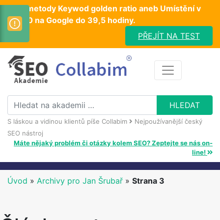
Test metody Keywod golden ratio aneb Umístění v
TOP10 na Google do 39,5 hodiny.
PŘEJÍT NA TEST
S láskou a vidinou klientů píše Collabim
Nejpoužívanější český
SEO nástroj
Máte nějaký problém či otázky kolem SEO? Zeptejte se nás on-
line!
Úvod
»
Archivy pro Jan Šrubař
»
Strana 3