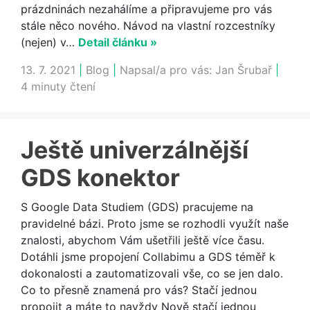
prázdninách nezahálíme a připravujeme pro vás
stále něco nového. Návod na vlastní rozcestníky
(nejen) v…
Detail článku »
13. 7. 2021
|
Blog
|
Napsal/a pro vás:
Jan Šrubař
|
4 minuty čtení
Ještě univerzálnější
GDS konektor
S Google Data Studiem (GDS) pracujeme na
pravidelné bázi. Proto jsme se rozhodli využít naše
znalosti, abychom Vám ušetřili ještě více času.
Dotáhli jsme propojení Collabimu a GDS téměř k
dokonalosti a zautomatizovali vše, co se jen dalo.
Co to přesně znamená pro vás? Stačí jednou
propojit a máte to navždy Nově stačí jednou