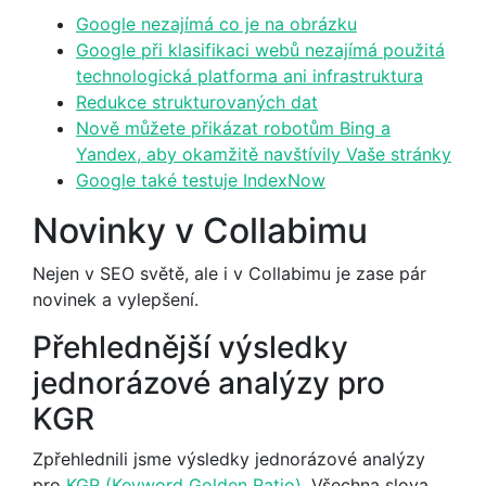
Google nezajímá co je na obrázku
Google při klasifikaci webů nezajímá použitá
technologická platforma ani infrastruktura
Redukce strukturovaných dat
Nově můžete přikázat robotům Bing a
Yandex, aby okamžitě navštívily Vaše stránky
Google také testuje IndexNow
Novinky v Collabimu
Nejen v SEO světě, ale i v Collabimu je zase pár
novinek a vylepšení.
Přehlednější výsledky
jednorázové analýzy pro
KGR
Zpřehlednili jsme výsledky jednorázové analýzy
pro
KGR (Keyword Golden Ratio)
. Všechna slova,