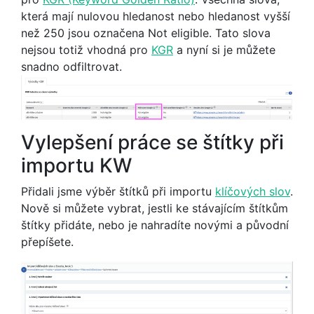
která mají nulovou hledanost nebo hledanost vyšší
než 250 jsou označena Not eligible. Tato slova
nejsou totiž vhodná pro
KGR
a nyní si je můžete
snadno odfiltrovat.
Vylepšení práce se štítky při
importu KW
Přidali jsme výběr štítků při importu
klíčových slov
.
Nově si můžete vybrat, jestli ke stávajícím štítkům
štítky přidáte, nebo je nahradíte novými a původní
přepíšete.