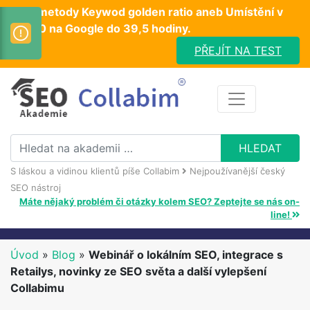
Test metody Keywod golden ratio aneb Umístění v
TOP10 na Google do 39,5 hodiny.
PŘEJÍT NA TEST
S láskou a vidinou klientů píše Collabim
Nejpoužívanější český
SEO nástroj
Máte nějaký problém či otázky kolem SEO? Zeptejte se nás on-
line!
Úvod
»
Blog
»
Webinář o lokálním SEO, integrace s
Retailys, novinky ze SEO světa a další vylepšení
Collabimu