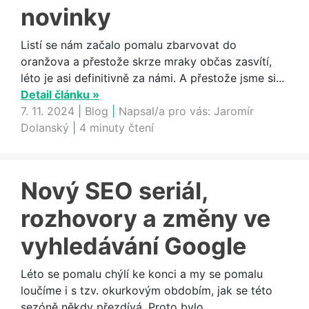
novinky
Listí se nám začalo pomalu zbarvovat do
oranžova a přestože skrze mraky občas zasvítí,
léto je asi definitivně za námi. A přestože jsme si...
Detail článku »
7. 11. 2024
|
Blog
|
Napsal/a pro vás:
Jaromír
Dolanský
|
4 minuty čtení
Nový SEO seriál,
rozhovory a změny ve
vyhledávání Google
Léto se pomalu chýlí ke konci a my se pomalu
loučíme i s tzv. okurkovým obdobím, jak se této
sezóně někdy přezdívá. Proto bylo...