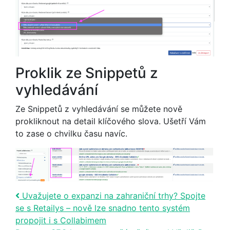
Proklik ze Snippetů z
vyhledávání
Ze Snippetů z vyhledávání se můžete nově
prokliknout na detail klíčového slova. Ušetří Vám
to zase o chvilku času navíc.
Post navigation
Uvažujete o expanzi na zahraniční trhy? Spojte
se s Retailys – nově lze snadno tento systém
propojit i s Collabimem