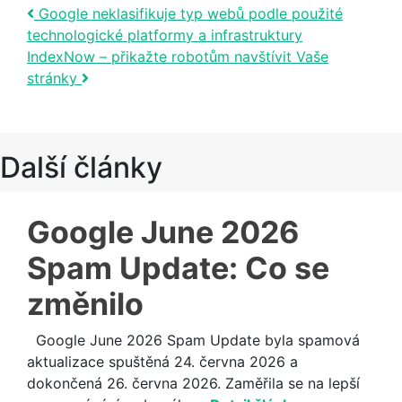
Post navigation
Google neklasifikuje typ webů podle použité
technologické platformy a infrastruktury
IndexNow – přikažte robotům navštívit Vaše
stránky
Další články
Google June 2026
Spam Update: Co se
změnilo
Google June 2026 Spam Update byla spamová
aktualizace spuštěná 24. června 2026 a
dokončená 26. června 2026. Zaměřila se na lepší