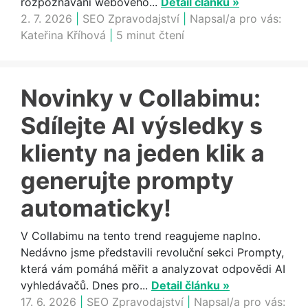
rozpoznávání webového...
Detail článku »
2. 7. 2026
|
SEO Zpravodajství
|
Napsal/a pro vás:
Kateřina Kříhová
|
5 minut čtení
Novinky v Collabimu:
Sdílejte AI výsledky s
klienty na jeden klik a
generujte prompty
automaticky!
V Collabimu na tento trend reagujeme naplno.
Nedávno jsme představili revoluční sekci Prompty,
která vám pomáhá měřit a analyzovat odpovědi AI
vyhledávačů. Dnes pro...
Detail článku »
17. 6. 2026
|
SEO Zpravodajství
|
Napsal/a pro vás: