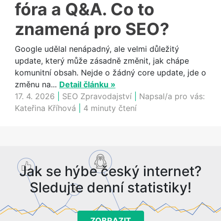
fóra a Q&A. Co to
znamená pro SEO?
Google udělal nenápadný, ale velmi důležitý
update, který může zásadně změnit, jak chápe
komunitní obsah. Nejde o žádný core update, jde o
změnu na...
Detail článku »
17. 4. 2026
|
SEO Zpravodajství
|
Napsal/a pro vás:
Kateřina Kříhová
|
4 minuty čtení
Jak se hýbe český internet?
Sledujte denní statistiky!
ZOBRAZIT