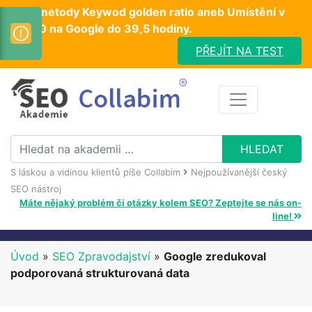
Test metody Keywod golden ratio aneb Umístění v
TOP10 na Google do 39,5 hodiny.
PŘEJÍT NA TEST
S láskou a vidinou klientů píše Collabim
Nejpoužívanější český
SEO nástroj
Máte nějaký problém či otázky kolem SEO? Zeptejte se nás on-
line!
Úvod
»
SEO Zpravodajství
»
Google zredukoval
podporovaná strukturovaná data