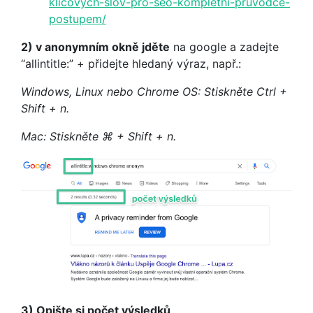
klicovych-slov-pro-seo-kompletni-pruvodce-
postupem/
2) v anonymním okně jděte
na google a zadejte
“allintitle:” + přidejte hledaný výraz, např.:
Windows, Linux nebo Chrome OS: Stiskněte Ctrl +
Shift + n.
Mac: Stiskněte ⌘ + Shift + n.
3) Opište si počet výsledků