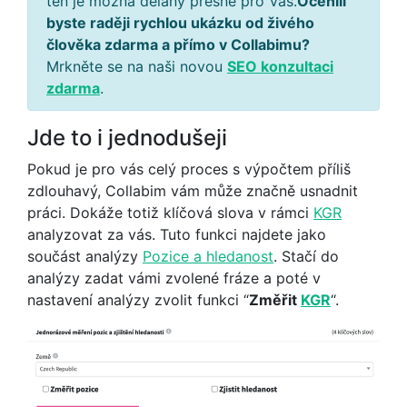
ten je možná dělaný přesně pro Vás.
Ocenili
byste raději rychlou ukázku od živého
člověka zdarma a přímo v Collabimu?
Mrkněte se na naši novou
SEO konzultaci
zdarma
.
Jde to i jednodušeji
Pokud je pro vás celý proces s výpočtem příliš
zdlouhavý, Collabim vám může značně usnadnit
práci. Dokáže totiž klíčová slova v rámci
KGR
analyzovat za vás. Tuto funkci najdete jako
součást analýzy
Pozice a hledanost
. Stačí do
analýzy zadat vámi zvolené fráze a poté v
nastavení analýzy zvolit funkci “
Změřit
KGR
“.