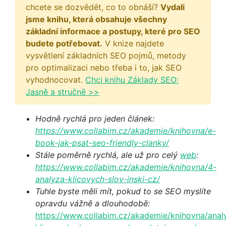
chcete se dozvědět, co to obnáší?
Vydali
jsme knihu, která obsahuje všechny
základní informace a postupy, které pro SEO
budete potřebovat.
V knize najdete
vysvětlení základních SEO pojmů, metody
pro optimalizaci nebo třeba i to, jak SEO
vyhodnocovat.
Chci knihu Základy SEO:
Jasně a stručně >>
Hodně rychlá pro jeden článek:
https://www.collabim.cz/akademie/knihovna/e-
book-jak-psat-seo-friendly-clanky/
Stále poměrně rychlá, ale už pro celý
web
:
https://www.collabim.cz/akademie/knihovna/4-
analyza-klicovych-slov-inski-cz/
Tuhle byste měli mít, pokud to se SEO myslíte
opravdu vážně a dlouhodobě:
https://www.collabim.cz/akademie/knihovna/anal