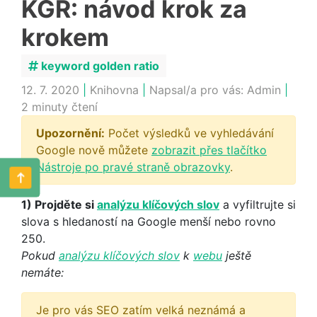
KGR: návod krok za
krokem
keyword golden ratio
12. 7. 2020
|
Knihovna
|
Napsal/a pro vás:
Admin
|
2 minuty čtení
Upozornění:
Počet výsledků ve vyhledávání
Google nově můžete
zobrazit přes tlačítko
Nástroje po pravé straně obrazovky
.
1) Projděte si
analýzu klíčových slov
a vyfiltrujte si
slova s hledaností na Google menší nebo rovno
250.
Pokud
analýzu klíčových slov
k
webu
ještě
nemáte:
Je pro vás SEO zatím velká neznámá a