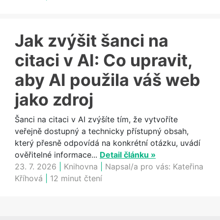
Jak zvýšit šanci na
citaci v AI: Co upravit,
aby AI použila váš web
jako zdroj
Šanci na citaci v AI zvýšíte tím, že vytvoříte
veřejně dostupný a technicky přístupný obsah,
který přesně odpovídá na konkrétní otázku, uvádí
ověřitelné informace...
Detail článku »
23. 7. 2026
|
Knihovna
|
Napsal/a pro vás:
Kateřina
Kříhová
|
12 minut čtení