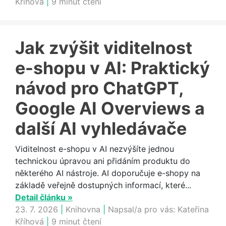
Kříhová
|
9 minut čtení
Jak zvýšit viditelnost
e-shopu v AI: Praktický
návod pro ChatGPT,
Google AI Overviews a
další AI vyhledávače
Viditelnost e-shopu v AI nezvýšíte jednou
technickou úpravou ani přidáním produktu do
některého AI nástroje. AI doporučuje e-shopy na
základě veřejně dostupných informací, které...
Detail článku »
23. 7. 2026
|
Knihovna
|
Napsal/a pro vás:
Kateřina
Kříhová
|
9 minut čtení