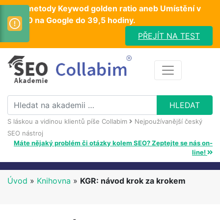
Test metody Keywod golden ratio aneb Umístění v
TOP10 na Google do 39,5 hodiny.
PŘEJÍT NA TEST
S láskou a vidinou klientů píše Collabim
Nejpoužívanější český
SEO nástroj
Máte nějaký problém či otázky kolem SEO? Zeptejte se nás on-
line!
Úvod
»
Knihovna
»
KGR: návod krok za krokem