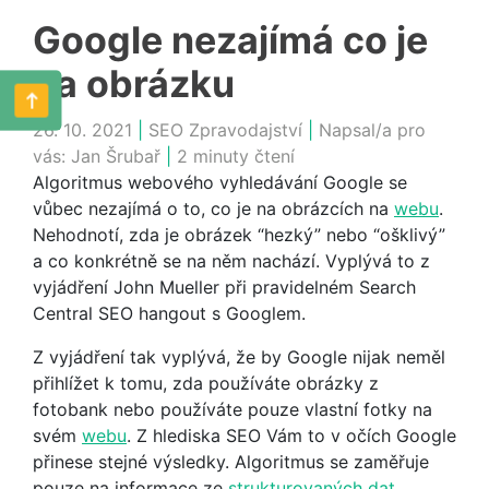
Google nezajímá co je
na obrázku
26. 10. 2021
|
SEO Zpravodajství
|
Napsal/a pro
vás:
Jan Šrubař
|
2 minuty čtení
Algoritmus webového vyhledávání Google se
vůbec nezajímá o to, co je na obrázcích na
webu
.
Nehodnotí, zda je obrázek “hezký” nebo “ošklivý”
a co konkrétně se na něm nachází. Vyplývá to z
vyjádření John Mueller při pravidelném Search
Central SEO hangout s Googlem.
Z vyjádření tak vyplývá, že by Google nijak neměl
přihlížet k tomu, zda používáte obrázky z
fotobank nebo používáte pouze vlastní fotky na
svém
webu
. Z hlediska SEO Vám to v očích Google
přinese stejné výsledky. Algoritmus se zaměřuje
pouze na informace ze
strukturovaných dat