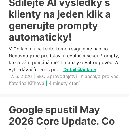
Sdílejte AI výsledky s
klienty na jeden klik a
generujte prompty
automaticky!
V Collabimu na tento trend reagujeme naplno.
Nedávno jsme představili revoluční sekci Prompty,
která vám pomáhá měřit a analyzovat odpovědi AI
vyhledávačů. Dnes pro...
Detail článku »
17. 6. 2026
|
SEO Zpravodajství
|
Napsal/a pro vás:
Kateřina Kříhová
|
4 minuty čtení
Google spustil May
2026 Core Update. Co