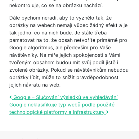
nekontroluje, co se na obrázku nachází.
Dále bychom neradi, aby to vyznělo tak, že
obrázky na webech nemají vůbec žádný efekt a je
tak jedno, co na nich bude. Je stále třeba
pamatovat na to, že obsah netvoříte primárně pro
Google algoritmus, ale především pro Vaše
návštěvníky. Na míře jejich spokojenosti s Vámi
tvořeným obsahem budou mít svůj podíl jistě i
zvolené obrázky. Pokud se návštěvníkům nebudou
obrázky líbit, může to snížit pravděpodobnost
jejich návratu na web.
Post navigation
Google – Slučování výsledků ve vyhledávání
Google neklasifikuje typ webů podle použité
technologické platformy a infrastruktury