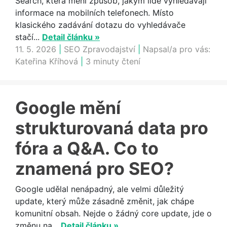
Search, která mění způsob, jakým lidé vyhledávají
informace na mobilních telefonech. Místo
klasického zadávání dotazu do vyhledávače
stačí...
Detail článku »
11. 5. 2026
|
SEO Zpravodajství
|
Napsal/a pro vás:
Kateřina Kříhová
|
3 minuty čtení
Google mění
strukturovaná data pro
fóra a Q&A. Co to
znamená pro SEO?
Google udělal nenápadný, ale velmi důležitý
update, který může zásadně změnit, jak chápe
komunitní obsah. Nejde o žádný core update, jde o
změnu na...
Detail článku »