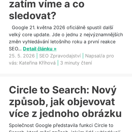
zatím víme a co
sledovat?
Google 21. května 2026 oficiálně spustil další
velký core update. Jde o jednu z nejvýznamnějších
změn vyhledávání letošního roku a první reakce
SEO...
Detail článku »
25. 5. 2026
|
SEO Zpravodajství
|
Napsal/a pro
vás:
Kateřina Kříhová
|
3 minuty čtení
Circle to Search: Nový
způsob, jak objevovat
více z jednoho obrázku
Společnost Google představila funkci Circle to