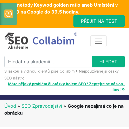
Test metody Keywod golden ratio aneb Umístění v
TOP10 na Google do 39,5 hodiny.
PŘEJÍT NA TEST
S láskou a vidinou klientů píše Collabim
Nejpoužívanější český
SEO nástroj
Máte nějaký problém či otázky kolem SEO? Zeptejte se nás on-
line!
Úvod
»
SEO Zpravodajství
»
Google nezajímá co je na
obrázku