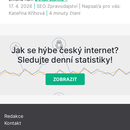
17. 4. 2026
|
SEO Zpravodajství
|
Napsal/a pro vás:
Kateřina Kříhová
|
4 minuty čtení
Jak se hýbe český internet?
Sledujte denní statistiky!
ZOBRAZIT
Redakce
Kontakt