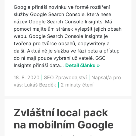
Google přináší novinku ve formě rozšíření
služby Google Search Console, která nese
název Google Search Console Insights. Má
pomoci majitelům stránek vylepšit jejich obsah
webu. Google Search Console Insights je
tvořena pro tvůrce obsahů, copywritery a
další. Aktuálně je služba ve fázi beta a přístup
do ní mají pouze vybraní uživatelé. GSC
Insights přináší data…
Detail článku »
18. 8. 2020
|
SEO Zpravodajství
|
Napsal/a pro
vás:
Lukáš Bezděk
|
2 minuty čtení
Zvláštní local pack
na mobilním Google