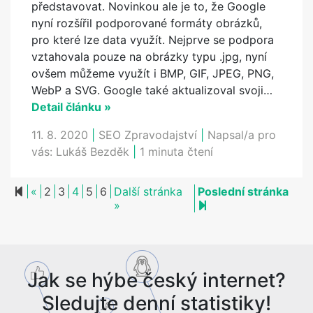
představovat. Novinkou ale je to, že Google
nyní rozšířil podporované formáty obrázků,
pro které lze data využít. Nejprve se podpora
vztahovala pouze na obrázky typu .jpg, nyní
ovšem můžeme využít i BMP, GIF, JPEG, PNG,
WebP a SVG. Google také aktualizoval svoji…
Detail článku »
11. 8. 2020
|
SEO Zpravodajství
|
Napsal/a pro
vás:
Lukáš Bezděk
|
1 minuta čtení
Previous page
«
2
3
4
5
6
Další stránka
Poslední stránka
Next page
10
»
Jak se hýbe český internet?
Sledujte denní statistiky!