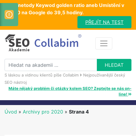
Test metody Keywod golden ratio aneb Umístění v
TOP10 na Google do 39,5 hodiny.
PŘEJÍT NA TEST
S láskou a vidinou klientů píše Collabim
Nejpoužívanější český
SEO nástroj
Máte nějaký problém či otázky kolem SEO? Zeptejte se nás on-
line!
Úvod
»
Archivy pro 2020
»
Strana 4