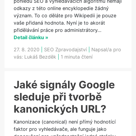
pohledu SEO a vyhledávacích algoritmů nemají
odkazy z této online encyklopedie žádný
význam. To co děláte pro Wikipedii je pouze
vaše přidaná hodnota. Nyní je to akorát
přidělávání práce pro administrátory…
Detail článku »
27. 8. 2020
|
SEO Zpravodajství
|
Napsal/a pro
vás:
Lukáš Bezděk
|
1 minuta čtení
Jaké signály Google
sleduje při tvorbě
kanonických URL?
Kanonizace (canonical) není přímý hodnotící
faktor pro vyhledávače, ale funguje jako