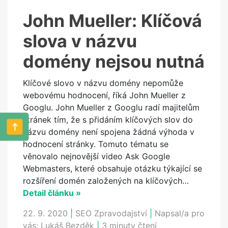
John Mueller: Klíčová
slova v názvu
domény nejsou nutná
Klíčové slovo v názvu domény nepomůže
webovému hodnocení, říká John Mueller z
Googlu. John Mueller z Googlu radí majitelům
stránek tím, že s přidáním klíčových slov do
názvu domény není spojena žádná výhoda v
hodnocení stránky. Tomuto tématu se
věnovalo nejnovější video Ask Google
Webmasters, které obsahuje otázku týkající se
rozšíření domén založených na klíčových…
Detail článku »
22. 9. 2020
|
SEO Zpravodajství
|
Napsal/a pro
vás:
Lukáš Bezděk
|
3 minuty čtení