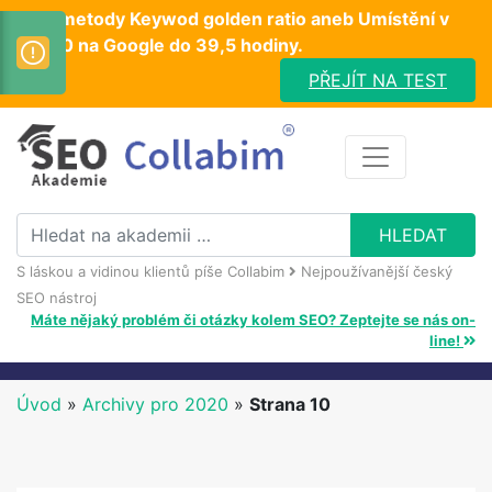
Test metody Keywod golden ratio aneb Umístění v
TOP10 na Google do 39,5 hodiny.
PŘEJÍT NA TEST
S láskou a vidinou klientů píše Collabim
Nejpoužívanější český
SEO nástroj
Máte nějaký problém či otázky kolem SEO? Zeptejte se nás on-
line!
Úvod
»
Archivy pro 2020
»
Strana 10