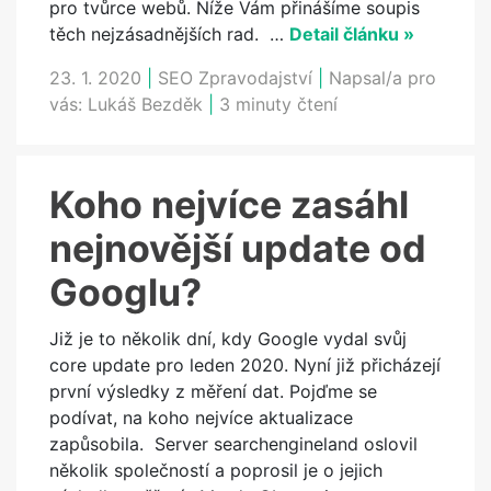
pro tvůrce webů. Níže Vám přinášíme soupis
těch nejzásadnějších rad. …
Detail článku »
23. 1. 2020
|
SEO Zpravodajství
|
Napsal/a pro
vás:
Lukáš Bezděk
|
3 minuty čtení
Koho nejvíce zasáhl
nejnovější update od
Googlu?
Již je to několik dní, kdy Google vydal svůj
core update pro leden 2020. Nyní již přicházejí
první výsledky z měření dat. Pojďme se
podívat, na koho nejvíce aktualizace
zapůsobila. Server searchengineland oslovil
několik společností a poprosil je o jejich