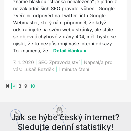
známé hláškou “stránka nenalezena” je jedno z
nejzákladnějších SEO pravidel vůbec. Google
zveřejnil odpověď na Twitter účtu Google
Webmaster, který nám připomněl, že když
odstraňujete na svém webu stránky, ale stále
se objevují chybové zprávy 404, měli byste se
ujistit, že to nezpůsobují vaše interní odkazy.
To znamená, že…
Detail článku »
7. 1. 2020
|
SEO Zpravodajství
|
Napsal/a pro
vás:
Lukáš Bezděk
|
1 minuta čtení
Previous page
«
8
9
10
Jak se hýbe český internet?
Sledujte denní statistiky!