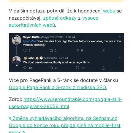
V dalším dotazu potvrdil, že k hodnocení
webu
se
nezapočítávají
zpětné odkazy
z
vysoce
autoritativních webů
.
Více pro PageRank a S-rank se dočtete v článku
Google Page Rank a S-rank z hlediska SEO.
Zdroj:
https://www.seroundtable.com/google-still-
uses-pagerank-29056.html
Post navigation
Změna vyhledávacího algoritmu na Seznam.cz
Google do konce roku přejde plně na mobile-first
index