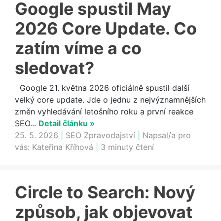
Google spustil May
2026 Core Update. Co
zatím víme a co
sledovat?
Google 21. května 2026 oficiálně spustil další
velký core update. Jde o jednu z nejvýznamnějších
změn vyhledávání letošního roku a první reakce
SEO...
Detail článku »
25. 5. 2026
|
SEO Zpravodajství
|
Napsal/a pro
vás:
Kateřina Kříhová
|
3 minuty čtení
Circle to Search: Nový
způsob, jak objevovat