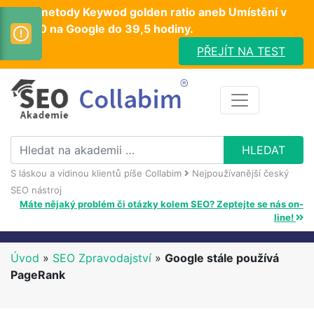
Test metody Keywod golden ratio aneb Umístění v
TOP10 na Google do 39,5 hodiny.
PŘEJÍT NA TEST
S láskou a vidinou klientů píše Collabim
Nejpoužívanější český
SEO nástroj
Máte nějaký problém či otázky kolem SEO? Zeptejte se nás on-
line!
Úvod
»
SEO Zpravodajství
»
Google stále používá
PageRank