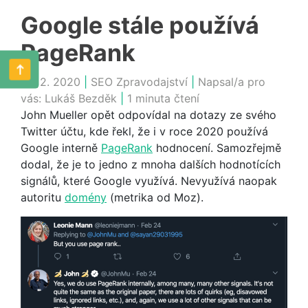
Google stále používá
PageRank
26. 2. 2020
|
SEO Zpravodajství
|
Napsal/a pro
vás:
Lukáš Bezděk
|
1 minuta čtení
John Mueller opět odpovídal na dotazy ze svého
Twitter účtu, kde řekl, že i v roce 2020 používá
Google interně
PageRank
hodnocení. Samozřejmě
dodal, že je to jedno z mnoha dalších hodnotících
signálů, které Google využívá. Nevyužívá naopak
autoritu
domény
(metrika od Moz).