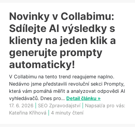
Novinky v Collabimu:
Sdílejte AI výsledky s
klienty na jeden klik a
generujte prompty
automaticky!
V Collabimu na tento trend reagujeme naplno.
Nedávno jsme představili revoluční sekci Prompty,
která vám pomáhá měřit a analyzovat odpovědi AI
vyhledávačů. Dnes pro...
Detail článku »
17. 6. 2026
|
SEO Zpravodajství
|
Napsal/a pro vás:
Kateřina Kříhová
|
4 minuty čtení