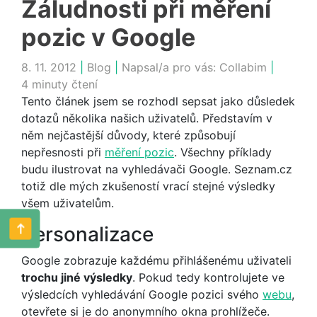
Záludnosti při měření
pozic v Google
8. 11. 2012
|
Blog
|
Napsal/a pro vás:
Collabim
|
4 minuty čtení
Tento článek jsem se rozhodl sepsat jako důsledek
dotazů několika našich uživatelů. Představím v
něm nejčastější důvody, které způsobují
nepřesnosti při
měření pozic
. Všechny příklady
budu ilustrovat na vyhledávači Google. Seznam.cz
totiž dle mých zkušeností vrací stejné výsledky
všem uživatelům.
Personalizace
Google zobrazuje každému přihlášenému uživateli
trochu jiné výsledky
. Pokud tedy kontrolujete ve
výsledcích vyhledávání Google pozici svého
webu
,
otevřete si je do anonymního okna prohlížeče.