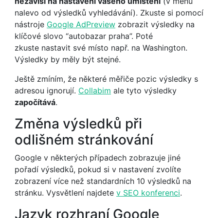
nezávisí na nastavení vašeho umístění
(v menu
nalevo od výsledků vyhledávání). Zkuste si pomocí
nástroje
Google AdPreview
zobrazit výsledky na
klíčové slovo “autobazar praha”. Poté
zkuste nastavit své místo např. na Washington.
Výsledky by měly být stejné.
Ještě zmíním, že některé měřiče pozic výsledky s
adresou ignorují.
Collabim
ale tyto výsledky
započítává
.
Změna výsledků při
odlišném stránkování
Google v některých případech zobrazuje jiné
pořadí výsledků, pokud si v nastavení zvolíte
zobrazení více než standardních 10 výsledků na
stránku. Vysvětlení najdete
v SEO konferenci
.
Jazyk rozhraní Google