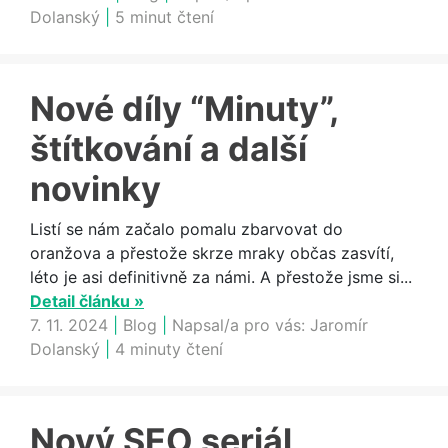
Dolanský
|
5 minut čtení
Nové díly “Minuty”,
štítkování a další
novinky
Listí se nám začalo pomalu zbarvovat do
oranžova a přestože skrze mraky občas zasvítí,
léto je asi definitivně za námi. A přestože jsme si...
Detail článku »
7. 11. 2024
|
Blog
|
Napsal/a pro vás:
Jaromír
Dolanský
|
4 minuty čtení
Nový SEO seriál,