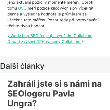
jeho aktuální pozici v momentě měření. Oproti
tomu
GSC
měří pozice klíčových slov vícekrát
denně a výsledná hodnota je průměrem za
všechna tato měření. Pozor tedy při porovnávání
těchto dvou hodnot.
Post navigation
Workshop SEO (nejen) s využitím Collabimu
Dopad zvýšení DPH na ceny Collabimu
Další články
Zahráli jste si s námi na
SEOlogeru Pavla
Ungra?