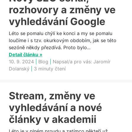
rozhovory a změny ve
vyhledávání Google
Léto se pomalu chýlí ke konci a my se pomalu
loučíme i s tzv. okurkovým obdobím, jak se této
sezóně někdy přezdívá. Proto bylo...
Detail článku »
10. 9. 2024
|
Blog
|
Napsal/a pro vás:
Jaromír
Dolanský
|
3 minuty čtení
Stream, změny ve
vyhledávání a nové
články v akademii
Léto je v plném proudu a zatímco někteří už