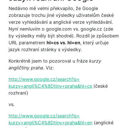
Nedávno mě velmi překvapilo, že Google
zobrazuje trochu jiné výsledky uživatelům české
verze vyhledávání a anglické verze vyhledávání.
Nyní nemluvím o google.com vs. google.cz (zde
by výsledky měly být shodné). Rozdíl je způsobem
URL parametrem
hl=cs vs. hl=en
, který určuje
jazyk rozhraní stránky s výsledky.
Konkrétně jsem to pozoroval u fráze
kurzy
angličtiny praha
. Viz:
http://www.google.cz/search?q=
kurzy+angli%C4%8Dtiny+praha&
hl=cs
(české
rozhraní)
vs.
http://www.google.cz/search?q=
kurzy+angli%C4%8Dtiny+praha&
hl=en
(anglické