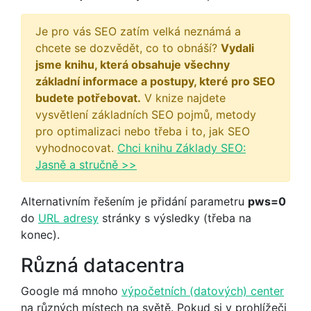
Je pro vás SEO zatím velká neznámá a
chcete se dozvědět, co to obnáší?
Vydali
jsme knihu, která obsahuje všechny
základní informace a postupy, které pro SEO
budete potřebovat.
V knize najdete
vysvětlení základních SEO pojmů, metody
pro optimalizaci nebo třeba i to, jak SEO
vyhodnocovat.
Chci knihu Základy SEO:
Jasně a stručně >>
Alternativním řešením je přidání parametru
pws=0
do
URL adresy
stránky s výsledky (třeba na
konec).
Různá datacentra
Google má mnoho
výpočetních (datových) center
na různých místech na světě. Pokud si v prohlížeči