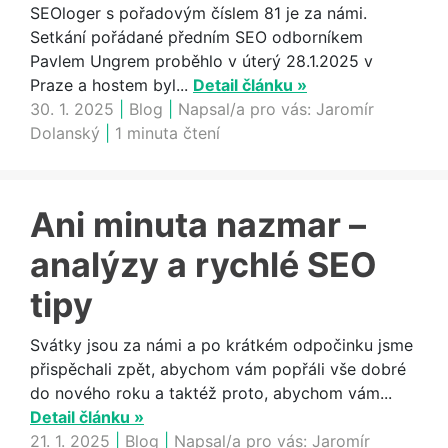
SEOloger s pořadovým číslem 81 je za námi.
Setkání pořádané předním SEO odborníkem
Pavlem Ungrem proběhlo v úterý 28.1.2025 v
Praze a hostem byl...
Detail článku »
30. 1. 2025
|
Blog
|
Napsal/a pro vás:
Jaromír
Dolanský
|
1 minuta čtení
Ani minuta nazmar –
analýzy a rychlé SEO
tipy
Svátky jsou za námi a po krátkém odpočinku jsme
přispěchali zpět, abychom vám popřáli vše dobré
do nového roku a taktéž proto, abychom vám...
Detail článku »
21. 1. 2025
|
Blog
|
Napsal/a pro vás:
Jaromír