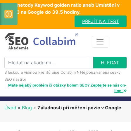
Test metody Keywod golden ratio aneb Umístění v
TOP10 na Google do 39,5 hodiny.
PŘEJÍT NA TEST
S láskou a vidinou klientů píše Collabim
Nejpoužívanější český
SEO nástroj
Máte nějaký problém či otázky kolem SEO? Zeptejte se nás on-
line!
Úvod
»
Blog
»
Záludnosti při měření pozic v Google