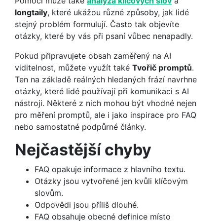
Pomoci může také
analýza klíčových slov
a
longtaily
, které ukážou různé způsoby, jak lidé
stejný problém formulují. Často tak objevíte
otázky, které by vás při psaní vůbec nenapadly.
Pokud připravujete obsah zaměřený na AI
viditelnost, můžete využít také
Tvořič promptů
.
Ten na základě reálných hledaných frází navrhne
otázky, které lidé používají při komunikaci s AI
nástroji. Některé z nich mohou být vhodné nejen
pro měření promptů, ale i jako inspirace pro FAQ
nebo samostatné podpůrné články.
Nejčastější chyby
FAQ opakuje informace z hlavního textu.
Otázky jsou vytvořené jen kvůli klíčovým
slovům.
Odpovědi jsou příliš dlouhé.
FAQ obsahuje obecné definice místo