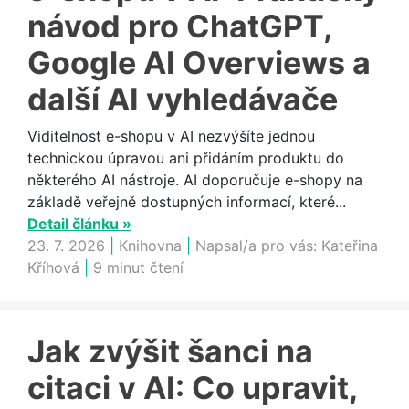
návod pro ChatGPT,
Google AI Overviews a
další AI vyhledávače
Viditelnost e-shopu v AI nezvýšíte jednou
technickou úpravou ani přidáním produktu do
některého AI nástroje. AI doporučuje e-shopy na
základě veřejně dostupných informací, které...
Detail článku »
23. 7. 2026
|
Knihovna
|
Napsal/a pro vás:
Kateřina
Kříhová
|
9 minut čtení
Jak zvýšit šanci na
citaci v AI: Co upravit,