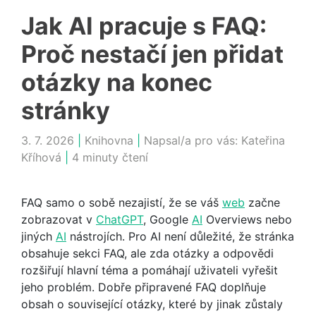
Jak AI pracuje s FAQ:
Proč nestačí jen přidat
otázky na konec
stránky
3. 7. 2026
|
Knihovna
|
Napsal/a pro vás:
Kateřina
Kříhová
|
4 minuty čtení
FAQ samo o sobě nezajistí, že se váš
web
začne
zobrazovat v
ChatGPT
, Google
AI
Overviews nebo
jiných
AI
nástrojích. Pro AI není důležité, že stránka
obsahuje sekci FAQ, ale zda otázky a odpovědi
rozšiřují hlavní téma a pomáhají uživateli vyřešit
jeho problém. Dobře připravené FAQ doplňuje
obsah o související otázky, které by jinak zůstaly