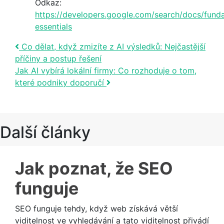
Odkaz:
https://developers.google.com/search/docs/fund
essentials
Post navigation
Co dělat, když zmizíte z AI výsledků: Nejčastější
příčiny a postup řešení
Jak AI vybírá lokální firmy: Co rozhoduje o tom,
které podniky doporučí
Další články
Jak poznat, že SEO
funguje
SEO funguje tehdy, když web získává větší
viditelnost ve vyhledávání a tato viditelnost přivádí