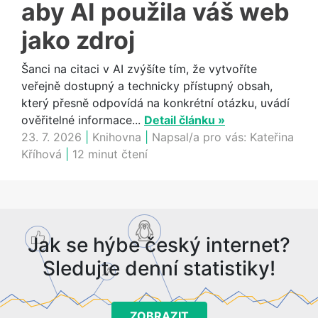
aby AI použila váš web
jako zdroj
Šanci na citaci v AI zvýšíte tím, že vytvoříte
veřejně dostupný a technicky přístupný obsah,
který přesně odpovídá na konkrétní otázku, uvádí
ověřitelné informace...
Detail článku »
23. 7. 2026
|
Knihovna
|
Napsal/a pro vás:
Kateřina
Kříhová
|
12 minut čtení
Jak se hýbe český internet?
Sledujte denní statistiky!
ZOBRAZIT