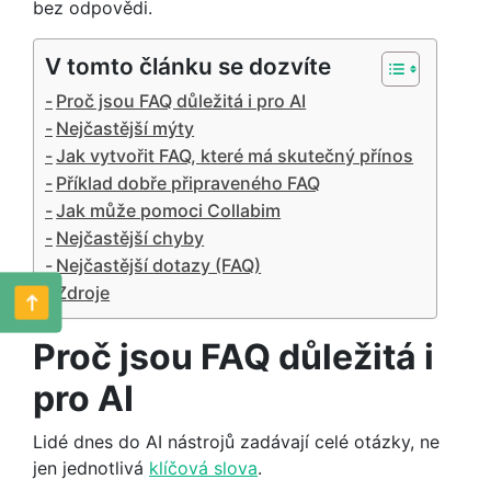
bez odpovědi.
V tomto článku se dozvíte
Proč jsou FAQ důležitá i pro AI
Nejčastější mýty
Jak vytvořit FAQ, které má skutečný přínos
Příklad dobře připraveného FAQ
Jak může pomoci Collabim
Nejčastější chyby
Nejčastější dotazy (FAQ)
Zdroje
Proč jsou FAQ důležitá i
pro AI
Lidé dnes do AI nástrojů zadávají celé otázky, ne
jen jednotlivá
klíčová slova
.