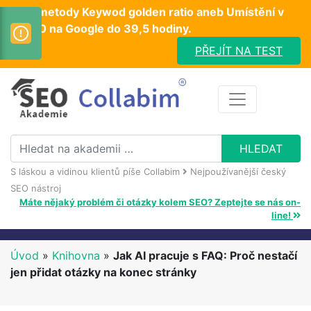
Test metody Keywod golden ratio aneb Umístění v
TOP10 na Google do 39,5 hodiny.
PŘEJÍT NA TEST
S láskou a vidinou klientů píše Collabim
Nejpoužívanější český
SEO nástroj
Máte nějaký problém či otázky kolem SEO? Zeptejte se nás on-
line!
Úvod
»
Knihovna
»
Jak AI pracuje s FAQ: Proč nestačí
jen přidat otázky na konec stránky