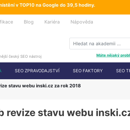
ístění v TOP10 na Google do 39,5 hodiny.
fikace
Blog
Kariéra
Nápověda
Máte nějaký probl
ější český SEO nástroj
A
SEO ZPRAVODAJSTVÍ
SEO FAKTORY
SEO T
vize stavu webu inski.cz za rok 2018
b revize stavu webu inski.c