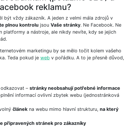
Facebook reklamu?
 být vždy zákazník. A jeden z velmi mála zdrojů v
e plnou kontrolu
jsou
Vaše stránky
. Ne Facebook. Ne
jn platformy a nástroje, ale nikdy nevíte, kdy se jejich
ád.
nternetovém marketingu by se mělo točit kolem vašeho
níka. Teda pokud je
web
v pořádku. A to je přesně důvod,
 odkazovat –
stránky neobsahují potřebné informace
oplnění informací ovlivní zbytek webu (jednostránková
ovolný
článek
na webu mimo hlavní strukturu,
na který
e připravených stránek pro zákazníky