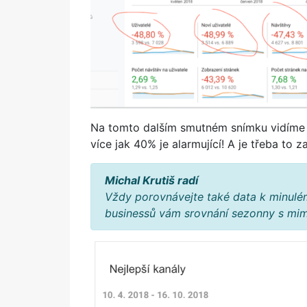
Na tomto dalším smutném snímku vidíme 
více jak 40% je alarmující! A je třeba to z
Michal Krutiš radí
Vždy porovnávejte také data k minulém
businessů vám srovnání sezonny s mi