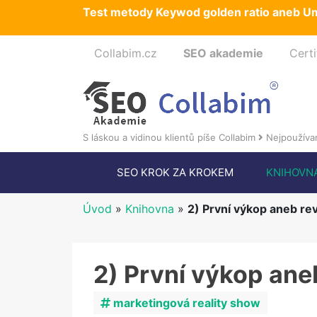
Test metody Keywod golden ratio aneb Um
Collabim.cz
SEO akademie
Certi
S láskou a vidinou klientů píše Collabim
Nejpoužívan
SEO KROK ZA KROKEM
KNIHOVN
Úvod
»
Knihovna
»
2) První výkop aneb re
2) První výkop ane
marketingová reality show