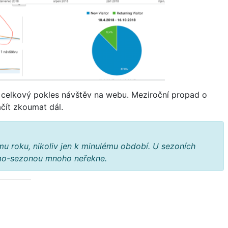
celkový pokles návštěv na webu. Meziroční propad o
ačít zkoumat dál.
u roku, nikoliv jen k minulému období. U sezoních
mo-sezonou mnoho neřekne.