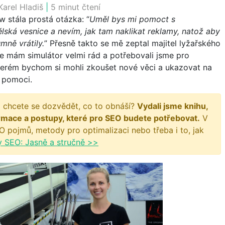
Karel Hladiš
|
5 minut čtení
w stála prostá otázka: “
Uměl bys mi pomoct s
ská vesnice a nevím, jak tam naklikat reklamy, natož aby
mně vrátily.
” Přesně takto se mě zeptal majitel lyžařského
e mám simulátor velmi rád a potřebovali jsme pro
kterém bychom si mohli zkoušet nové věci a ukazovat na
m pomoci.
 chcete se dozvědět, co to obnáší?
Vydali jsme knihu,
rmace a postupy, které pro SEO budete potřebovat.
V
O pojmů, metody pro optimalizaci nebo třeba i to, jak
y SEO: Jasně a stručně >>