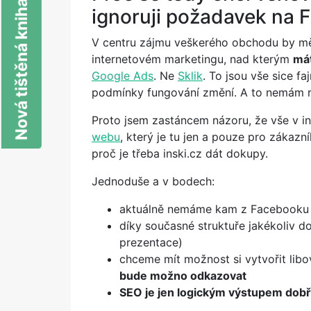
Nová tištěná kniha o SEO
ignoruji požadavek na 
V centru zájmu veškerého obchodu by měl
internetovém marketingu, nad kterým
mát
Google Ads
. Ne
Sklik
. To jsou vše sice fa
podmínky fungování změní. A to nemám r
Proto jsem zastáncem názoru, že vše v i
webu
, který je tu jen a pouze pro zákaz
proč je třeba inski.cz dát dokupy.
Jednoduše a v bodech:
aktuálně nemáme kam z Facebooku
díky současné struktuře jakékoliv d
prezentace)
chceme mít možnost si vytvořit lib
bude možno odkazovat
SEO je jen logickým výstupem dobř