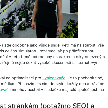
 i zde obdobné jako všude jinde. Petr má na starosti vše
rvis celého simulátoru, rezervací až po příležitostnou
 dění v této firmě má rodinný charakter, a díky omezeným
ozřejmě nejde čekat vysoké zkušenosti s internetovým
val na optimalizaci pro
vyhledávače
. Je to pochopitelné,
í médium. Přicházíme s ním do styku každý den a trávíme
dávače
mnohdy nestojí v hledáčku majitelů společností na
vat stránkám (potažmo SEO) a