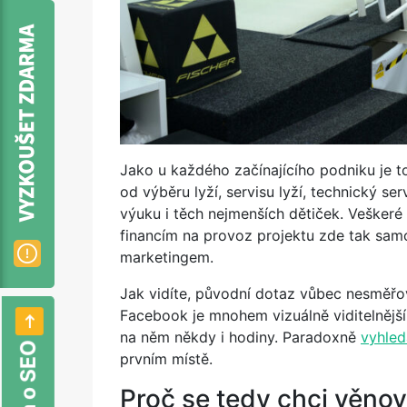
Jako u každého začínajícího podniku je to
od výběru lyží, servisu lyží, technický se
výuku i těch nejmenších dětiček. Veškeré
financím na provoz projektu zde tak sam
marketingem.
Jak vidíte, původní dotaz vůbec nesměřo
Facebook je mnohem vizuálně viditelnějš
na něm někdy i hodiny. Paradoxně
vyhle
prvním místě.
Proč se tedy chci věno