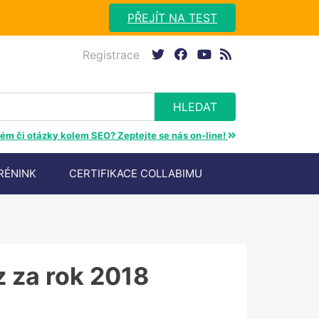
PŘEJÍT NA TEST
Registrace
twitter
facebook
youtube
rss
ém či otázky kolem SEO? Zeptejte se nás on-line!
RÉNINK
CERTIFIKACE COLLABIMU
z za rok 2018