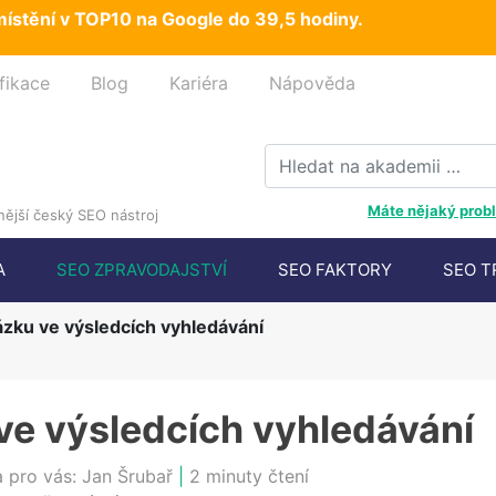
ístění v TOP10 na Google do 39,5 hodiny.
fikace
Blog
Kariéra
Nápověda
Máte nějaký probl
ější český SEO nástroj
A
SEO ZPRAVODAJSTVÍ
SEO FAKTORY
SEO T
ázku ve výsledcích vyhledávání
ve výsledcích vyhledávání
a pro vás:
Jan Šrubař
|
2 minuty čtení