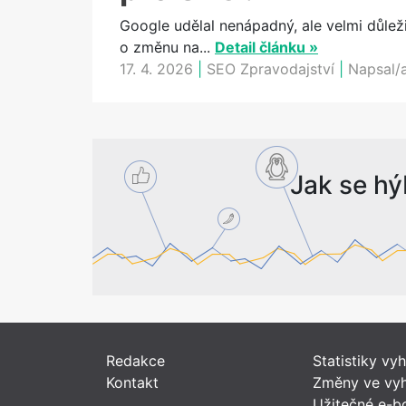
Google udělal nenápadný, ale velmi důlež
o změnu na...
Detail článku »
17. 4. 2026
|
SEO Zpravodajství
|
Napsal/
Jak se hý
Redakce
Statistiky vy
Kontakt
Změny ve vyh
Užitečné e-b