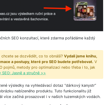
dečních SEO konzultací, které zdarma pořádáme každý
 chcete se dozvědět, co to obnáší?
Vydali jsme knihu,
rmace a postupy, které pro SEO budete potřebovat.
V
O pojmů, metody pro optimalizaci nebo třeba i to, jak
y SEO: Jasně a stručně >>
azené výsledky na vyhledávací dotaz “dárkový kanystr”
brázku nabízeného produktu. Tuto funkcionalitu již
dál více začíná prosazovat i v našich tuzemských vodách.