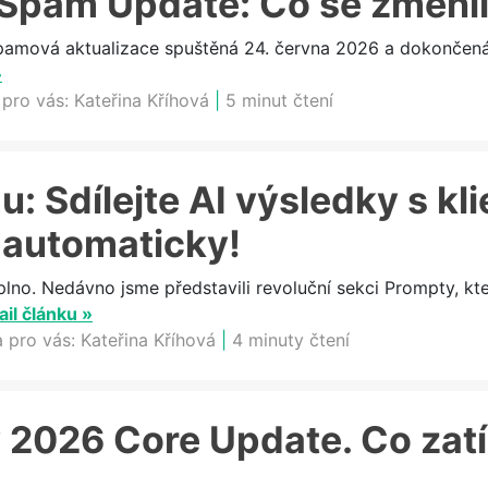
Spam Update: Co se změni
ová aktualizace spuštěná 24. června 2026 a dokončená 2
»
 pro vás:
Kateřina Kříhová
|
5 minut čtení
: Sdílejte AI výsledky s kli
 automaticky!
plno. Nedávno jsme představili revoluční sekci Prompty, k
ail článku »
a pro vás:
Kateřina Kříhová
|
4 minuty čtení
 2026 Core Update. Co zat