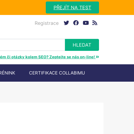
PŘEJÍT NA TEST
Registrace
twitter
facebook
youtube
rss
ém či otázky kolem SEO? Zeptejte se nás on-line!
RÉNINK
CERTIFIKACE COLLABIMU