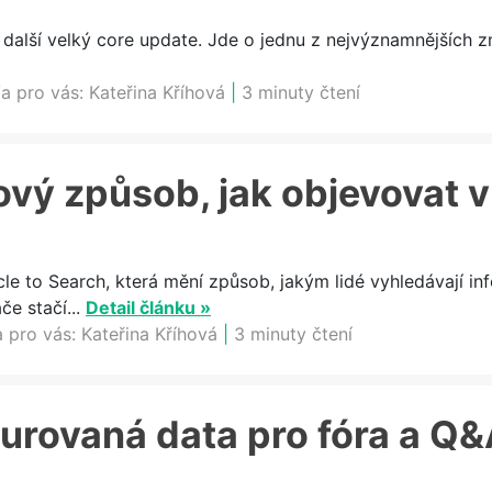
 další velký core update. Jde o jednu z nejvýznamnějších z
a pro vás:
Kateřina Kříhová
|
3 minuty čtení
ový způsob, jak objevovat 
cle to Search, která mění způsob, jakým lidé vyhledávají in
e stačí...
Detail článku »
a pro vás:
Kateřina Kříhová
|
3 minuty čtení
urovaná data pro fóra a Q