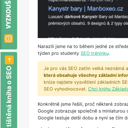
Narazili jsme na to během jedné ze stře
týden pro studenty
SEO tréninku
.
Je pro vás SEO zatím velká neznámá a
Nová tištěná kniha o SEO
která obsahuje všechny základní info
knize najdete vysvětlení základních SE
SEO vyhodnocovat.
Chci knihu Základ
Konkrétně jsme řešili, proč některé zobr
Google zobrazuje společně s miniaturou o
Google testuje delší dobu a nyní se čím 