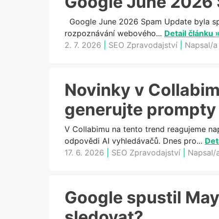
Google June 2026 
Google June 2026 Spam Update byla spam
rozpoznávání webového...
Detail článku 
2. 7. 2026
|
SEO Zpravodajství
|
Napsal/a
Novinky v Collabimu
generujte prompty
V Collabimu na tento trend reagujeme na
odpovědi AI vyhledávačů. Dnes pro...
Det
17. 6. 2026
|
SEO Zpravodajství
|
Napsal/
Google spustil May
sledovat?