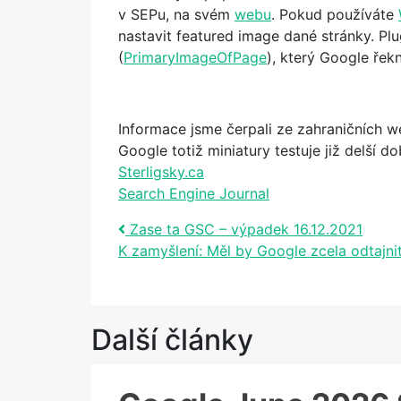
v SEPu, na svém
webu
. Pokud používáte
nastavit featured image dané stránky. Pl
(
PrimaryImageOfPage
), který Google řek
Informace jsme čerpali ze zahraničních we
Google totiž miniatury testuje již delší
Sterligsky.ca
Search Engine Journal
Post navigation
Zase ta GSC – výpadek 16.12.2021
K zamyšlení: Měl by Google zcela odtajnit
Další články