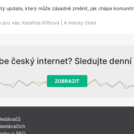
itý update, který může zásadně změnit, jak chápe komunitn
a pro vás:
Kateřina Kříhová
|
4 minuty čtení
be český internet? Sledujte denní s
ZOBRAZIT
hledávačů
ledávačích
ooky o SEO