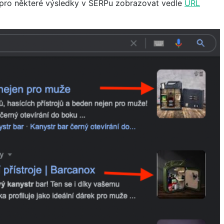
l pro některé výsledky v SERPu zobrazovat vedle
URL