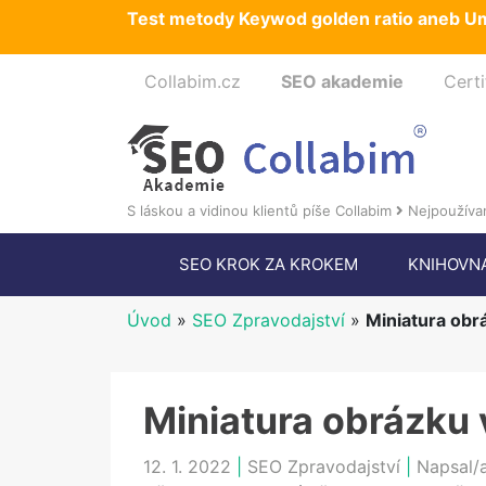
Test metody Keywod golden ratio aneb Um
Collabim.cz
SEO akademie
Certi
S láskou a vidinou klientů píše Collabim
Nejpoužívan
SEO KROK ZA KROKEM
KNIHOVN
Úvod
»
SEO Zpravodajství
»
Miniatura obr
Miniatura obrázku 
12. 1. 2022
|
SEO Zpravodajství
|
Napsal/