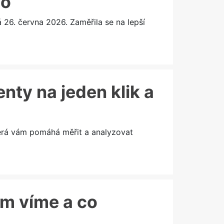
lo
6. června 2026. Zaměřila se na lepší
enty na jeden klik a
terá vám pomáhá měřit a analyzovat
ím víme a co