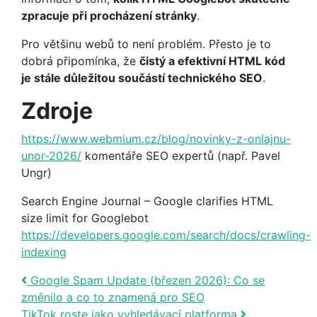
zpracuje při procházení stránky
.
Pro většinu webů to není problém. Přesto je to
dobrá připomínka, že
čistý a efektivní HTML kód
je stále důležitou součástí technického SEO
.
Zdroje
https://www.webmium.cz/blog/novinky-z-onlajnu-
unor-2026/
komentáře SEO expertů (např. Pavel
Ungr)
Search Engine Journal – Google clarifies HTML
size limit for Googlebot
https://developers.google.com/search/docs/crawling-
indexing
Post navigation
Google Spam Update (březen 2026): Co se
změnilo a co to znamená pro SEO
TikTok roste jako vyhledávací platforma