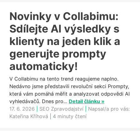
Novinky v Collabimu:
Sdílejte AI výsledky s
klienty na jeden klik a
generujte prompty
automaticky!
V Collabimu na tento trend reagujeme naplno.
Nedávno jsme představili revoluční sekci Prompty,
která vám pomáhá měřit a analyzovat odpovědi AI
vyhledávačů. Dnes pro...
Detail článku »
17. 6. 2026
|
SEO Zpravodajství
|
Napsal/a pro vás:
Kateřina Kříhová
|
4 minuty čtení