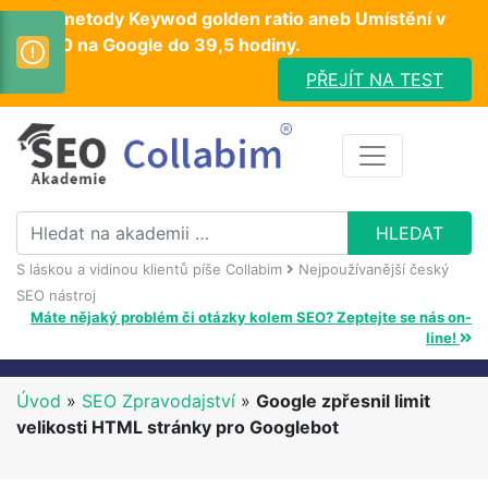
Test metody Keywod golden ratio aneb Umístění v
TOP10 na Google do 39,5 hodiny.
PŘEJÍT NA TEST
S láskou a vidinou klientů píše Collabim
Nejpoužívanější český
SEO nástroj
Máte nějaký problém či otázky kolem SEO? Zeptejte se nás on-
line!
Úvod
»
SEO Zpravodajství
»
Google zpřesnil limit
velikosti HTML stránky pro Googlebot