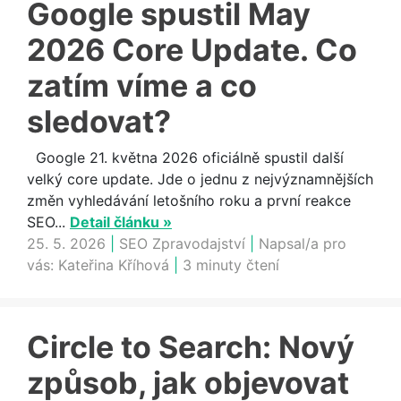
Google spustil May
2026 Core Update. Co
zatím víme a co
sledovat?
Google 21. května 2026 oficiálně spustil další
velký core update. Jde o jednu z nejvýznamnějších
změn vyhledávání letošního roku a první reakce
SEO...
Detail článku »
25. 5. 2026
|
SEO Zpravodajství
|
Napsal/a pro
vás:
Kateřina Kříhová
|
3 minuty čtení
Circle to Search: Nový
způsob, jak objevovat