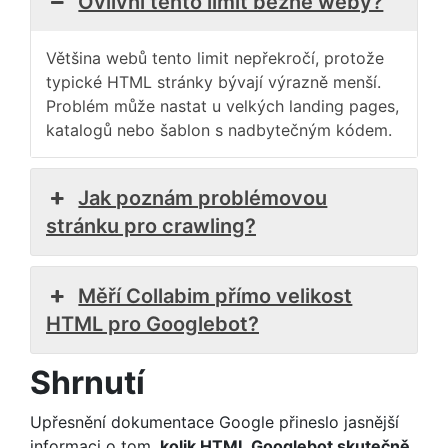
Ovlivní tento limit běžné weby?
Většina webů tento limit nepřekročí, protože
typické HTML stránky bývají výrazně menší.
Problém může nastat u velkých landing pages,
katalogů nebo šablon s nadbytečným kódem.
Jak poznám problémovou
stránku pro crawling?
Měří Collabim přímo velikost
HTML pro Googlebot?
Shrnutí
Upřesnění dokumentace Google přineslo jasnější
informaci o tom,
kolik HTML Googlebot skutečně