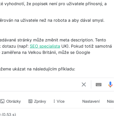
 vyhodnotí, že popisek není pro uživatele přínosný, a
měrován na uživatele než na robota a aby dával smysl.
edávané stránky může změnit meta description. Tento
k dotazu (např:
SEO specialista
UK). Pokud totiž samotná
e zaměřena na Velkou Británii, může se Google
ůžeme ukázat na následujícím příkladu: