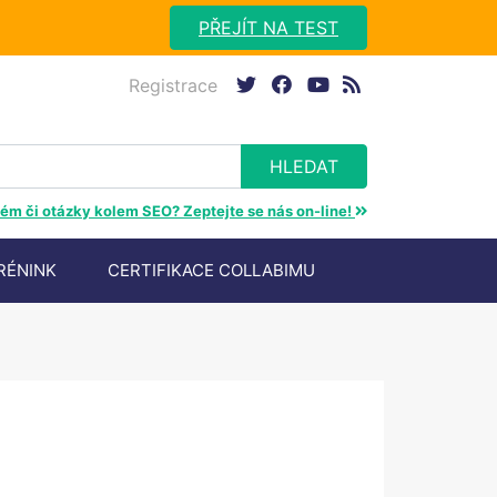
PŘEJÍT NA TEST
Registrace
twitter
facebook
youtube
rss
ém či otázky kolem SEO? Zeptejte se nás on-line!
RÉNINK
CERTIFIKACE COLLABIMU