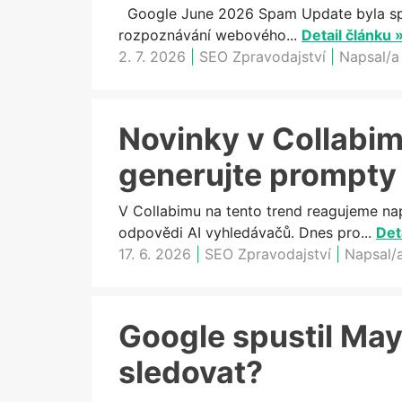
Google June 2026 Spam Update byla spam
rozpoznávání webového...
Detail článku 
2. 7. 2026
|
SEO Zpravodajství
|
Napsal/a
Novinky v Collabimu
generujte prompty
V Collabimu na tento trend reagujeme na
odpovědi AI vyhledávačů. Dnes pro...
Det
17. 6. 2026
|
SEO Zpravodajství
|
Napsal/
Google spustil May
sledovat?