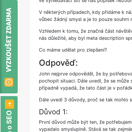
ve vyhledávací síti se náš popisek nezob
V některých případech, kdy přidáme k náz
vůbec žádný smysl a je to pouze souhrn 
Vzhledem k tomu, že značná část návště
nás důležité, aby byl meta description s
Co máme udělat pro zlepšení?
Odpověď:
John nejprve odpověděl, že by potřebova
pochopit situaci. Dále uvedl, že se může
případně vypadá, že tato část je v pořád
Dále uvedl 3 důvody, proč se tak mohlo s
Důvod 1:
První důvod může být ten, že potřebujeme
vypadalo smysluplně. Stává se tak zejmé