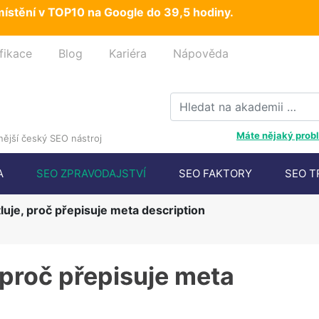
ístění v TOP10 na Google do 39,5 hodiny.
fikace
Blog
Kariéra
Nápověda
Máte nějaký probl
ější český SEO nástroj
A
SEO ZPRAVODAJSTVÍ
SEO FAKTORY
SEO T
luje, proč přepisuje meta description
 proč přepisuje meta