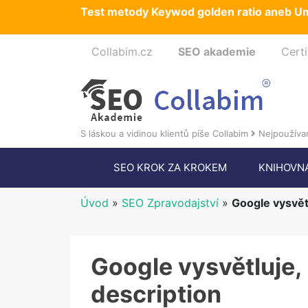
Test metody Keywod golden ratio aneb Um
Collabim.cz
SEO akademie
Certi
S láskou a vidinou klientů píše Collabim
Nejpoužívan
SEO KROK ZA KROKEM
KNIHOVN
Úvod
»
SEO Zpravodajství
»
Google vysvět
Google vysvětluje,
description