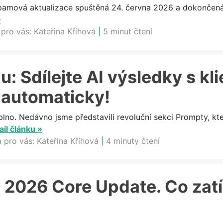
ová aktualizace spuštěná 24. června 2026 a dokončená 2
»
 pro vás:
Kateřina Kříhová
|
5 minut čtení
: Sdílejte AI výsledky s kli
 automaticky!
plno. Nedávno jsme představili revoluční sekci Prompty, k
ail článku »
a pro vás:
Kateřina Kříhová
|
4 minuty čtení
 2026 Core Update. Co zat