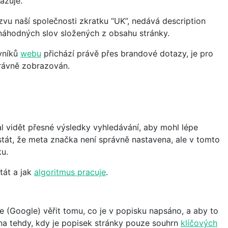
razuje.
vu naší společnosti zkratku “UK”, nedává description
náhodných slov složených z obsahu stránky.
vníků
webu
přichází právě přes brandové dotazy, je pro
právně zobrazován.
l vidět přesné výsledky vyhledávání, aby mohl lépe
 stát, že meta značka není správně nastavena, ale v tomto
ku.
tát a jak
algoritmus pracuje
.
 (Google) věřit tomu, co je v popisku napsáno, a aby to
na tehdy, kdy je popisek stránky pouze souhrn
klíčových