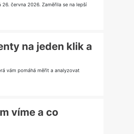
6. června 2026. Zaměřila se na lepší
enty na jeden klik a
terá vám pomáhá měřit a analyzovat
ím víme a co