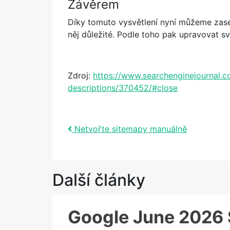
Závěrem
Díky tomuto vysvětlení nyní můžeme zase 
něj důležité. Podle toho pak upravovat s
Zdroj:
https://www.searchenginejournal.
descriptions/370452/#close
Post navigation
Netvořte sitemapy manuálně
Další články
Google June 2026 