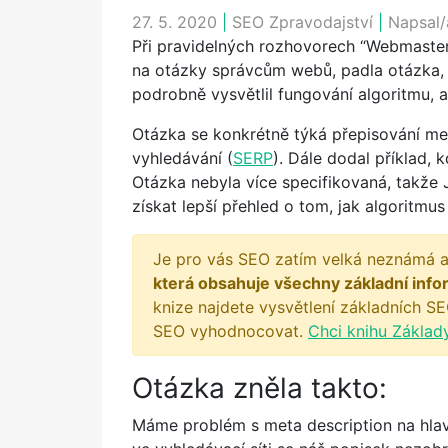
27. 5. 2020
|
SEO Zpravodajství
|
Napsal/
Při pravidelných rozhovorech “Webmaster
na otázky správcům webů, padla otázka,
podrobně vysvětlil fungování algoritmu,
Otázka se konkrétně týká přepisování met
vyhledávání (
SERP
). Dále dodal příklad, 
Otázka nebyla více specifikovaná, takže
získat lepší přehled o tom, jak algoritmus
Je pro vás SEO zatím velká neznámá a
která obsahuje všechny základní info
knize najdete vysvětlení základních SE
SEO vyhodnocovat.
Chci knihu Základ
Otázka zněla takto:
Máme problém s meta description na hla