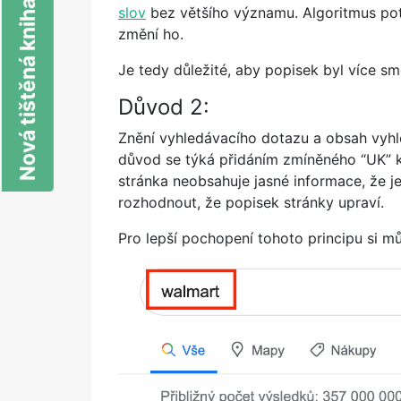
Nová tištěná kniha o SEO
slov
bez většího významu. Algoritmus poté
změní ho.
Je tedy důležité, aby popisek byl více s
Důvod 2:
Znění vyhledávacího dotazu a obsah vyhl
důvod se týká přidáním zmíněného “UK” 
stránka neobsahuje jasné informace, že j
rozhodnout, že popisek stránky upraví.
Pro lepší pochopení tohoto principu si m