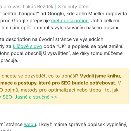
a pro vás:
Lukáš Bezděk
|
3 minuty čtení
 central hangout” od Googlu, kde John Mueller odpovídá
 proč Google přepisuje
meta description
. John celkem
 a tím nám opět pomohl s vylepšováním našeho obsahu.
a description na úvodní stránce ve výsledcích
kdy za
klíčové slovo
dodá “UK” a popisek se opět změní.
 John podal obecnější vysvětlení, ale díky tomu můžeme
 pracuje.
 chcete se dozvědět, co to obnáší?
Vydali jsme knihu,
rmace a postupy, které pro SEO budete potřebovat.
V
O pojmů, metody pro optimalizaci nebo třeba i to, jak
y SEO: Jasně a stručně >>
vní stránce
webu
. I když máme správně popisek vyplněný,