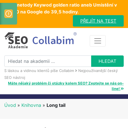
Test metody Keywod golden ratio aneb Umístění v
TOP10 na Google do 39,5 hodiny.
PŘEJÍT NA TEST
S láskou a vidinou klientů píše Collabim
Nejpoužívanější český
SEO nástroj
Máte nějaký problém či otázky kolem SEO? Zeptejte se nás on-
line!
Úvod
»
Knihovna
»
Long tail