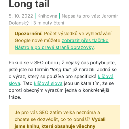
Long tail
5. 10. 2022
|
Knihovna
|
Napsal/a pro vás:
Jaromír
Dolanský
|
3 minuty čtení
Upozornění:
Počet výsledků ve vyhledávání
Google nově můžete
zobrazit přes tlačítko
Nástroje po pravé straně obrazovky
.
Pokud se v SEO oboru již nějaký čas pohybujete,
jistě jste na termín “
long tail
” již narazili. Jedná se
o výraz, který se používá pro specifická
klíčová
slova
. Tato
klíčová slova
jsou unikátní tím, že se
oproti obecným výrazům jedná o konkrétnější
fráze.
Je pro vás SEO zatím velká neznámá a
chcete se dozvědět, co to obnáší?
Vydali
jsme knihu, která obsahuje všechny