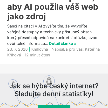
aby AI použila váš web
jako zdroj
Šanci na citaci v AI zvýšíte tím, že vytvoříte
veřejně dostupný a technicky přístupný obsah,
který přesně odpovídá na konkrétní otázku, uvádí
ověřitelné informace...
Detail článku »
23. 7. 2026
|
Knihovna
|
Napsal/a pro vás:
Kateřina
Kříhová
|
12 minut čtení
Jak se hýbe český internet?
Sledujte denní statistiky!