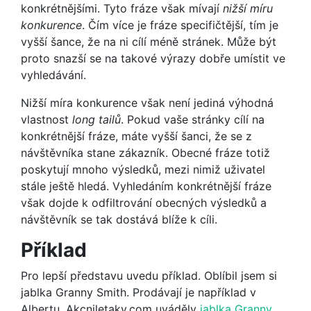
konkrétnějšími. Tyto fráze však mívají
nižší míru
konkurence
. Čím více je fráze specifičtější, tím je
vyšší šance, že na ni cílí méně stránek. Může být
proto snazší se na takové výrazy dobře umístit ve
vyhledávání.
Nižší míra konkurence však není jediná výhodná
vlastnost
long tailů
. Pokud vaše stránky cílí na
konkrétnější fráze, máte vyšší šanci, že se z
návštěvníka stane zákazník. Obecné fráze totiž
poskytují mnoho výsledků, mezi nimiž uživatel
stále ještě hledá. Vyhledáním konkrétnější fráze
však dojde k odfiltrování obecných výsledků a
návštěvník se tak dostává blíže k cíli.
Příklad
Pro lepší představu uvedu příklad. Oblíbil jsem si
jablka Granny Smith. Prodávají je například v
Albertu. Akcniletaky.com uváděly
jablka Granny