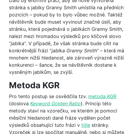
Dalo by enormní práci, aby se nově vytvořená
stránka s jablky Granny Smith umístila na předních
pozicích – pokud by to bylo vůbec možné. Taktéž
návštěvník bude muset vyvinout značné úsilí, aby
stránku, která pojednává o jablkách Granny Smith,
nalezl mezi hromadou výsledků pro klíčové slovo
“
jablka
“. V případě, že však stránka bude cílit na
konkrétnější frázi “
jablka Granny Smith
” – která má
mnohem nižší hledanost, ale zároveň výrazně nižší
konkurenci – šance, že se návštěvník dostane k
vysněným jablkům, se zvýší.
Metoda KGR
Pro tento postup se osvědčila tzv.
metoda KGR
(doslova
Keyword Golden Ratio
). Princip této
metody staví na vzorečku, ve kterém je pomocí
měsíční hledanosti dané fráze vydělen počet
výsledků obsahující tuto frázi v
title
stránky.
Vzoreček si lze spočítat manuálně, nebo si můžete