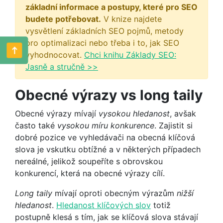
základní informace a postupy, které pro SEO
budete potřebovat.
V knize najdete
vysvětlení základních SEO pojmů, metody
pro optimalizaci nebo třeba i to, jak SEO
vyhodnocovat.
Chci knihu Základy SEO:
Jasně a stručně >>
Obecné výrazy vs long taily
Obecné výrazy mívají
vysokou hledanost
, avšak
často také
vysokou míru konkurence
. Zajistit si
dobré pozice ve vyhledávači na obecná klíčová
slova je vskutku obtížné a v některých případech
nereálné, jelikož soupeříte s obrovskou
konkurencí, která na obecné výrazy cílí.
Long taily
mívají oproti obecným výrazům
nižší
hledanost
.
Hledanost klíčových slov
totiž
postupně klesá s tím, jak se klíčová slova stávají