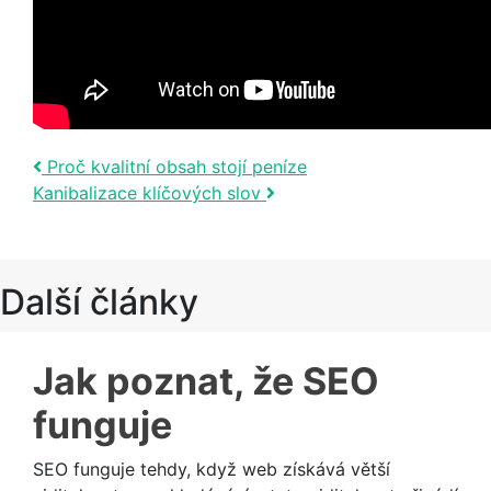
Post navigation
Proč kvalitní obsah stojí peníze
Kanibalizace klíčových slov
Další články
Jak poznat, že SEO
funguje
SEO funguje tehdy, když web získává větší