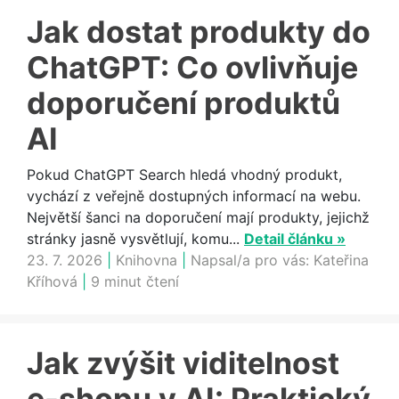
Jak dostat produkty do
ChatGPT: Co ovlivňuje
doporučení produktů
AI
Pokud ChatGPT Search hledá vhodný produkt,
vychází z veřejně dostupných informací na webu.
Největší šanci na doporučení mají produkty, jejichž
stránky jasně vysvětlují, komu...
Detail článku »
23. 7. 2026
|
Knihovna
|
Napsal/a pro vás:
Kateřina
Kříhová
|
9 minut čtení
Jak zvýšit viditelnost
e-shopu v AI: Praktický