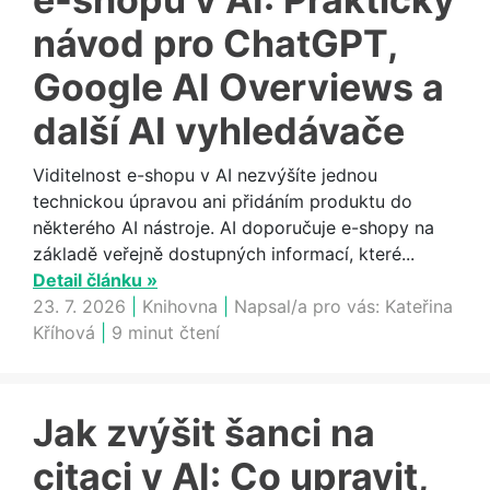
návod pro ChatGPT,
Google AI Overviews a
další AI vyhledávače
Viditelnost e-shopu v AI nezvýšíte jednou
technickou úpravou ani přidáním produktu do
některého AI nástroje. AI doporučuje e-shopy na
základě veřejně dostupných informací, které...
Detail článku »
23. 7. 2026
|
Knihovna
|
Napsal/a pro vás:
Kateřina
Kříhová
|
9 minut čtení
Jak zvýšit šanci na
citaci v AI: Co upravit,