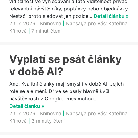
viditelnost ve vyhledávání a tato viditelnost přivádí
relevantní návštěvníky, poptávky nebo objednávky.
Nestačí proto sledovat jen pozice...
Detail článku »
23. 7. 2026
|
Knihovna
|
Napsal/a pro vás:
Kateřina
Kříhová
|
7 minut čtení
Vyplatí se psát články
v době AI?
Ano. Kvalitní články mají smysl i v době AI. Jejich
role se ale mění. Dříve se psaly hlavně kvůli
návštěvnosti z Googlu. Dnes mohou...
Detail článku »
23. 7. 2026
|
Knihovna
|
Napsal/a pro vás:
Kateřina
Kříhová
|
3 minuty čtení