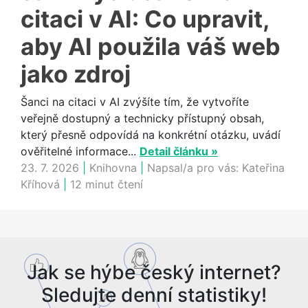
citaci v AI: Co upravit,
aby AI použila váš web
jako zdroj
Šanci na citaci v AI zvýšíte tím, že vytvoříte
veřejně dostupný a technicky přístupný obsah,
který přesně odpovídá na konkrétní otázku, uvádí
ověřitelné informace...
Detail článku »
23. 7. 2026
|
Knihovna
|
Napsal/a pro vás:
Kateřina
Kříhová
|
12 minut čtení
Jak se hýbe český internet?
Sledujte denní statistiky!