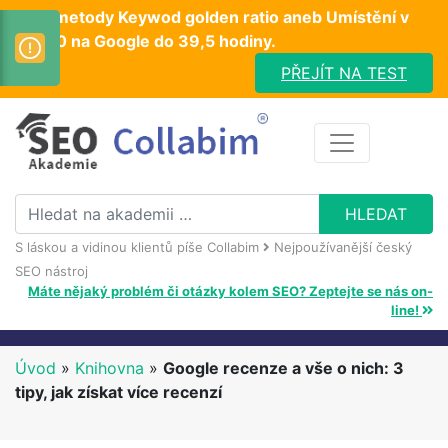
Test metody Keywod golden ratio aneb Umístění v
TOP10 na Google do 39,5 hodiny.
PŘEJÍT NA TEST
S láskou a vidinou klientů píše Collabim
Nejpoužívanější český
SEO nástroj
Máte nějaký problém či otázky kolem SEO? Zeptejte se nás on-
line!
Úvod
»
Knihovna
»
Google recenze a vše o nich: 3
tipy, jak získat více recenzí