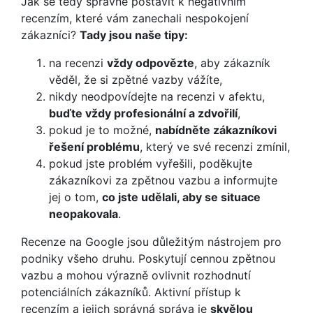
Jak se tedy správně postavit k negativním
recenzím, které vám zanechali nespokojení
zákazníci?
Tady jsou naše tipy:
na recenzi
vždy odpovězte
, aby zákazník
věděl, že si zpětné vazby vážíte,
nikdy neodpovídejte na recenzi v afektu,
buďte vždy profesionální a zdvořilí
,
pokud je to možné,
nabídněte zákazníkovi
řešení problému
, který ve své recenzi zmínil,
pokud jste problém vyřešili, poděkujte
zákazníkovi za zpětnou vazbu a informujte
jej o tom,
co jste udělali, aby se situace
neopakovala
.
Recenze na Google jsou důležitým nástrojem pro
podniky všeho druhu. Poskytují cennou zpětnou
vazbu a mohou výrazně ovlivnit rozhodnutí
potenciálních zákazníků. Aktivní přístup k
recenzím a jejich správná správa je
skvělou