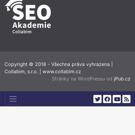
Copyright © 2018 - Všechna práva vyhrazena
|
Collabim, s.r.o.
|
www.collabim.cz
Stránky na WordPressu od
jPub.cz
twitter
facebook
youtub
rss