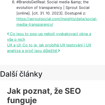
#BrandsGetReal: Social media &amp; the
evolution of transparency | Sprout Social
[online]. [cit. 31. 10. 2023]. Dostupné z:
https://sproutsocial.com/insights/data/social-
media-transparency/
Post navigation
Co jsou to pop-up neboli vyskakovací okna a
vše o nich
UX a UI: Co to je, jak probíhá UX testování i UX
analýza a proč jsou důležité
Další články
Jak poznat, že SEO
funguje