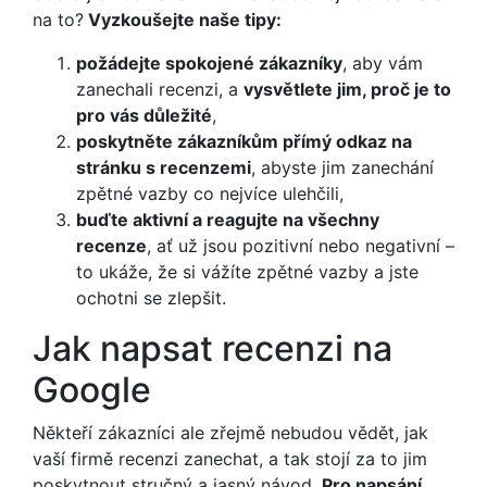
na to?
Vyzkoušejte naše tipy:
požádejte spokojené zákazníky
, aby vám
zanechali recenzi, a
vysvětlete jim, proč je to
pro vás důležité
,
poskytněte zákazníkům přímý odkaz na
stránku s recenzemi
, abyste jim zanechání
zpětné vazby co nejvíce ulehčili,
buďte aktivní a reagujte na všechny
recenze
, ať už jsou pozitivní nebo negativní –
to ukáže, že si vážíte zpětné vazby a jste
ochotni se zlepšit.
Jak napsat recenzi na
Google
Někteří zákazníci ale zřejmě nebudou vědět, jak
vaší firmě recenzi zanechat, a tak stojí za to jim
poskytnout stručný a jasný návod.
Pro napsání