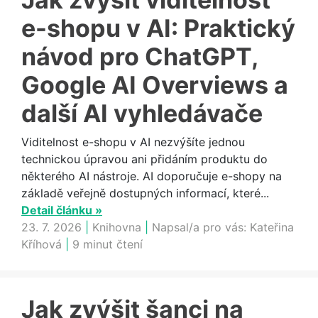
e-shopu v AI: Praktický
návod pro ChatGPT,
Google AI Overviews a
další AI vyhledávače
Viditelnost e-shopu v AI nezvýšíte jednou
technickou úpravou ani přidáním produktu do
některého AI nástroje. AI doporučuje e-shopy na
základě veřejně dostupných informací, které...
Detail článku »
23. 7. 2026
|
Knihovna
|
Napsal/a pro vás:
Kateřina
Kříhová
|
9 minut čtení
Jak zvýšit šanci na