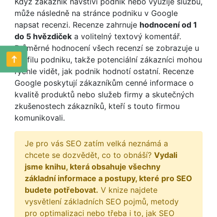
Když zákazník navštíví podnik nebo využije službu,
může následně na stránce podniku v Google
napsat recenzi. Recenze zahrnuje
hodnocení od 1
do 5 hvězdiček
a volitelný textový komentář.
Průměrné hodnocení všech recenzí se zobrazuje u
profilu podniku, takže potenciální zákazníci mohou
rychle vidět, jak podnik hodnotí ostatní. Recenze
Google poskytují zákazníkům cenné informace o
kvalitě produktů nebo služeb firmy a skutečných
zkušenostech zákazníků, kteří s touto firmou
komunikovali.
Je pro vás SEO zatím velká neznámá a
chcete se dozvědět, co to obnáší?
Vydali
jsme knihu, která obsahuje všechny
základní informace a postupy, které pro SEO
budete potřebovat.
V knize najdete
vysvětlení základních SEO pojmů, metody
pro optimalizaci nebo třeba i to, jak SEO