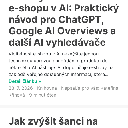
e-shopu v AI: Praktický
návod pro ChatGPT,
Google AI Overviews a
další AI vyhledávače
Viditelnost e-shopu v AI nezvýšíte jednou
technickou úpravou ani přidáním produktu do
některého AI nástroje. AI doporučuje e-shopy na
základě veřejně dostupných informací, které...
Detail článku »
23. 7. 2026
|
Knihovna
|
Napsal/a pro vás:
Kateřina
Kříhová
|
9 minut čtení
Jak zvýšit šanci na