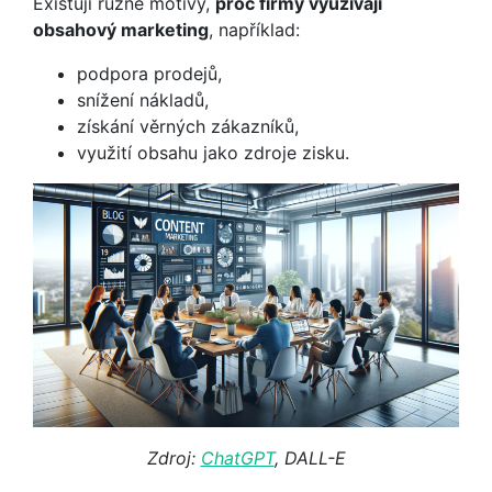
Existují různé motivy,
proč firmy využívají
obsahový marketing
, například:
podpora prodejů,
snížení nákladů,
získání věrných zákazníků,
využití obsahu jako zdroje zisku.
Zdroj:
ChatGPT
, DALL-E