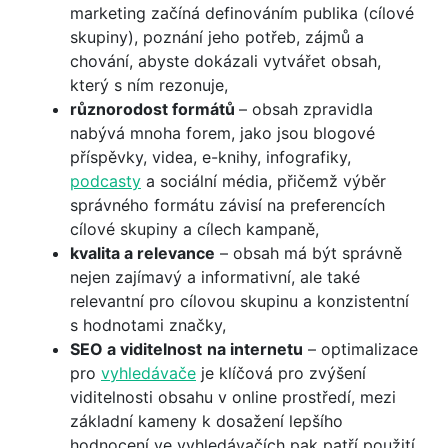
marketing začíná definováním publika (cílové
skupiny), poznání jeho potřeb, zájmů a
chování, abyste dokázali vytvářet obsah,
který s ním rezonuje,
různorodost formátů
– obsah zpravidla
nabývá mnoha forem, jako jsou blogové
příspěvky, videa, e-knihy, infografiky,
podcasty
a sociální média, přičemž výběr
správného formátu závisí na preferencích
cílové skupiny a cílech kampaně,
kvalita a relevance
– obsah má být správně
nejen zajímavý a informativní, ale také
relevantní pro cílovou skupinu a konzistentní
s hodnotami značky,
SEO a viditelnost
na internetu
– optimalizace
pro
vyhledávače
je klíčová pro zvýšení
viditelnosti obsahu v online prostředí, mezi
základní kameny k dosažení lepšího
hodnocení ve vyhledávačích pak patří použití