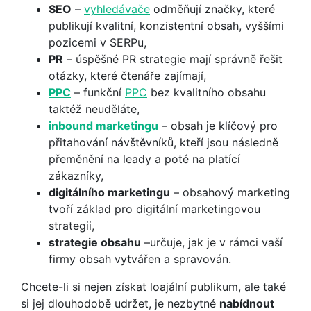
SEO
–
vyhledávače
odměňují značky, které
publikují kvalitní, konzistentní obsah, vyššími
pozicemi v SERPu,
PR
– úspěšné PR strategie mají správně řešit
otázky, které čtenáře zajímají,
PPC
– funkční
PPC
bez kvalitního obsahu
taktéž neuděláte,
inbound marketingu
– obsah je klíčový pro
přitahování návštěvníků, kteří jsou následně
přeměnění na leady a poté na platící
zákazníky,
digitálního marketingu
– obsahový marketing
tvoří základ pro digitální marketingovou
strategii,
strategie obsahu
–určuje, jak je v rámci vaší
firmy obsah vytvářen a spravován.
Chcete-li si nejen získat loajální publikum, ale také
si jej dlouhodobě udržet, je nezbytné
nabídnout