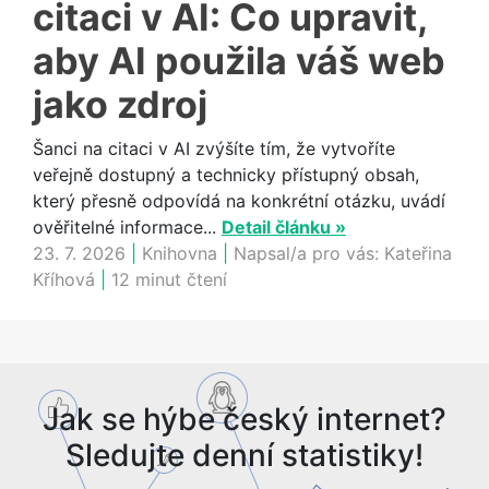
citaci v AI: Co upravit,
aby AI použila váš web
jako zdroj
Šanci na citaci v AI zvýšíte tím, že vytvoříte
veřejně dostupný a technicky přístupný obsah,
který přesně odpovídá na konkrétní otázku, uvádí
ověřitelné informace...
Detail článku »
23. 7. 2026
|
Knihovna
|
Napsal/a pro vás:
Kateřina
Kříhová
|
12 minut čtení
Jak se hýbe český internet?
Sledujte denní statistiky!