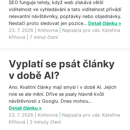
SEO funguje tehdy, když web získává větší
viditelnost ve vyhledávání a tato viditelnost přivádí
relevantní návštěvníky, poptávky nebo objednávky.
Nestačí proto sledovat jen pozice...
Detail článku »
23. 7. 2026
|
Knihovna
|
Napsal/a pro vás:
Kateřina
Kříhová
|
7 minut čtení
Vyplatí se psát články
v době AI?
Ano. Kvalitní články mají smysl i v době AI. Jejich
role se ale mění. Dříve se psaly hlavně kvůli
návštěvnosti z Googlu. Dnes mohou...
Detail článku »
23. 7. 2026
|
Knihovna
|
Napsal/a pro vás:
Kateřina
Kříhová
|
3 minuty čtení