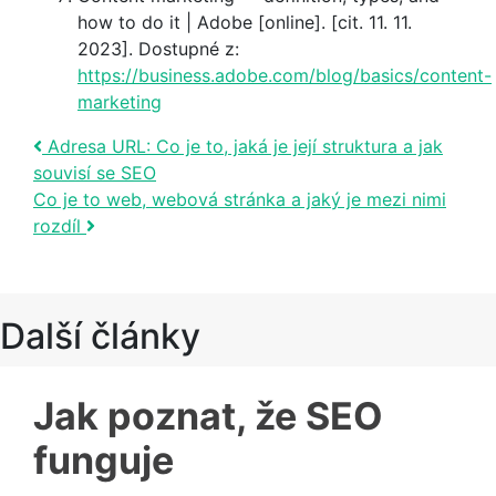
how to do it | Adobe [online]. [cit. 11. 11.
2023]. Dostupné z:
https://business.adobe.com/blog/basics/content-
marketing
Post navigation
Adresa URL: Co je to, jaká je její struktura a jak
souvisí se SEO
Co je to web, webová stránka a jaký je mezi nimi
rozdíl
Další články
Jak poznat, že SEO
funguje