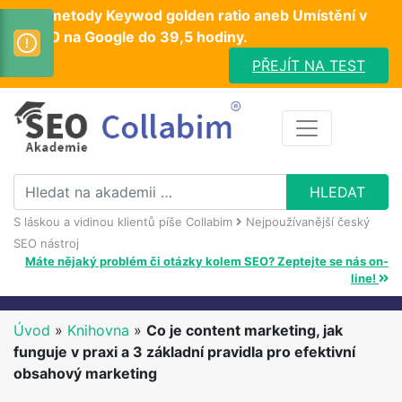
Test metody Keywod golden ratio aneb Umístění v
TOP10 na Google do 39,5 hodiny.
PŘEJÍT NA TEST
S láskou a vidinou klientů píše Collabim
Nejpoužívanější český
SEO nástroj
Máte nějaký problém či otázky kolem SEO? Zeptejte se nás on-
line!
Úvod
»
Knihovna
»
Co je content marketing, jak
funguje v praxi a 3 základní pravidla pro efektivní
obsahový marketing